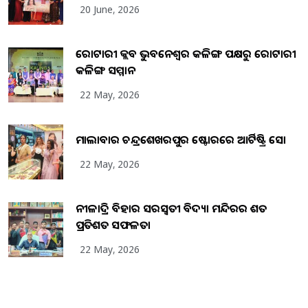
20 June, 2026
ରୋଟାରୀ କ୍ଲବ ଭୁବନେଶ୍ୱର କଳିଙ୍ଗ ପକ୍ଷରୁ ରୋଟାରୀ
କଳିଙ୍ଗ ସମ୍ମାନ
22 May, 2026
ମାଲାବାର ଚନ୍ଦ୍ରଶେଖରପୁର ଷ୍ଟୋରରେ ଆର୍ଟିଷ୍ଟ୍ରି ସୋ
22 May, 2026
ନୀଳାଦ୍ରି ବିହାର ସରସ୍ୱତୀ ବିଦ୍ୟା ମନ୍ଦିରର ଶତ
ପ୍ରତିଶତ ସଫଳତା
22 May, 2026