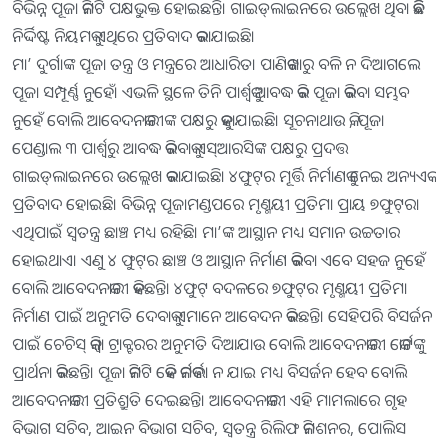
ବିଭିନ୍ନ ପୂଜା କମିଟି ପକ୍ଷଭୁକ୍ତ ହୋଇଛନ୍ତି। ଗାଇଡ୍‌ଲାଇନରେ ଉଲ୍ଲେଖ ଥିବା କିଛି
ନିର୍ଦ୍ଦିଷ୍ଟ ନିୟମକୁ ଏଥିରେ ପ୍ରତିବାଦ କରାଯାଇଛି।
ମା’ ଦୁର୍ଗାଙ୍କ ପୂଜା ତନ୍ତ୍ର ଓ ମନ୍ତ୍ରରେ ଆଧାରିତ। ପାଣିକଖାରୁ ବଳି ନ ଦିଆଗଲେ
ପୂଜା ସମ୍ପୂର୍ଣ୍ଣ ନୁହେଁ। ଏଭଳି ସ୍ଥଳେ ତିନି ପାର୍ଶ୍ୱକୁ ଆବଦ୍ଧ କରି ପୂଜା କରିବା ସମ୍ଭବ
ନୁହେଁ ବୋଲି ଆବେଦନକାରୀଙ୍କ ପକ୍ଷରୁ କୁହାଯାଇଛି। ସୂଚନାଥାଉ କି, ପୂଜା
ପେଣ୍ଡାଲ ୩ ପାର୍ଶ୍ୱରୁ ଆବଦ୍ଧ କରିବାକୁ ଏସ୍‌ଆରସିଙ୍କ ପକ୍ଷରୁ ପ୍ରଦତ୍ତ
ଗାଇଡ୍‌ଲାଇନରେ ଉଲ୍ଲେଖ କରାଯାଇଛି। ୪ଫୁଟ୍‌ର ମୂର୍ତ୍ତି ନିର୍ମାଣକୁ ନେଇ ଅନ୍ୟଏକ
ପ୍ରତିବାଦ ହୋଇଛି। ବିଭିନ୍ନ ପୂଜାମଣ୍ଡପରେ ମୃଣ୍ମୟୀ ପ୍ରତିମା ପ୍ରାୟ ୭ଫୁଟ୍‌ର।
ଏଥିପାଇଁ ସ୍ବତନ୍ତ୍ର ଛାଞ୍ଚ ମଧ୍ୟ ରହିଛି। ମା’ଙ୍କ ଆସ୍ଥାନ ମଧ୍ୟ ସମାନ ଉଚ୍ଚତାର
ହୋଇଥାଏ। ଏଣୁ ୪ ଫୁଟ୍‌ର ଛାଞ୍ଚ ଓ ଆସ୍ଥାନ ନିର୍ମାଣ କରିବା ଏବେ ସହଜ ନୁହେଁ
ବୋଲି ଆବେଦନକାରୀ କହିଛନ୍ତି। ୪ଫୁଟ୍‌ ବଦଳରେ ୭ଫୁଟ୍‌ର ମୃଣ୍ମୟୀ ପ୍ରତିମା
ନିର୍ମାଣ ପାଇଁ ଅନୁମତି ଦେବାକୁ ଏମାନେ ଆବେଦନ କରିଛନ୍ତି। ସେହିପରି ବିସର୍ଜନ
ପାଇଁ ଚେଚିସ୍‌ କିମ୍ବା ଟ୍ରାକ୍ଟରର ଅନୁମତି ଦିଆଯାଉ ବୋଲି ଆବେଦନକାରୀ କୋର୍ଟଙ୍କୁ
ପ୍ରାର୍ଥନା କରିଛନ୍ତି। ପୂଜା କମିଟି କେହି କର୍ମକର୍ତ୍ତା ନ ଯାଇ ମଧ୍ୟ ବିସର୍ଜନ ହେବ ବୋଲି
ଆବେଦନକାରୀ ପ୍ରତିଶ୍ରୁତି ଦେଇଛନ୍ତି। ଆବେଦନକାରୀ ଏହି ମାମଲାରେ ଗୃହ
ବିଭାଗ ସଚିବ, ଆଇନ ବିଭାଗ ସଚିବ, ସ୍ବତନ୍ତ୍ର ରିଲିଫ କମିଶନର, ପୋଲିସ