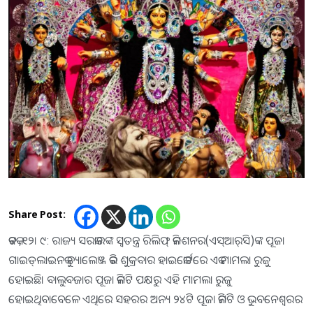
Share Post:
କଟକ ,୧୨। ୯: ରାଜ୍ୟ ସରକାରଙ୍କ ସ୍ବତନ୍ତ୍ର ରିଲିଫ୍‌ କମିଶନର(ଏସ୍‌ଆର୍‌ସି)ଙ୍କ ପୂଜା
ଗାଇଡ୍‌ଲାଇନକୁ ଚ୍ୟାଲେଞ୍ଜ କରି ଶୁକ୍ରବାର ହାଇକୋର୍ଟରେ ଏକ ମାମଲା ରୁଜୁ
ହୋଇଛି। ବାଲୁବଜାର ପୂଜା କମିଟି ପକ୍ଷରୁ ଏହି ମାମଲା ରୁଜୁ
ହୋଇଥିବାବେଳେ ଏଥିରେ ସହରର ଅନ୍ୟ ୨୪ଟି ପୂଜା କମିଟି ଓ ଭୁବନେଶ୍ୱରର