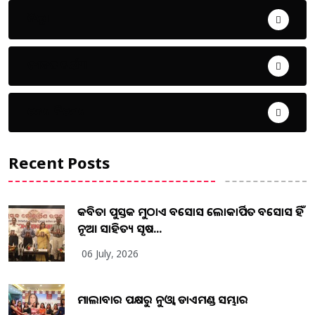
ଜିଲ୍ଲା
ଜୀବନ ଚର୍ଯ୍ୟା
ଦେଶ ବିଦେଶ
Recent Posts
କବିତା ପୁସ୍ତକ ମୁଠାଏ ଅବସୋସ ଲୋକାର୍ପିତ ଅବସୋସ ହିଁ
ନୂଆ ସାହିତ୍ୟ ସୃଷ...
06 July, 2026
ମାଲାବାର ପକ୍ଷରୁ ନୁଓ୍ବା ଡାଏମଣ୍ଡ ସମ୍ଭାର