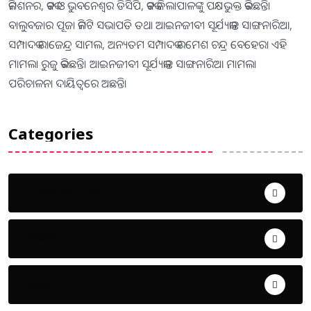
କମିଶନର, କଟକ ଓ ଭୁବନେଶ୍ୱର ଡିସିପି, କଟକ ଜିଲାପାଳଙ୍କୁ ପକ୍ଷଭୁକ୍ତ କରିଛନ୍ତି।
ବାଲୁବଜାର ପୂଜା କମିଟି ସଭାପତି ତଥା ଆଇନଜୀବୀ ସୂର୍ଯ୍ୟକାନ୍ତ ସାଙ୍ଗନାରିଆ,
ସମ୍ପାଦକ ରାଜେନ୍ଦ୍ର ସାମଲ, ଅନ୍ୟତମ ସମ୍ପାଦକ ରମେଶ ଚନ୍ଦ୍ର ବେହେରା ଏହି
ମାମଲା ରୁଜୁ କରିଛନ୍ତି। ଆଇନଜୀବୀ ସୂର୍ଯ୍ୟକାନ୍ତ ସାଙ୍ଗନାରିଆ ମାମଲା
ପରିଚାଳନା ଦାୟିତ୍ୱରେ ଅଛନ୍ତି।
Categories
Uncategorized
ଅପରାଧ
ଖେଳ