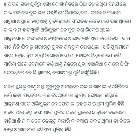
ଈପ୍‌ସାର ଗଡ଼ା ପୂର୍ବରୁ ଏକ ଚା ଦୋକାନ ନିକଟରେ ଠିଆ ହୋଇଥିବା ସମୟରେ
ତାଙ୍କ ପାଖରେ ଦୁଇ ଜଣ ପହଞ୍ଚି ଘେରିଯାଇଥିଲେ । ଉଚ୍ଚବାଚ ମଧ୍ୟରେ
ଧାରୁଆ ଅସ୍ତ୍ରରେ ହାଡ଼ିଆଙ୍କୁ ଦୁର୍ବୃତ୍ତମାନେ ସଂଘବଦ୍ଧ ଭାବେ ହାଣି ପକାଇଥିଲେ ।
ତାଙ୍କ ବାମ ହାତକୁ ହାଣି ଅଭିଯୁକ୍ତମାନେ ଦୁଇ ଖଣ୍ଡ କରିଦେଇଥିଲେ ।
ଆକ୍ରମଣରେ ଶରୀରର ଅନ୍ୟସ୍ଥାନରେ ଆଘାତ ଲାଗିଥିବା ଜଣାପଡ଼ିଛି । ବାମ
ହାତ ଛିଡ଼ି ଯିବାରୁ ଶରୀରରୁ ପ୍ରବଳ ରକ୍ତସ୍ରାବ ହୋଇଥିଲା । ଅଭିଯୁକ୍ତମାନେ
ଏତେ କ୍ରୋଧାନ୍ୱିତ ଓ ପ୍ରତିଶୋଧପରାୟଣ ହୋଇପଡ଼ିଥିଲେ ଯେ ହାଣି
ସାରିବା ପରେ ସେମାନେ ହାଡ଼ିଆଙ୍କୁ ନିକଟରେ ଥିବା ଏକ ଅଳିଆ ଗଦାରେ ଫିଙ୍ଗି
ଦେଇଥିଲେ ବୋଲି ସ୍ଥାନୀୟ ଲୋକଙ୍କଠାରୁ ଶୁଣିବାକୁ ମିଳିଛି ।
ଘଟଣାସ୍ଥଳରୁ ତାଙ୍କୁ ରକ୍ତ ଜୁଡ଼ୁବୁଡ଼ୁ ଅବସ୍ଥାରେ ଉଦ୍ଧାର କରାଯାଇ ଏସ୍‌ସିବିରେ
ଭର୍ତ୍ତି କରିବା ମଧ୍ୟରେ ଡାକ୍ତର ସେଠାରେ ତାଙ୍କୁ ମୃତ ଘୋଷଣା କରିଥିଲେ ।
ଆକ୍ରମଣ ପରେ ଅଭିଯୁକ୍ତମାନେ ଫେରାର ହୋଇଯାଇଥିବା ପୁଲିସ୍‌ କହିଛି ।
ଖବର ପାଇ ବିଡ଼ାନାସୀ ଥାନା ପୁଲିସ ଘଟଣାସ୍ଥଳରେ ଛାନ୍‌ଭିନ୍‌ ଚଳାଇଛି ।
ହାଡ଼ିଆ କିଛି ମାସ ତଳେ ଜେଲ୍‌ରୁ ବାହାରି ବ୍ୟବସାୟ ଚଳାଇଥିଲା । ତା ନାଁରେ
୨୨ରୁ ଅଧିକ ମାମଲା ରହିଥିବା ପୁଲିସ୍‌ କହିଛି ।