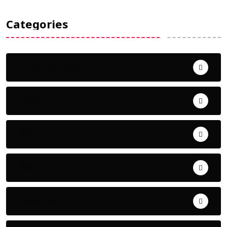
Categories
Uncategorized
ଅପରାଧ
ଖେଳ
ଜିଲ୍ଲା
ଜୀବନ ଚର୍ଯ୍ୟା