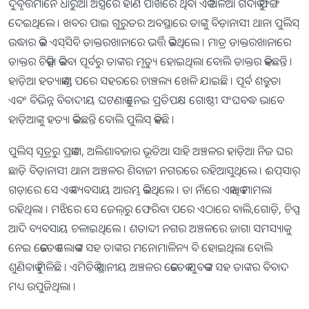
ଦୁର୍ବୃତ୍ତମାନେ ଧାରୁଆ ଅସ୍ତ୍ରରେ ହାଣି ପାଖରେ ଥିବା ଏକ ଅଳିଆ ଗଦାକୁ ଫିଙ୍ଗି
ଦେଇଥିଲେ । ଖବର ପାଇ ଗୁରୁତର ଅବସ୍ଥାରେ ତାଙ୍କୁ ବିଡ଼ାନାସୀ ଥାନା ପୁଲିସ୍‌
ଉଦ୍ଧାର କରି ଏସ୍‌ସିବି ଡାକ୍ତରଖାନାରେ ଭର୍ତ୍ତି କରିଥିଲେ । ମାତ୍ର ଡାକ୍ତରଖାନାରେ
ଡାକ୍ତର ଚିକିତ୍ସା କରିବା ପୂର୍ବରୁ ତାଙ୍କର ମୃତ୍ୟୁ ହୋଇଥିଲା ବୋଲି ଡାକ୍ତର କହିଛନ୍ତି ।
ହାଡ଼ିଆ ହତ୍ୟାକାଣ୍ଡ ପରେ ସହରରେ ଚାଞ୍ଚଲ୍ୟ ଖେଳି ଯାଇଛି । ପୂର୍ବ ଶତ୍ରୁତା
ଏବଂ ବିଭିନ୍ନ ବିବାଦୀୟ ଘଟଣାକୁ ନେଇ ପ୍ରତିପକ୍ଷ ଗୋଷ୍ଠୀ ସଂଘବଦ୍ଧ ଭାବେ
ହାଡ଼ିଆଙ୍କୁ ହତ୍ୟା କରିଛନ୍ତି ବୋଲି ପୁଲିସ୍‌ କହିଛି ।
ପୁଲିସ୍‌ ସୂତ୍ରରୁ ପ୍ରକାଶ, ଅଲିଶାବଜାର ଭୂତିଆ ସାହି ଅଞ୍ଚଳର ହାଡ଼ିଆ ନିଜ ଘର
ଛାଡ଼ି ବିଡ଼ାନାସୀ ଥାନା ଅଞ୍ଚଳର ଶିବାଜୀ ନଗରରେ ରହିଆସୁଥିଲେ । ଈପ୍‌ସାର୍‌
ଗଡ଼ାରେ ସେ ଏକ ବ୍ୟବସାୟ ଆରମ୍ଭ କରିଥିଲେ । ତା ନାଁରେ ଏକାଧିକ ମାମଲା
ରହିଥିଲା । ମଝିରେ ସେ ଜେଲ୍‌ରୁ ଫେରିବା ପରେ ଏଠାରେ ବାଲି,ଗୋଡ଼ି, ଚିପ୍ସ
ଆଦି ବ୍ୟବସାୟ ଚଳାଇଥିଲେ । ଶତାବ୍ଦୀ ନଗର ଅଞ୍ଚଳରେ ଜାଗା ସମସ୍ୟାକୁ
ନେଇ କେତେକ ଲୋକଙ୍କ ସହ ତାଙ୍କର ମନୋମାଳିନ୍ୟ ବି ହୋଇଥିଲା ବୋଲି
ଶୁଣିବାକୁ ମିଳିଛି । ଏମିତିକି ସ୍ଥାନୀୟ ଅଞ୍ଚଳର କେତେକ ଯୁବକଙ୍କ ସହ ତାଙ୍କର ବିବାଦ
ମଧ୍ୟ ଉପୁଜିଥିଲା ।