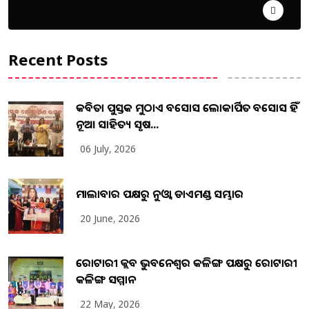
ଦେଶ ବିଦେଶ
Recent Posts
କବିତା ପୁସ୍ତକ ମୁଠାଏ ଅବସୋସ ଲୋକାର୍ପିତ ଅବସୋସ ହିଁ
ନୂଆ ସାହିତ୍ୟ ସୃଷ...
06 July, 2026
ମାଲାବାର ପକ୍ଷରୁ ନୁଓ୍ବା ଡାଏମଣ୍ଡ ସମ୍ଭାର
20 June, 2026
ରୋଟାରୀ କ୍ଲବ ଭୁବନେଶ୍ୱର କଳିଙ୍ଗ ପକ୍ଷରୁ ରୋଟାରୀ
କଳିଙ୍ଗ ସମ୍ମାନ
22 May, 2026