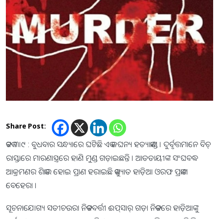
Share Post:
କଟକ ୩।୯ : ବୁଧବାର ସନ୍ଧ୍ୟାରେ ଘଟିଛି ଏକ ଜଘନ୍ୟ ହତ୍ୟାକାଣ୍ଡ । ଦୁର୍ବୃତ୍ତମାନେ ବିଚ୍‌
ରାସ୍ତାରେ ମାରଣାସ୍ତ୍ରରେ ହାଣି ମୁଣ୍ଡ ଗଡ଼ାଇଛନ୍ତି । ଆତତାୟୀଙ୍କ ସଂଘବଦ୍ଧ
ଆକ୍ରମଣର ଶିକାର ହୋଇ ପ୍ରାଣ ହରାଇଛି କୁଖ୍ୟାତ ହାଡ଼ିଆ ଓରଫ ପ୍ରକାଶ
ବେହେରା ।
ସୂଚନାଯୋଗ୍ୟ ସତୀଚଉରା ନିକଟବର୍ତ୍ତୀ ଈପ୍‌ସାର୍‌ ଗଡ଼ା ନିକଟରେ ହାଡ଼ିଆଙ୍କୁ