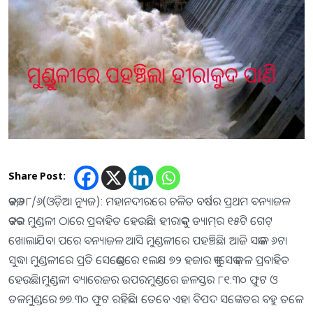
Share Post:
କଟକ,୨୮/୬(ଓଡ଼ିଆ ନ୍ୟୁଜ): ମହାନଦୀରରେ ଚଳିତ ବର୍ଷର ପ୍ରଥମ ବନ୍ୟାଜଳ
କଟକର ମୁ୍ଣ୍ଡଳୀ ଠାରେ ପ୍ରବାହିତ ହେଉଛି। ହୀରାକୁଦ ଡ୍ୟାମ୍‌ର ୧୫ଟି ଗେଟ୍
ଖୋଲାଯିବା ପରେ ବନ୍ୟାଜଳ ଆସି ମୁଣ୍ଡଳୀରେ ପହଞ୍ଚିଛି। ଆଜି ସକାଳ ୬ଟା
ସୁଦ୍ଧା ମୁଣ୍ଡଳୀରେ ପ୍ରତି ସେକେଣ୍ଡରେ ୧ଲକ୍ଷ ୭୨ ହଜାର କ୍ୟୁସେକ୍‌ ଜଳ ପ୍ରବାହିତ
ହେଉଛି।ମୁଣ୍ଡଳୀ ବ୍ୟାରେଜର ଉପରମୁଣ୍ଡରେ ଜଳସ୍ତର ୮୧.୩୦ ଫୁଟ ଓ
ତଳମୁଣ୍ଡରେ ୭୭.୩୦ ଫୁଟ ରହିଛି। ତେବେ ଏହା ବିପଦ ସଙ୍କେତର ବହୁ ତଳେ