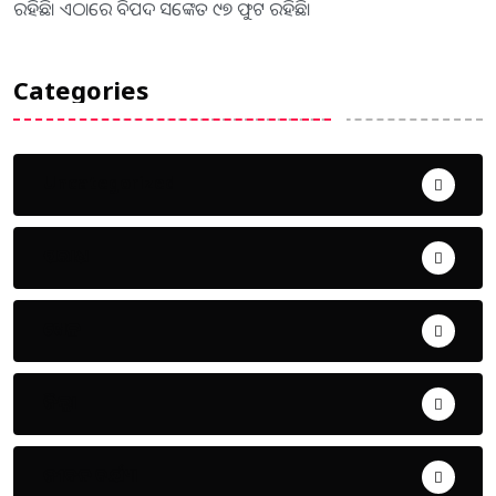
ରହିଛି। ଏଠାରେ ବିପଦ ସଙ୍କେତ ୯୭ ଫୁଟ ରହିଛି।
Categories
Uncategorized
ଅପରାଧ
ଖେଳ
ଜିଲ୍ଲା
ଜୀବନ ଚର୍ଯ୍ୟା