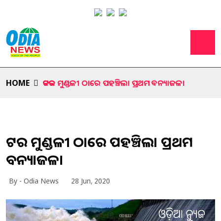
HOME
କଟକର ମୁଣ୍ଡଳୀ ଠାରେ ପହଞ୍ଚିଲା ପ୍ରଥମ ବନ୍ୟାଜଳ।
କଟକର ମୁଣ୍ଡଳୀ ଠାରେ ପହଞ୍ଚିଲା ପ୍ରଥମ
ବନ୍ୟାଜଳ।
By - Odia News
28 Jun, 2020