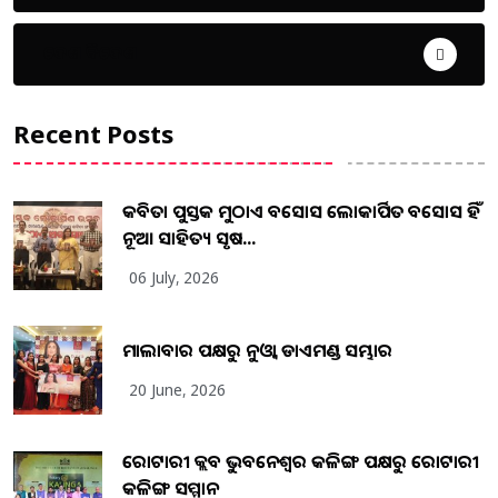
ଦେଶ ବିଦେଶ
Recent Posts
କବିତା ପୁସ୍ତକ ମୁଠାଏ ଅବସୋସ ଲୋକାର୍ପିତ ଅବସୋସ ହିଁ
ନୂଆ ସାହିତ୍ୟ ସୃଷ...
06 July, 2026
ମାଲାବାର ପକ୍ଷରୁ ନୁଓ୍ବା ଡାଏମଣ୍ଡ ସମ୍ଭାର
20 June, 2026
ରୋଟାରୀ କ୍ଲବ ଭୁବନେଶ୍ୱର କଳିଙ୍ଗ ପକ୍ଷରୁ ରୋଟାରୀ
କଳିଙ୍ଗ ସମ୍ମାନ