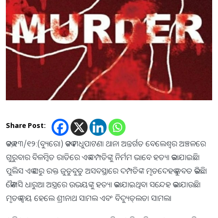
Share Post:
କଟକ,୧୩/୧୨:(ବ୍ୟୁରୋ) କଟକ ମଧୁପାଟଣା ଥାନା ଅନ୍ତର୍ଗତ ବେଲେଶ୍ଵର ଅଞ୍ଚଳରେ
ଗୁରୁବାର ବିଳମ୍ବିତ ରାତିରେ ଏକ ଦମ୍ପତିଙ୍କୁ ନିର୍ମମ ଭାବେ ହତ୍ୟା କରାଯାଇଛି।
ପୁଲିସ ଏକ ଘରୁ ରକ୍ତ ଜୁଡୁବୁଡୁ ଅସବସ୍ଥାରେ ଦମ୍ପତିଙ୍କ ମୃତଦେହକୁ ଜବତ କରିଛି।
କୌଣସି ଧାରୁଆ ଅସ୍ତ୍ରରେ ଉଭୟଙ୍କୁ ହତ୍ୟା କରାଯାଇଥିବା ସନ୍ଦେହ କରାଯାଉଛି।
ମୃତକ ଦ୍ବୟ ହେଲେ ଶ୍ରୀନାଥ ସାମଲ ଏବଂ ବିଦ୍ୟୁତ୍‌ଲତା ସାମଲ।