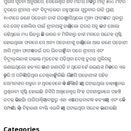
ପୁଲିସ ସୂଚନା ଅନୁସାରେ, ବେଲେଶ୍ଵର ଶିବ ମନ୍ଦିର ନିକଟରୁ ମାତ୍ର ୫୦୦ ମିଟର
ଦୂରରେ ଶ୍ରୀନାଥ ଏବଂ ବିଦ୍ୟୁତ୍‌ଲତା ରହୁଥିଲେ। ଗୁରୁବାର ରାତି ପ୍ରାୟ
୧୦ଟାରେ ଜଣେ ପଡ଼ୋଶୀ ତାଙ୍କ ଘରକୁ ଆସିଥିଲେ। ମୁଖ୍ୟ ଫାଟକ ବନ୍ଦ ଥିବାରୁ
ସେ ଗେଟ୍‌ ଖୋଲିବା ପାଇଁ ଶ୍ରୀନାଥଙ୍କୁ ଡାକିଥିଲେ। ଘରର ସବୁ କବାଟ ଖୋଲା
ରହିଥିଲେ ମଧ୍ୟ ଭିତରୁ କିଛି ଉତ୍ତର ନ ମିଳିବାରୁ ତାଙ୍କ ମନରେ ସନ୍ଦେହ ସୃଷ୍ଟି
ହୋଇଥିଲା। ଫଳରେ ସେ ଅନ୍ୟ ପଡ଼ୋଶୀଙ୍କୁ ଡାକିଥିଲେ। ଆଉ ଜଣେ ପଡ଼ୋଶୀ
ଆସି ମୁଖ୍ୟ ଫାଟକ ଡେଇଁ ଘର ଭିତରକୁ ଯିବା ପରେ ଶ୍ରୀନାଥ ଏବଂ
ବିଦ୍ୟୁତ୍‌ଲତାଙ୍କ ରକ୍ତାକ୍ତ ମୃତଦେହ ପଡ଼ିଥିବା ଦେଖି ତୁରନ୍ତ ପୁଲିସକୁ
ଜଣାଇଥିଲେ। ହତ୍ୟାର କାରଣ ଜଣାପଡ଼ି ନ ଥିଲେ ହେଁ ଉଭୟଙ୍କ ନିକଟରେ ଏକ
କଟୁରି ଓ ପନିକି ପଡ଼ିଥିବା ଦେଖିବାକୁ ମିଳିଛି। କୌଣସି ପଡ଼ୋଶୀଙ୍କ ସହିତ
ସେମାନଙ୍କର ଶତ୍ରୁତା ନ ଥିବାବେଳେ କିଏ କାହିଁକି ଏହି କାଣ୍ଡ ଘଟାଇଥିଲା ତାହାକୁ ନେଇ
ପ୍ରଶ୍ନବାଚୀ ସୃଷ୍ଟି ହୋଇଛି। ଡିସିପି ଅଖିଳେଶ୍ଵର ସିଂହ ଘଟଣାସ୍ଥଳରେ ପହଞ୍ଚି
ତଦନ୍ତ କରିଛନ୍ତି। ପାରିପାର୍ଶ୍ଵିକ ଅବସ୍ଥାରୁ ଏହା ଏକ ଯୋଜନାବଦ୍ଧ ହତ୍ୟାକାଣ୍ଡ ଏବଂ କେହି
ସମ୍ପର୍କୀୟ କିମ୍ବା ଚିହ୍ନାଜଣା ବ୍ୟକ୍ତି ଏଭଳି କାଣ୍ଡ ଘଟାଇଥିବା ସନ୍ଦେହ କରାଯାଉଛି।
Categories