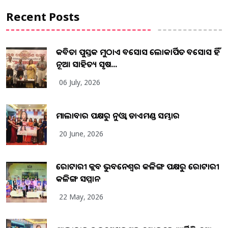
Recent Posts
କବିତା ପୁସ୍ତକ ମୁଠାଏ ଅବସୋସ ଲୋକାର୍ପିତ ଅବସୋସ ହିଁ
ନୂଆ ସାହିତ୍ୟ ସୃଷ...
06 July, 2026
ମାଲାବାର ପକ୍ଷରୁ ନୁଓ୍ବା ଡାଏମଣ୍ଡ ସମ୍ଭାର
20 June, 2026
ରୋଟାରୀ କ୍ଲବ ଭୁବନେଶ୍ୱର କଳିଙ୍ଗ ପକ୍ଷରୁ ରୋଟାରୀ
କଳିଙ୍ଗ ସମ୍ମାନ
22 May, 2026