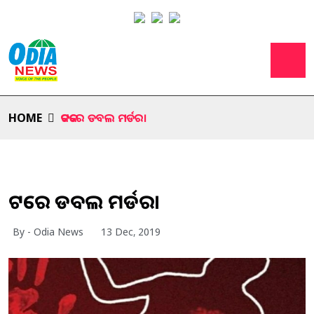
HOME
କଟକରେ ଡବଲ ମର୍ଡର।
କଟକରେ ଡବଲ ମର୍ଡର।
By - Odia News
13 Dec, 2019