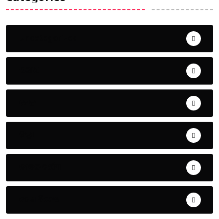
Uncategorized
ଅପରାଧ
ଖେଳ
ଜିଲ୍ଲା
ଜୀବନ ଚର୍ଯ୍ୟା
ଦେଶ ବିଦେଶ