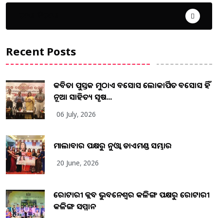
ଦେଶ ବିଦେଶ
Recent Posts
କବିତା ପୁସ୍ତକ ମୁଠାଏ ଅବସୋସ ଲୋକାର୍ପିତ ଅବସୋସ ହିଁ
ନୂଆ ସାହିତ୍ୟ ସୃଷ...
06 July, 2026
ମାଲାବାର ପକ୍ଷରୁ ନୁଓ୍ବା ଡାଏମଣ୍ଡ ସମ୍ଭାର
20 June, 2026
ରୋଟାରୀ କ୍ଲବ ଭୁବନେଶ୍ୱର କଳିଙ୍ଗ ପକ୍ଷରୁ ରୋଟାରୀ
କଳିଙ୍ଗ ସମ୍ମାନ