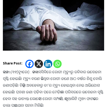
Share Post:
କଟକ,୧୦/୧୧(ବ୍ୟୁରୋ) : କଟକ ଏସସିବିରେ ରୋଗୀ ମୃତ୍ୟୁରୁ ରବିବାର ଉତ୍ତେଜନା
ସୃଷ୍ଟି ହୋଇଛି। ମୃତ୍ୟୁ ବରଣ କରିଥିବା ରୋଗୀ ଜଣେ ଆଠ ବର୍ଷର ଶିଶୁ ବୋଲି
ଜଣାପଡ଼ିଛି। ଚିକିତ୍ସା ଅବହେଳାରୁ ତା’ର ମୃତ୍ୟୁ ହୋଇଥିବା ନେଇ ଅଭିଯୋଗ
ହୋଇଛି। ଘଟଣା ଜଣା ପଡ଼ିବା ପରେ ମେଡ଼ିକାଲ ପରିସରରେ ଉତ୍ତେଜନା ସୃଷ୍ଟି
ହେବା ସହ ଉତ୍ତ୍ୟକ୍ତ ଲୋକେ ଓ ରୋଗୀ ସମ୍ପର୍କୀୟ କାଜୁଆଲିଟି ମୁଖ୍ୟ ଫାଟକରେ
ତାଲା ପକାଇଥିବା ସୂଚନା ମିଳିଛି।