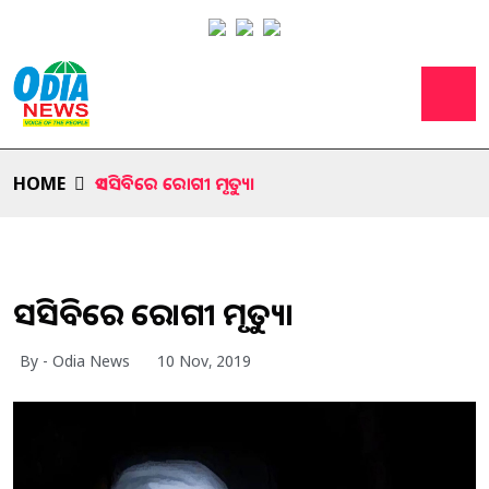
HOME
ଏସସିବିରେ ରୋଗୀ ମୃତ୍ୟୁ।
ଏସସିବିରେ ରୋଗୀ ମୃତ୍ୟୁ।
By - Odia News
10 Nov, 2019