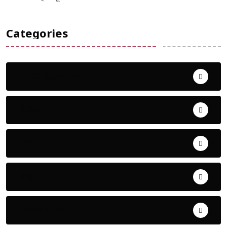
Categories
Uncategorized
ଅପରାଧ
ଖେଳ
ଜିଲ୍ଲା
ଜୀବନ ଚର୍ଯ୍ୟା