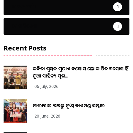
ଜୀବନ ଚର୍ଯ୍ୟା
ଦେଶ ବିଦେଶ
Recent Posts
କବିତା ପୁସ୍ତକ ମୁଠାଏ ଅବସୋସ ଲୋକାର୍ପିତ ଅବସୋସ ହିଁ
ନୂଆ ସାହିତ୍ୟ ସୃଷ...
06 July, 2026
ମାଲାବାର ପକ୍ଷରୁ ନୁଓ୍ବା ଡାଏମଣ୍ଡ ସମ୍ଭାର
20 June, 2026