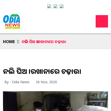
HOME
ନକଲି ଘିଅ କାରଖାନାରେ ଚଢ଼ାଉ।
ନକଲି ଘିଅ କାରଖାନାରେ ଚଢ଼ାଉ।
By - Odia News
26 Nov, 2020