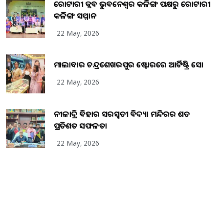
ରୋଟାରୀ କ୍ଲବ ଭୁବନେଶ୍ୱର କଳିଙ୍ଗ ପକ୍ଷରୁ ରୋଟାରୀ
କଳିଙ୍ଗ ସମ୍ମାନ
22 May, 2026
ମାଲାବାର ଚନ୍ଦ୍ରଶେଖରପୁର ଷ୍ଟୋରରେ ଆର୍ଟିଷ୍ଟ୍ରି ସୋ
22 May, 2026
ନୀଳାଦ୍ରି ବିହାର ସରସ୍ୱତୀ ବିଦ୍ୟା ମନ୍ଦିରର ଶତ
ପ୍ରତିଶତ ସଫଳତା
22 May, 2026
Copyright
2026
BrandingKaro.com
. All Rights Reserved.