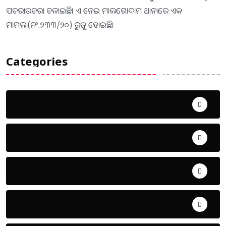
ପଚରାଉଚରା ଚଳାଇଛି। ଏ ନେଇ ମାଲଗୋଦାମ ଥାନାରେ ଏକ
ମାମଲା(ନଂ.୨୩୩/୨୦) ରୁଜୁ ହୋଇଛି।
Categories
Uncategorized
ଅପରାଧ
ଖେଳ
ଜିଲ୍ଲା