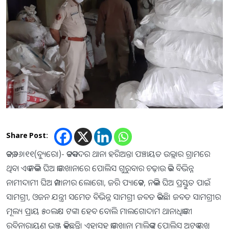
Share Post:
କଟକ,୨୬।୧୧(ବ୍ୟୁରୋ)- କଟକସଦର ଥାନା ହରିଅନ୍ତା ପଞ୍ଚାୟତ ଉଲ୍ଲାର ଗ୍ରାମରେ
ଥିବା ଏକ ନକଲି ଘିଅ କାରଖାନାରେ ପୋଲିସ ଗୁରୁବାର ଚଢ଼ାଉ କରି ବିଭିନ୍ନ
ନାମୀଦାମୀ ଘିଅ କମ୍ପାନୀର ଲୋଗୋ, ଜରି ପ୍ୟାକେଟ, ନକଲି ଘିଅ ପ୍ରସ୍ତୁତ ପାଇଁ
ସାମଗ୍ରୀ, ଓଜନ ଯନ୍ତ୍ରୀ ସମେତ ବିଭିନ୍ନ ସାମଗ୍ରୀ ଜବତ କରିଛି। ଜବତ ସାମଗ୍ରୀର
ମୂଲ୍ୟ ପ୍ରାୟ ୫୦ଲକ୍ଷ ଟଙ୍କା ହେବ ବୋଲି ମାଲଗୋଦାମ ଥାନାଧିକାରୀ
ରବିନାରାୟଣ ଭଞ୍ଜ କହିଛନ୍ତି। ଏହାସହ କାରଖାନା ମାଲିକଙ୍କୁ ପୋଲିସ ଅଟକ ରଖି