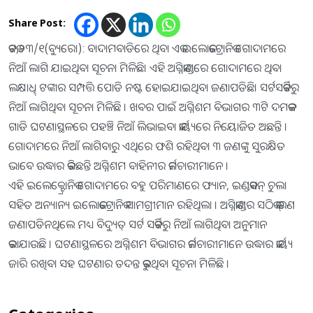
Share Post:
କଟକ,୨୩/୧(ବ୍ୟୁରୋ): ବାଦାମବାଡିରେ ଥିବା ଏକ ଇଲୋକଟ୍ରୋନିକ ଗୋଦାମରେ
ନିଆଁ ଲାଗି ଯାଇଥିବା ସୂଚନା ମିଳିଛି। ଏହି ଅଗ୍ନିକାଣ୍ଡରେ ଗୋଦାମରେ ଥିବା
ଲକ୍ଷାଧି୍ ଟଙ୍କାର ସମ୍ପତ୍ତି ପୋଡି ନଷ୍ଟ ହୋଇଯାଇଥିବା ଜଣାପଡିଛି। ସର୍ଟସର୍କିଟରୁ
ନିଆଁ ଲାଗିଥିବା ସୂଚନା ମିଳିଛି । ଖବର ପାଇଁ ଅଗ୍ନିଶମ ବିଭାଗର ୩ଟି ଦମକଳ
ଗାଡି ଘଟଣାସ୍ଥଳରେ ପହଞ୍ଚି ନିଆଁ ଲିଭାଇବା କାର୍ୟ୍ୟରେ ନିୟୋଜିତ ଅଛନ୍ତି ।
ଗୋଦାମରେ ନିଆଁ ଲାଗିବାରୁ ଏଥିରେ ଫଶି ରହିଥିବା ୩ ଜଣଙ୍କୁ ସୁରକ୍ଷିତ
ଭାବେ ଉଦ୍ଧାର କରିଛନ୍ତି ଅଗ୍ନିଶମ ବାହିନୀର କର୍ମଚାରୀମାନେ ।
ଏହି ଇଲେକ୍ଟ୍ରୋନିକ ଗୋଦାମରେ ବହୁ ପରିମାଣରେ ଫ୍ୟାନ, ଇଣ୍ଡକସନ୍ ଚୁଲା
ସହିତ ଅନ୍ୟାନ୍ୟ ଇଲୋକଟ୍ରୋନିକ ସାମଗ୍ରୀମାନ ରହିଥିଲା । ଅଗ୍ନିକାଣ୍ଡର ସଠିକ୍ କାରଣ
ଜଣାପଡିନଥିଲେ ମଧ୍ୟ ବିଦ୍ୟୁତ୍ ସର୍ଟ ସର୍କିଟରୁ ନିଆଁ ଲାଗିଥିବା ଅନୁମାନ
କରାଯାଉଛି । ଘଟଣାସ୍ଥଳରେ ଅଗ୍ନିଶମ ବିଭାଗର କର୍ମଚାରୀମାନେ ଉଦ୍ଧାର କାର୍ୟ୍ୟ
ଜାରି ରଖିବା ସହ ଘଟଣାର ତଦନ୍ତ କରୁଥିବା ସୂଚନା ମିଳିଛି ।