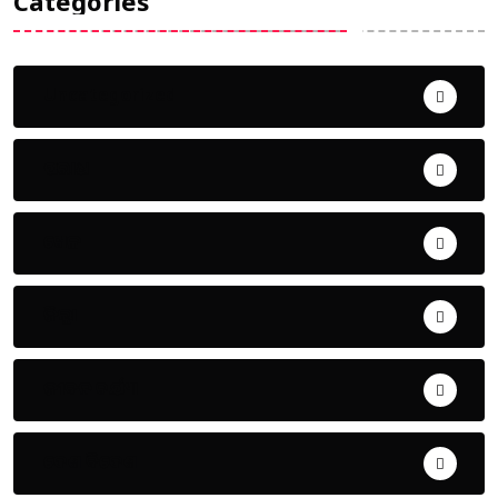
Categories
Uncategorized
ଅପରାଧ
ଖେଳ
ଜିଲ୍ଲା
ଜୀବନ ଚର୍ଯ୍ୟା
ଦେଶ ବିଦେଶ