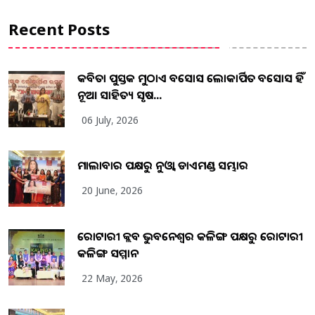
Recent Posts
କବିତା ପୁସ୍ତକ ମୁଠାଏ ଅବସୋସ ଲୋକାର୍ପିତ ଅବସୋସ ହିଁ
ନୂଆ ସାହିତ୍ୟ ସୃଷ...
06 July, 2026
ମାଲାବାର ପକ୍ଷରୁ ନୁଓ୍ବା ଡାଏମଣ୍ଡ ସମ୍ଭାର
20 June, 2026
ରୋଟାରୀ କ୍ଲବ ଭୁବନେଶ୍ୱର କଳିଙ୍ଗ ପକ୍ଷରୁ ରୋଟାରୀ
କଳିଙ୍ଗ ସମ୍ମାନ
22 May, 2026