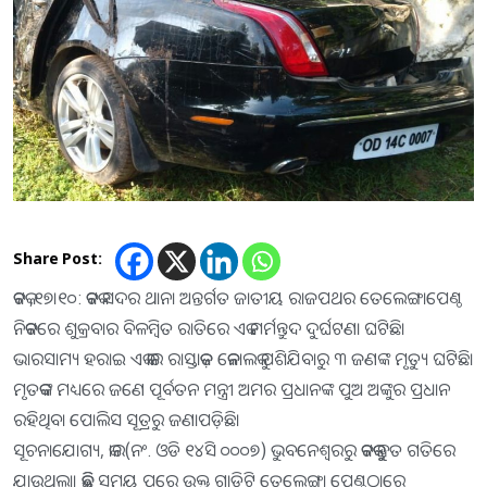
Share Post:
କଟକ ,୧୭।୧୦: କଟକ ସଦର ଥାନା ଅନ୍ତର୍ଗତ ଜାତୀୟ ରାଜପଥର ତେଲେଙ୍ଗାପେଣ୍ଠ
ନିକଟରେ ଶୁକ୍ରବାର ବିଳମ୍ବିତ ରାତିରେ ଏକ ମର୍ମନ୍ତୁଦ ଦୁର୍ଘଟଣା ଘଟିଛି।
ଭାରସାମ୍ୟ ହରାଇ ଏକ କାର ରାସ୍ତାକଡ଼ କେନାଲକୁ ପଶିଯିବାରୁ ୩ ଜଣଙ୍କ ମୃତ୍ୟୁ ଘଟିଛି।
ମୃତକଙ୍କ ମଧ୍ୟରେ ଜଣେ ପୂର୍ବତନ ମନ୍ତ୍ରୀ ଅମର ପ୍ରଧାନଙ୍କ ପୁଅ ଅଙ୍କୁର ପ୍ରଧାନ
ରହିଥିବା ପୋଲିସ ସୂତ୍ରରୁ ଜଣାପଡ଼ିଛି।
ସୂଚନାଯୋଗ୍ୟ, କାର(ନଂ. ଓଡି ୧୪ସି ୦୦୦୭) ଭୁବନେଶ୍ୱରରୁ କଟକକୁ ଦ୍ରୁତ ଗତିରେ
ଯାଉଥିଲା। କିଛି ସମୟ ପରେ ଉକ୍ତ ଗାଡିଟି ତେଲେଙ୍ଗା ପେଣ୍ଠଠାରେ