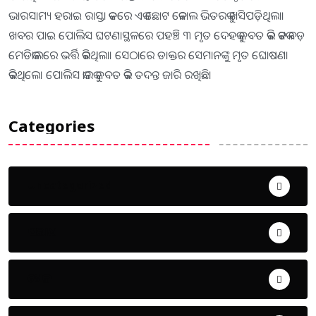
ଭାରସାମ୍ୟ ହରାଇ ରାସ୍ତା କଡରେ ଏକ ଛୋଟ କେନାଲ ଭିତରକୁ ଖସିପଡ଼ିଥିଲା।
ଖବର ପାଇ ପୋଲିସ ଘଟଣାସ୍ଥଳରେ ପହଞ୍ଚି ୩ ମୃତ ଦେହକୁ ଜବତ କରି କଟକ ବଡ଼
ମେଡିକାଲରେ ଭର୍ତ୍ତି କରିଥିଲା। ସେଠାରେ ଡାକ୍ତର ସେମାନଙ୍କୁ ମୃତ ଘୋଷଣା
କରିଥିଲେ। ପୋଲିସ କାରକୁ ଜବତ କରି ତଦନ୍ତ ଜାରି ରଖିଛି।
Categories
Uncategorized
ଅପରାଧ
ଖେଳ