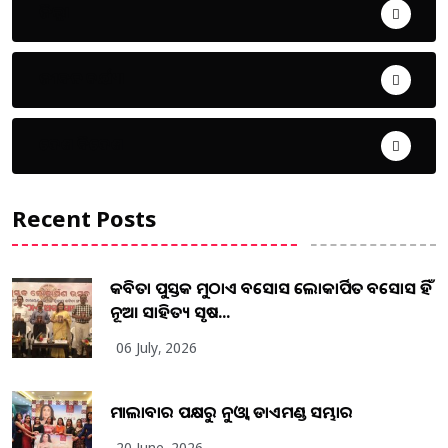
ଜିଲ୍ଲା
ଜୀବନ ଚର୍ଯ୍ୟା
ଦେଶ ବିଦେଶ
Recent Posts
କବିତା ପୁସ୍ତକ ମୁଠାଏ ଅବସୋସ ଲୋକାର୍ପିତ ଅବସୋସ ହିଁ
ନୂଆ ସାହିତ୍ୟ ସୃଷ...
06 July, 2026
ମାଲାବାର ପକ୍ଷରୁ ନୁଓ୍ବା ଡାଏମଣ୍ଡ ସମ୍ଭାର
20 June, 2026