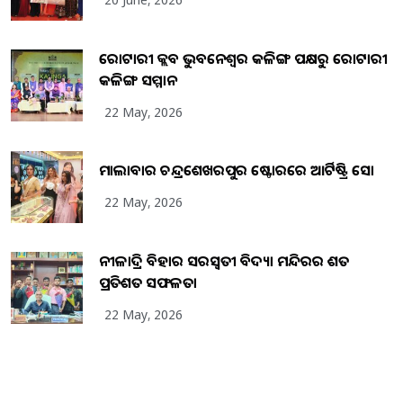
ରୋଟାରୀ କ୍ଲବ ଭୁବନେଶ୍ୱର କଳିଙ୍ଗ ପକ୍ଷରୁ ରୋଟାରୀ
କଳିଙ୍ଗ ସମ୍ମାନ
22 May, 2026
ମାଲାବାର ଚନ୍ଦ୍ରଶେଖରପୁର ଷ୍ଟୋରରେ ଆର୍ଟିଷ୍ଟ୍ରି ସୋ
22 May, 2026
ନୀଳାଦ୍ରି ବିହାର ସରସ୍ୱତୀ ବିଦ୍ୟା ମନ୍ଦିରର ଶତ
ପ୍ରତିଶତ ସଫଳତା
22 May, 2026