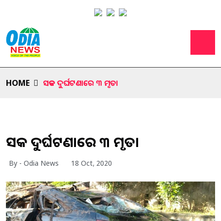
HOME
ସଡକ ଦୁର୍ଘଟଣାରେ ୩ ମୃତ।
ସଡକ ଦୁର୍ଘଟଣାରେ ୩ ମୃତ।
By - Odia News
18 Oct, 2020