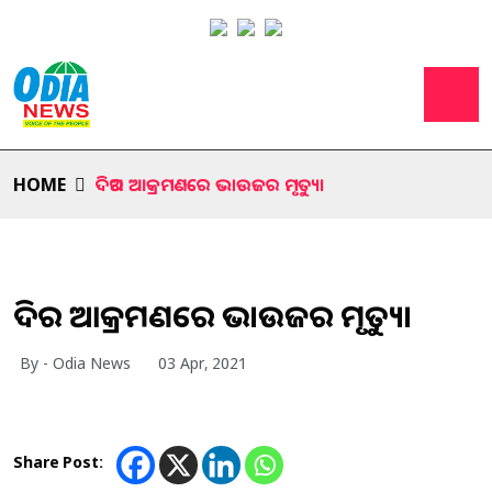
HOME
ଦିଅର ଆକ୍ରମଣରେ ଭାଉଜର ମୃତ୍ୟୁ।
ଦିଅର ଆକ୍ରମଣରେ ଭାଉଜର ମୃତ୍ୟୁ।
By - Odia News
03 Apr, 2021
Share Post: