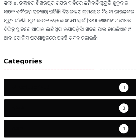
କଟକ ,୨।୪: କଟକ ସହର ଶିଖରପୁର ଉପର ସାହିରେ ଜମିବାଡିକୁ କେନ୍ଦ୍ରକରି ଶୁକ୍ରବାର
ସକାଳେ ଏକ ବିଭତ୍ସ ହତ୍ୟାକାଣ୍ଡ ଘଟିଛି। ଦିଅରଙ୍କ ଆକ୍ରମଣରେ ବିଧବା ଭାଉଜଙ୍କର
ମୃତ୍ୟୁ ଘଟିଛି। ମୃତ ଭାଉଜ ହେଲେ କାମାକ୍ଷୀ ସ୍ବାଇଁ (୪୫)। କାମାକ୍ଷୀଙ୍କ ଶରୀରର
ବିଭିନ୍ନ ସ୍ଥାନରେ ଆଘାତ ଲାଗିଥିବା ଜଣାପଡ଼ିଛି। ଖବର ପାଇ ଚାଉଳିଆଗଞ୍ଜ
ଥାନା ପୋଲିସ ଘଟଣାସ୍ଥଳରେ ପହଞ୍ଚି ତଦନ୍ତ ଚଳାଇଛି।
Categories
Uncategorized
ଅପରାଧ
ଖେଳ