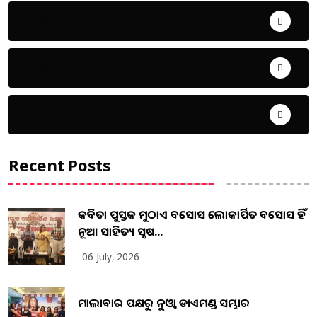
ଜିଲ୍ଲା
ଜୀବନ ଚର୍ଯ୍ୟା
ଦେଶ ବିଦେଶ
Recent Posts
କବିତା ପୁସ୍ତକ ମୁଠାଏ ଅବସୋସ ଲୋକାର୍ପିତ ଅବସୋସ ହିଁ
ନୂଆ ସାହିତ୍ୟ ସୃଷ...
06 July, 2026
ମାଲାବାର ପକ୍ଷରୁ ନୁଓ୍ବା ଡାଏମଣ୍ଡ ସମ୍ଭାର