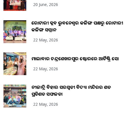
20 June, 2026
ରୋଟାରୀ କ୍ଲବ ଭୁବନେଶ୍ୱର କଳିଙ୍ଗ ପକ୍ଷରୁ ରୋଟାରୀ
କଳିଙ୍ଗ ସମ୍ମାନ
22 May, 2026
ମାଲାବାର ଚନ୍ଦ୍ରଶେଖରପୁର ଷ୍ଟୋରରେ ଆର୍ଟିଷ୍ଟ୍ରି ସୋ
22 May, 2026
ନୀଳାଦ୍ରି ବିହାର ସରସ୍ୱତୀ ବିଦ୍ୟା ମନ୍ଦିରର ଶତ
ପ୍ରତିଶତ ସଫଳତା
22 May, 2026