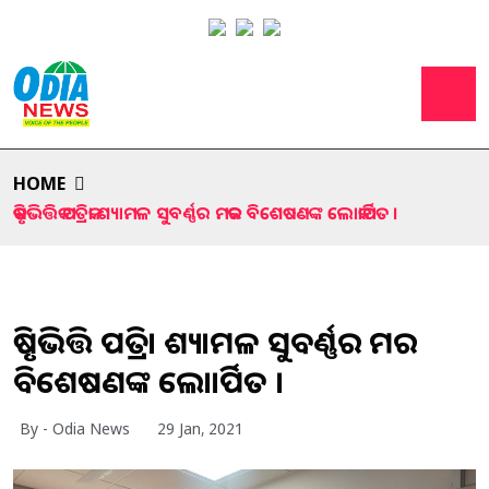
HOME
କୃଷିଭିତ୍ତିକ ପତ୍ରିକା ଶ୍ୟାମଳ ସୁବର୍ଣ୍ଣର ମକର ବିଶେଷଣଙ୍କ ଲୋକାର୍ପିତ ।
କୃଷିଭିତ୍ତିକ ପତ୍ରିକା ଶ୍ୟାମଳ ସୁବର୍ଣ୍ଣର ମକର
ବିଶେଷଣଙ୍କ ଲୋକାର୍ପିତ ।
By - Odia News
29 Jan, 2021