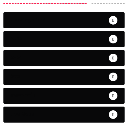
Uncategorized
ଅପରାଧ
ଖେଳ
ଜିଲ୍ଲା
ଜୀବନ ଚର୍ଯ୍ୟା
ଦେଶ ବିଦେଶ