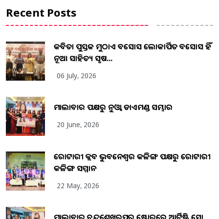
Recent Posts
କବିତା ପୁସ୍ତକ ମୁଠାଏ ଅବସୋସ ଲୋକାର୍ପିତ ଅବସୋସ ହିଁ
ନୂଆ ସାହିତ୍ୟ ସୃଷ...
06 July, 2026
ମାଲାବାର ପକ୍ଷରୁ ନୁଓ୍ବା ଡାଏମଣ୍ଡ ସମ୍ଭାର
20 June, 2026
ରୋଟାରୀ କ୍ଲବ ଭୁବନେଶ୍ୱର କଳିଙ୍ଗ ପକ୍ଷରୁ ରୋଟାରୀ
କଳିଙ୍ଗ ସମ୍ମାନ
22 May, 2026
ମାଲାବାର ଚନ୍ଦ୍ରଶେଖରପୁର ଷ୍ଟୋରରେ ଆର୍ଟିଷ୍ଟ୍ରି ସୋ