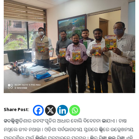
Share Post:
କଟକ : କୃଷିକୁ ଓଡ଼ିଶାର ଜନସଂସ୍କୃତିର ଆଧାର ବୋଲି ବିବେଚନା କରାଯାଏ । ଚାଷ
ନଥିଲେ ଜୀବ ନଥାନ୍ତା । ଓଡ଼ିଶା ସର୍ବଭାରତୀୟ ସ୍ତରରେ କୃଷିରେ ଉଲ୍ଲେଖନୀୟ
ପାରଦର୍ଶିତା ପାଇଁ କୃଷିକର୍ମଣ ପୁରସ୍କାରରେ ପୁରସ୍କୃତ । କୃଷିର ବିକାଶ,କୃଷକର ବିକାଶ ଏହି