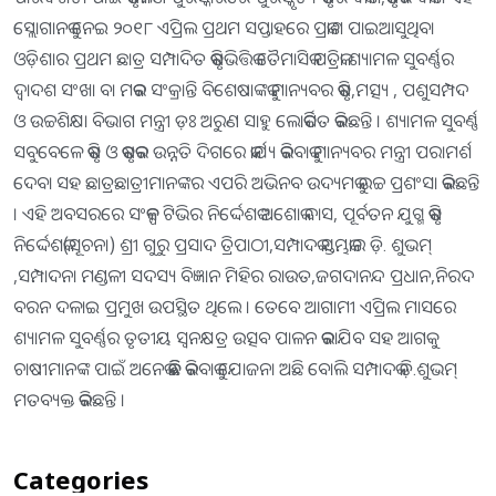
ସ୍ଲୋଗାନକୁ ନେଇ ୨୦୧୮ ଏପ୍ରିଲ ପ୍ରଥମ ସପ୍ତାହରେ ପ୍ରକାଶ ପାଇଆସୁଥିବା
ଓଡ଼ିଶାର ପ୍ରଥମ ଛାତ୍ର ସମ୍ପାଦିତ କୃଷିଭିତ୍ତିକ ତୈମାସିକ ପତ୍ରିକା ଶ୍ୟାମଳ ସୁବର୍ଣ୍ଣର
ଦ୍ୱାଦଶ ସଂଖା ବା ମକର ସଂକ୍ରାନ୍ତି ବିଶେଷାଙ୍କକୁ ମାନ୍ୟବର କୃଷି,ମତ୍ସ୍ୟ , ପଶୁସମ୍ପଦ
ଓ ଉଚ୍ଚଶିକ୍ଷା ବିଭାଗ ମନ୍ତ୍ରୀ ଡ଼ଃ ଅରୁଣ ସାହୁ ଲୋକର୍ପିତ କରିଛନ୍ତି । ଶ୍ୟାମଳ ସୁବର୍ଣ୍ଣ
ସବୁବେଳେ କୃଷି ଓ କୃଷକର ଉନ୍ନତି ଦିଗରେ କାର୍ଯ୍ୟ କରିବାକୁ ମାନ୍ୟବର ମନ୍ତ୍ରୀ ପରାମର୍ଶ
ଦେବା ସହ ଛାତ୍ରଛାତ୍ରୀମାନଙ୍କର ଏପରି ଅଭିନବ ଉଦ୍ୟମକୁ ଉଚ୍ଚ ପ୍ରଶଂସା କରିଛନ୍ତି
। ଏହି ଅବସରରେ ସଂକଳ୍ପ ଟିଭିର ନିର୍ଦ୍ଦେଶକ ଅଶୋକ ଦାସ, ପୂର୍ବତନ ଯୁଗ୍ମ କୃଷି
ନିର୍ଦ୍ଦେଶକ(ସୂଚନା) ଶ୍ରୀ ଗୁରୁ ପ୍ରସାଦ ତ୍ରିପାଠୀ,ସମ୍ପାଦକ ସ୍ତମ୍ଭକାର ଡ଼ି. ଶୁଭମ୍‌
,ସମ୍ପାଦନା ମଣ୍ଡଳୀ ସଦସ୍ୟ ବିଜ୍ଞାନ ମିହିର ରାଉତ,ଜଗଦାନନ୍ଦ ପ୍ରଧାନ,ନିରଦ
ବରନ ଦଳାଇ ପ୍ରମୁଖ ଉପସ୍ଥିତ ଥିଲେ । ତେବେ ଆଗାମୀ ଏପ୍ରିଲ ମାସରେ
ଶ୍ୟାମଳ ସୁବର୍ଣ୍ଣର ତୃତୀୟ ସ୍ୱନକ୍ଷତ୍ର ଉତ୍ସବ ପାଳନ କରାଯିବ ସହ ଆଗକୁ
ଚାଷୀମାନଙ୍କ ପାଇଁ ଅନେକ କିଛି କରିବାକୁ ଯୋଜନା ଅଛି ବୋଲି ସମ୍ପାଦକ ଡ଼ି.ଶୁଭମ୍‌
ମତବ୍ୟକ୍ତ କରିଛନ୍ତି ।
Categories