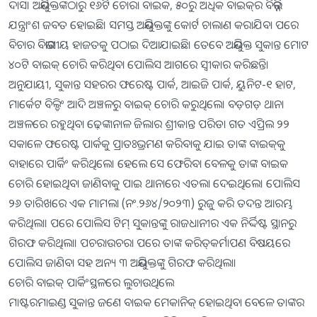
ଦାସ। ଅଭିଯୁକ୍ତଙ୍କଠାରୁ ୧୬ଟି ଚୋରା ବାଇକ, ୫୦ରୁ ଅଧିକ ବାଇକ୍‌ର ବିଭିନ୍ନ
ଯନ୍ତ୍ରାଂଶ ଜବତ ହୋଇଛି। ସମସ୍ତ ଅଭିଯୁକ୍ତଙ୍କୁ କୋର୍ଟ ଚାଲାଣ କରାଯିବା ପରେ
ବିଚାର ବିଭାଗୀୟ ହାଜତକୁ ପଠାଇ ଦିଆଯାଇଛି। ତେବେ ଅଭିଯୁକ୍ତ ସୁକାନ୍ତ ମୋଟ
୪୦ଟି ବାଇକ୍‌ ଚୋରି କରିଥିବା ପୋଲିସ ଆଗରେ ସ୍ବୀକାର କରିଛନ୍ତି।
ଅନୁଯାୟୀ, ସୁକାନ୍ତ ସହରର ଫରେଷ୍ଟ ପାର୍କ, ଆଇଜି ପାର୍କ, ୟୁନିଟ-୧ ହାଟ,
ମାର୍କେଟ ବିଲ୍ଡିଂ ଆଦି ଅଞ୍ଚଳରୁ ବାଇକ୍‌ ଚୋରି କରୁଥିଲେ। ବଡ଼ଗଡ଼ ଥାନା
ଅଞ୍ଚଳରେ ରହୁଥିବା ଢ଼େଙ୍କାନାଳ ଜିଲାର ଶ୍ରୀକାନ୍ତ ପରିଡା ଗତ ଏପ୍ରିଲ ୨୨
ସକାଳେ ଫରେଷ୍ଟ ପାର୍କକୁ ପ୍ରାତଃଭ୍ରମଣ କରିବାକୁ ଯାଇ ତାଙ୍କ ବାଇକ୍‌କୁ
ବାହାରେ ପାର୍କିଂ କରିଥିଲେ। ହେଲେ ସେ ଫେରିବା ବେଳକୁ ତାଙ୍କ ବାଇକ
ଚୋରି ହୋଇଥିବା ଜାଣିବାକୁ ପାଇ ଥାନାରେ ଏତଲା ଦେଇଥିଲେ। ପୋଲିସ
୨୬ ତାରିଖରେ ଏକ ମାମଲା (ନଂ.୨୬୪/୨୦୨୩) ରୁଜୁ କରି ତଦନ୍ତ ଆରମ୍ଭ
କରିଥିଲା। ପରେ ପୋଲିସ ଟିମ୍‌ ସୁକାନ୍ତଙ୍କୁ ରାଜଧାନୀର ଏକ ନିର୍ଦ୍ଦିଷ୍ଟ ସ୍ଥାନରୁ
ଗିରଫ କରିଥିଲା। ପଚରାଉଚରା ପରେ ତାଙ୍କ କରିତ୍‌କର୍ମାପଣ ବିଷୟରେ
ପୋଲିସ ଜାଣିବା ସହ ଅନ୍ୟ ୩ ଅଭିଯୁକ୍ତଙ୍କୁ ଗିରଫ କରିଥିଲା।
ଚୋରି ବାଇକ୍‌ ପାର୍କିଂସ୍ଥଳରେ ଲୁଚାଉଥିଲେ
ମାଷ୍ଟରମାଇଣ୍ଡ ସୁକାନ୍ତ ଜଣେ ବାଇକ ମେକାନିକ୍‌ ହୋଇଥିବା ବେଳେ ତାଙ୍କର