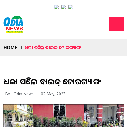
HOME
ଧରା ପଡିଲେ ବାଇକ୍ ଚୋରଗ୍ୟାଙ୍ଗ
ଧରା ପଡିଲେ ବାଇକ୍ ଚୋରଗ୍ୟାଙ୍ଗ
By - Odia News
02 May, 2023