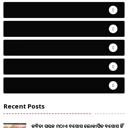
ଅପରାଧ
ଖେଳ
ଜିଲ୍ଲା
ଜୀବନ ଚର୍ଯ୍ୟା
ଦେଶ ବିଦେଶ
Recent Posts
କବିତା ପୁସ୍ତକ ମୁଠାଏ ଅବସୋସ ଲୋକାର୍ପିତ ଅବସୋସ ହିଁ