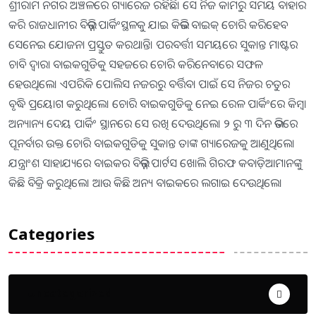
ଶ୍ରୀରାମ ନଗର ଅଞ୍ଚଳରେ ଗ୍ୟାରେଜ ରହିଛି। ସେ ନିଜ କାମରୁ ସମୟ ବାହାର
କରି ରାଜଧାନୀର ବିଭିନ୍ନ ପାର୍କିଂସ୍ଥଳକୁ ଯାଇ କିଭଳି ବାଇକ୍‌ ଚୋରି କରିହେବ
ସେନେଇ ଯୋଜନା ପ୍ରସ୍ତୁତ କରଥାନ୍ତି। ପରବର୍ତ୍ତୀ ସମୟରେ ସୁକାନ୍ତ ମାଷ୍ଟର
ଚାବି ଦ୍ୱାରା ବାଇକଗୁଡିକୁ ସହଜରେ ଚୋରି କରିନେବାରେ ସଫଳ
ହେଉଥିଲେ। ଏପରିକି ପୋଲିସ ନଜରରୁ ବର୍ତ୍ତିବା ପାଇଁ ସେ ନିଜର ଚତୁର
ବୃଦ୍ଧି ପ୍ରୟୋଗ କରୁଥିଲେ। ଚୋରି ବାଇକଗୁଡିକୁ ନେଇ ରେଳ ପାର୍କିଂରେ କିମ୍ବା
ଅନ୍ୟାନ୍ୟ ଦେୟ ପାର୍କିଂ ସ୍ଥାନରେ ସେ ରଖି ଦେଉଥିଲେ। ୨ ରୁ ୩ ଦିନ ଭିତରେ
ପୂନର୍ବାର ଉକ୍ତ ଚୋରି ବାଇକଗୁଡିକୁ ସୁକାନ୍ତ ତାଙ୍କ ଗ୍ୟାରେଜକୁ ଆଣୁଥିଲେ।
ଯନ୍ତ୍ରାଂଶ ସାହାଯ୍ୟରେ ବାଇକର ବିଭିନ୍ନ ପାର୍ଟସ ଖୋଲି ଗିରଫ କବାଡ଼ିଆମାନଙ୍କୁ
କିଛି ବିକ୍ରି କରୁଥିଲେ। ଆଉ କିଛି ଅନ୍ୟ ବାଇକରେ ଲଗାଇ ଦେଉଥିଲେ।
Categories
Uncategorized