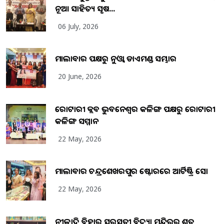
ନୂଆ ସାହିତ୍ୟ ସୃଷ...
06 July, 2026
ମାଲାବାର ପକ୍ଷରୁ ନୁଓ୍ବା ଡାଏମଣ୍ଡ ସମ୍ଭାର
20 June, 2026
ରୋଟାରୀ କ୍ଲବ ଭୁବନେଶ୍ୱର କଳିଙ୍ଗ ପକ୍ଷରୁ ରୋଟାରୀ
କଳିଙ୍ଗ ସମ୍ମାନ
22 May, 2026
ମାଲାବାର ଚନ୍ଦ୍ରଶେଖରପୁର ଷ୍ଟୋରରେ ଆର୍ଟିଷ୍ଟ୍ରି ସୋ
22 May, 2026
ନୀଳାଦ୍ରି ବିହାର ସରସ୍ୱତୀ ବିଦ୍ୟା ମନ୍ଦିରର ଶତ