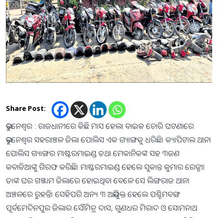
Share Post:
ଭୁବନେଶ୍ୱର : ରାଜଧାନୀରେ କିଛି ମାସ ହେଲା ବାଇକ ଚୋରି ଘଟଣାରେ
ଭୁବନେଶ୍ୱର ସହରାଞ୍ଚଳ ଜିଲା ପୋଲିସ ଏକ ଗ୍ୟାଙ୍ଗକୁ ଧରିଛି। କ୍ୟାପିଟାଲ ଥାନା
ପୋଲିସ ଗ୍ୟାଙ୍ଗର ମାଷ୍ଟରମାଇଣ୍ଡ ତଥା ମେକାନିକଙ୍କ ସହ ୩ଜଣ
କବାଡିଆଙ୍କୁ ଗିରଫ କରିଛି। ମାଷ୍ଟରମାଇଣ୍ଡ ହେଲେ ସୁକାନ୍ତ କୁମାର ରେଡ୍ଡୀ।
ତାଙ୍କ ଘର ଗଞ୍ଜାମ ଜିଲାରେ ହୋଇଥିବା ବେଳେ ସେ ଲିଙ୍ଗରାଜ ଥାନା
ଅଞ୍ଚଳରେ ରୁହନ୍ତି। ସେହିପରି ଅନ୍ୟ ୩ ଅଭିଯୁକ୍ତ ହେଲେ ପଶ୍ଚିମବଙ୍ଗ
ପୂର୍ବମେଦିନପୁର ଜିଲାର ସୌମିତ୍ର ଦାସ, ଗୁଣଧର ମିରାଦ ଓ ସୋମନାଥ