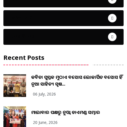
ଜୀବନ ଚର୍ଯ୍ୟା
ଦେଶ ବିଦେଶ
Recent Posts
କବିତା ପୁସ୍ତକ ମୁଠାଏ ଅବସୋସ ଲୋକାର୍ପିତ ଅବସୋସ ହିଁ
ନୂଆ ସାହିତ୍ୟ ସୃଷ...
06 July, 2026
ମାଲାବାର ପକ୍ଷରୁ ନୁଓ୍ବା ଡାଏମଣ୍ଡ ସମ୍ଭାର
20 June, 2026