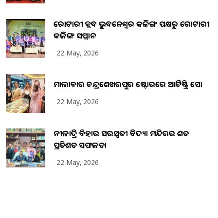
ରୋଟାରୀ କ୍ଲବ ଭୁବନେଶ୍ୱର କଳିଙ୍ଗ ପକ୍ଷରୁ ରୋଟାରୀ
କଳିଙ୍ଗ ସମ୍ମାନ
22 May, 2026
ମାଲାବାର ଚନ୍ଦ୍ରଶେଖରପୁର ଷ୍ଟୋରରେ ଆର୍ଟିଷ୍ଟ୍ରି ସୋ
22 May, 2026
ନୀଳାଦ୍ରି ବିହାର ସରସ୍ୱତୀ ବିଦ୍ୟା ମନ୍ଦିରର ଶତ
ପ୍ରତିଶତ ସଫଳତା
22 May, 2026