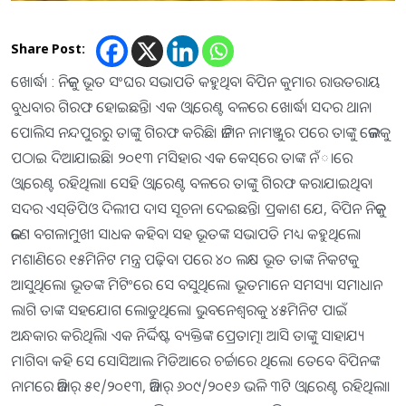
Share Post:
ଖୋର୍ଦ୍ଧା : ନିଜକୁ ଭୂତ ସଂଘର ସଭାପତି କହୁଥିବା ବିପିନ କୁମାର ରାଉତରାୟ
ବୁଧବାର ଗିରଫ ହୋଇଛନ୍ତି। ଏକ ଓ୍ବାରେଣ୍ଟ ବଳରେ ଖୋର୍ଦ୍ଧା ସଦର ଥାନା
ପୋଲିସ ନନ୍ଦପୁରରୁ ତାଙ୍କୁ ଗିରଫ କରିଛି। ଜାମିନ ନାମଞ୍ଜୁର ପରେ ତାଙ୍କୁ ଜେଲକୁ
ପଠାଇ ଦିଆଯାଇଛି। ୨୦୧୩ ମସିହାର ଏକ କେସ୍‌ରେ ତାଙ୍କ ନଁାରେ
ଓ୍ବାରେଣ୍ଟ ରହିଥିଲା। ସେହି ଓ୍ବାରେଣ୍ଟ ବଳରେ ତାଙ୍କୁ ଗିରଫ କରାଯାଇଥିବା
ସଦର ଏସ୍‌ଡିପିଓ ଦିଲୀପ ଦାସ ସୂଚନା ଦେଇଛନ୍ତି। ପ୍ରକାଶ ଯେ, ବିପିନ ନିଜକୁ
ଜଣେ ବଗଳାମୁଖୀ ସାଧକ କହିବା ସହ ଭୂତଙ୍କ ସଭାପତି ମଧ୍ୟ କହୁଥିଲେ।
ମଶାଣିରେ ୧୫ମିନିଟ ମନ୍ତ୍ର ପଢ଼ିବା ପରେ ୪୦ ଲକ୍ଷ ଭୂତ ତାଙ୍କ ନିକଟକୁ
ଆସୁଥିଲେ। ଭୂତଙ୍କ ମିଟିଂରେ ସେ ବସୁଥିଲେ। ଭୂତମାନେ ସମସ୍ୟା ସମାଧାନ
ଲାଗି ତାଙ୍କ ସହଯୋଗ ଲୋଡୁଥିଲେ। ଭୁବନେଶ୍ୱରକୁ ୪୫ମିନିଟ ପାଇଁ
ଅନ୍ଧକାର କରିଥିଲି। ଏକ ନିର୍ଦ୍ଦିଷ୍ଟ ବ୍ୟକ୍ତିଙ୍କ ପ୍ରେତାତ୍ମା ଆସି ତାଙ୍କୁ ସାହାଯ୍ୟ
ମାଗିବା କହି ସେ ସୋସିଆଲ ମିଡିଆରେ ଚର୍ଚ୍ଚାରେ ଥିଲେ। ତେବେ ବିପିନଙ୍କ
ନାମରେ ଜିଆର୍‌ ୫୧/୨୦୧୩, ଜିଆର୍‌ ୬୦୯/୨୦୧୬ ଭଳି ୩ଟି ଓ୍ବାରେଣ୍ଟ ରହିଥିଲା।