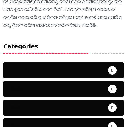
ସେ ଅନେକ ସମୟରେ ପୋଲିସକୁ ଚକମା ଦେଇ ଖସିଯାଉଥିଲେ। ବୁଧବାର
ଅପରାହ୍ନରେ କୌଣସି କାମରେ ନିଜ ଗଁା ନନ୍ଦପୁର ଆସିଥିବା ଖବରପାଇ
ପୋଲିସ ଚଢ଼ାଉ କରି ତାଙ୍କୁ ଗିରଫ କରିଥିଲା। ଦୀର୍ଘ ୧୦ବର୍ଷ ପରେ ପୋଲିସ
ତାଙ୍କୁ ଗିରଫ କରିବା ସାଧାରଣରେ ଚର୍ଚ୍ଚାର ବିଷୟ ପାଲଟିଛି।
Categories
Uncategorized
ଅପରାଧ
ଖେଳ
ଜିଲ୍ଲା