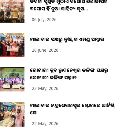
କବିତା ପୁସ୍ତକ ମୁଠାଏ ଅବସୋସ ଲୋକାର୍ପିତ
ଅବସୋସ ହିଁ ନୂଆ ସାହିତ୍ୟ ସୃଷ...
06 July, 2026
ମାଲାବାର ପକ୍ଷରୁ ନୁଓ୍ବା ଡାଏମଣ୍ଡ ସମ୍ଭାର
20 June, 2026
ରୋଟାରୀ କ୍ଲବ ଭୁବନେଶ୍ୱର କଳିଙ୍ଗ ପକ୍ଷରୁ
ରୋଟାରୀ କଳିଙ୍ଗ ସମ୍ମାନ
22 May, 2026
ମାଲାବାର ଚନ୍ଦ୍ରଶେଖରପୁର ଷ୍ଟୋରରେ ଆର୍ଟିଷ୍ଟ୍ରି
ସୋ
22 May, 2026