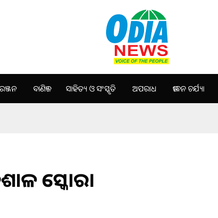
ଞ୍ଜନ
ବାଣିଜ୍ୟ
ସାହିତ୍ୟ ଓ ସଂସ୍କୃତି
ଅପରାଧ
ଜୀବନ ଚର୍ଯ୍ୟା
ିଶାଳ ସ୍କୋର।