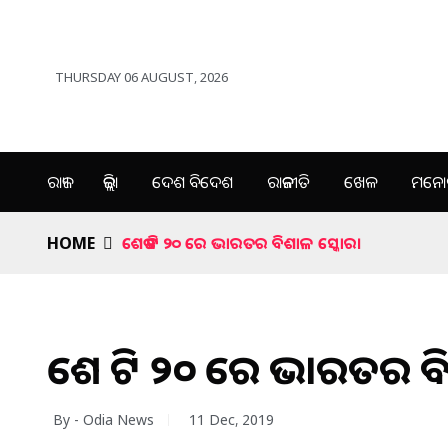
THURSDAY 06 AUGUST, 2026
ରାଜ୍ୟ
ଜିଲ୍ଲା
ଦେଶ ବିଦେଶ
ରାଜନୀତି
ଖେଳ
ମନୋର
HOME
ଶେଷ ଟି ୨୦ ରେ ଭାରତର ବିଶାଳ ସ୍କୋର।
ଶେଷ ଟି ୨୦ ରେ ଭାରତର ବ
By - Odia News
11 Dec, 2019