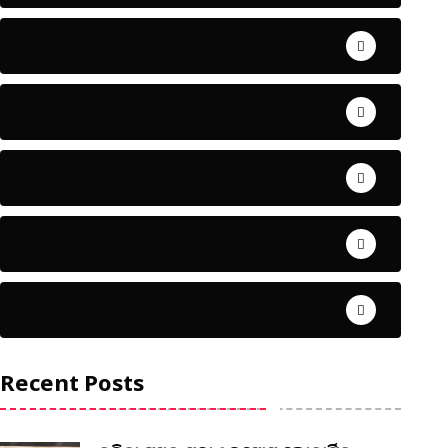
ଅପରାଧ
ଖେଳ
ଜିଲ୍ଲା
ଜୀବନ ଚର୍ଯ୍ୟା
ଦେଶ ବିଦେଶ
Recent Posts