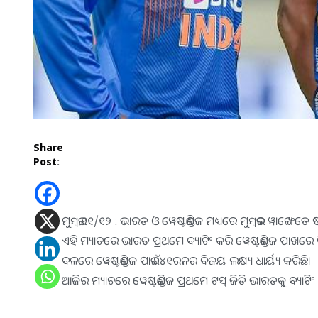
Share
Post:
ମୁମ୍ବଇ,୧୧/୧୨ : ଭାରତ ଓ ୱେଷ୍ଟଇଣ୍ଡିଜ ମଧ୍ୟରେ ମୁମ୍ବଇର ୱାଙ୍ଖେଡେ 
ଏହି ମ୍ୟାଚରେ ଭାରତ ପ୍ରଥମେ ବ୍ୟାଟିଂ କରି ୱେଷ୍ଟଇଣ୍ଡିଜ ପାଖରେ ବ
ବଳରେ ୱେଷ୍ଟଇଣ୍ଡିଜ ପାଇଁ ୨୪୧ରନର ବିଜୟ ଲକ୍ଷ୍ୟ ଧାର୍ୟ୍ୟ କରିଛି।
ଆଜିର ମ୍ୟାଚରେ ୱେଷ୍ଟଇଣ୍ଡିଜ ପ୍ରଥମେ ଟସ୍ ଜିତି ଭାରତକୁ ବ୍ୟାଟିଂ ପା