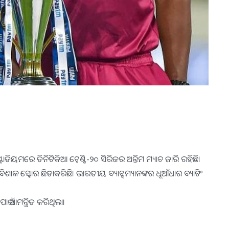
ଷ୍ଟାଡିୟମରେ ତିନିଟିକିଆ ଟ୍ବେଣ୍ଟି-୨୦ ସିରିଜର ଅନ୍ତିମ ମ୍ୟାଚ ଜାରି ରହିଛି।
ିଶାଳ ସ୍କୋର ଛିଡାକରିଛି। ଭାରତୀୟ ବ୍ୟାଟ୍ସମ୍ୟାନଙ୍କର ଧୂଆଁଧାର ବ୍ୟାଟିଂ
ଇଁ ଆମନ୍ତ୍ରିତ କରିଥିଲା।