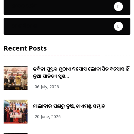
ଜୀବନ ଚର୍ଯ୍ୟା
ଦେଶ ବିଦେଶ
Recent Posts
କବିତା ପୁସ୍ତକ ମୁଠାଏ ଅବସୋସ ଲୋକାର୍ପିତ ଅବସୋସ ହିଁ
ନୂଆ ସାହିତ୍ୟ ସୃଷ...
06 July, 2026
ମାଲାବାର ପକ୍ଷରୁ ନୁଓ୍ବା ଡାଏମଣ୍ଡ ସମ୍ଭାର
20 June, 2026