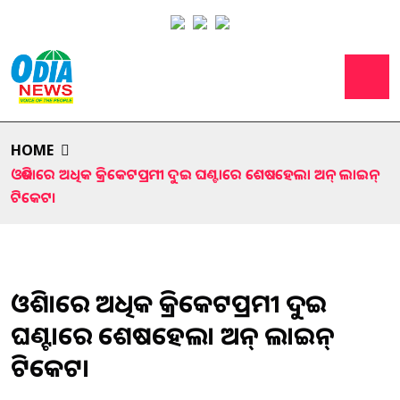
HOME
ଓଡିଶାରେ ଅଧିକ କ୍ରିକେଟପ୍ରମୀ ଦୁଇ ଘଣ୍ଟାରେ ଶେଷହେଲା ଅନ୍ ଲାଇନ୍
ଟିକେଟ।
ଓଡିଶାରେ ଅଧିକ କ୍ରିକେଟପ୍ରମୀ ଦୁଇ
ଘଣ୍ଟାରେ ଶେଷହେଲା ଅନ୍ ଲାଇନ୍
ଟିକେଟ।