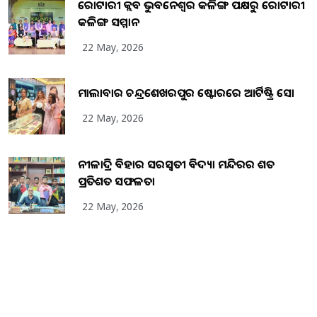
ରୋଟାରୀ କ୍ଲବ ଭୁବନେଶ୍ୱର କଳିଙ୍ଗ ପକ୍ଷରୁ ରୋଟାରୀ
କଳିଙ୍ଗ ସମ୍ମାନ
22 May, 2026
ମାଲାବାର ଚନ୍ଦ୍ରଶେଖରପୁର ଷ୍ଟୋରରେ ଆର୍ଟିଷ୍ଟ୍ରି ସୋ
22 May, 2026
ନୀଳାଦ୍ରି ବିହାର ସରସ୍ୱତୀ ବିଦ୍ୟା ମନ୍ଦିରର ଶତ
ପ୍ରତିଶତ ସଫଳତା
22 May, 2026
Copyright
2026
BrandingKaro.com
. All Rights Reserved.