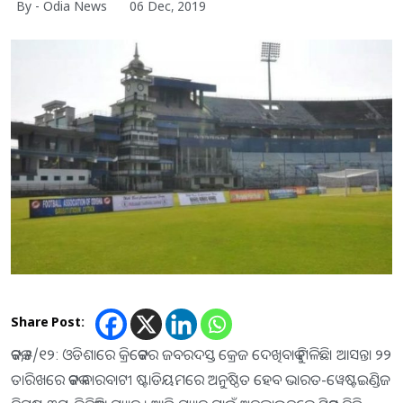
By - Odia News
06 Dec, 2019
Share Post:
କଟକ,୫/୧୨: ଓଡିଶାରେ କ୍ରିକେଟର ଜବରଦସ୍ତ କ୍ରେଜ ଦେଖିବାକୁ ମିଳିଛି। ଆସନ୍ତା ୨୨
ତାରିଖରେ କଟକ ବାରବାଟୀ ଷ୍ଟାଡିୟମରେ ଅନୁଷ୍ଠିତ ହେବ ଭାରତ-ୱେଷ୍ଟଇଣ୍ଡିଜ