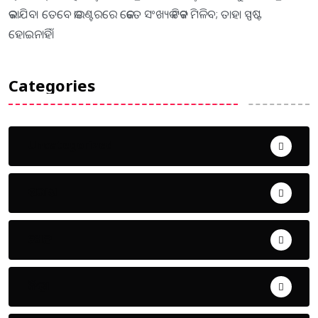
କରାଯିବ। ​ତେବେ କାଉଣ୍ଟରରେ କେତେ ସଂଖ୍ୟକ ଟିକଟ ମିଳିବ; ତାହା ସ୍ପଷ୍ଟ
ହୋଇନାହିଁ।
Categories
Uncategorized
ଅପରାଧ
ଖେଳ
ଜିଲ୍ଲା