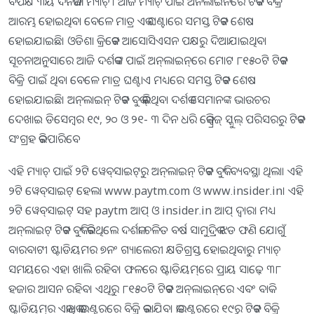
ବିପକ୍ଷ ୩ୟ ଦିନିକିଆ ମ୍ୟାଚ୍ । ଆଜି ମ୍ୟାଚ୍ ପାଇଁ ଅନଲାଇନରେ ଟିକଟ ବିକ୍ରି
ଆରମ୍ଭ ହୋଇଥିବା ବେଳେ ମାତ୍ର ଏକ ଘଣ୍ଟାରେ ସମସ୍ତ ଟିକଟ ଶେଷ
ହୋଇଯାଇଛି। ଓଡିଶା କ୍ରିକେଟ ଆସୋସିଏସନ ପକ୍ଷରୁ ଦିଆଯାଇଥିବା
ସୂଚନାଅନୁସାରେ ଆଜି ଦର୍ଶକଙ୍କ ପାଇଁ ଅନ୍‌ଲାଇନ୍‌ରେ ​ମୋଟ ୮୧୫୦ଟି ଟିକଟ
ବିକ୍ରି ପାଇଁ ଥିବା ବେଳେ ମାତ୍ର ଘଣ୍ଟାଏ ମଧ୍ୟରେ ସମସ୍ତ ଟିକଟ ଶେଷ
ହୋଇଯାଇଛି। ଅନ୍‌ଲାଇନ୍ ଟିକଟ ବୁକ୍ କରିଥିବା ଦର୍ଶକ ସେମାନଙ୍କ ଭାଉଚର
ଦେଖାଇ ଡିସେମ୍ବର ୧୯, ୨୦ ଓ ୨୧- ୩ ଦିନ ଧରି କେମ୍ବ୍ରିଜ୍ ସ୍କୁଲ୍‌ ପରିସରରୁ ଟିକଟ
ସଂଗ୍ରହ କରିପାରିବେ
ଏହି ମ୍ୟାଚ୍ ପାଇଁ ୨ଟି ୱେବ୍‌ସାଇଟ୍‌ରୁ ଅନ୍‌ଲାଇନ୍ ଟିକଟ ବୁକିଂ ବ୍ୟବସ୍ଥା ଥିଲା। ଏହି
୨ଟି ୱେବ୍‌ସାଇଟ୍‌ ହେଲା www.paytm.com ଓ www.insider.in। ଏହି
୨ଟି ୱେବ୍‌ସାଇଟ୍‌ ସହ paytm ଆପ୍ ଓ insider.in ଆପ୍ ଦ୍ବାରା ମଧ୍ୟ
ଅନ୍‌ଲାଇଟ୍‌ ଟିକଟ ବୁକିଂ କରିଥିଲେ ଦର୍ଶକ। ଚଳିତ ବର୍ଷ ସାମୁଦ୍ରିକ ଝଡ ଫଣି ଯୋଗୁଁ
ବାରବାଟୀ ଷ୍ଟାଡିୟମର ୭ନଂ ଗ୍ୟାଲେରୀ କ୍ଷତିଗ୍ରସ୍ତ ହୋଇଥିବାରୁ ମ୍ୟାଚ୍
ସମୟରେ ଏହା ଖାଲି ରହିବ। ଫଳରେ ଷ୍ଟାଡିୟମ୍‌ରେ ପ୍ରାୟ ସାଢ଼େ ୩୮
ହଜାର ଆସନ ରହିବ। ଏଥିରୁ ୮୧୫୦ଟି ଟିକଟ ଅନ୍‌ଲାଇନ୍‌ରେ ଏବଂ ବାକି
ଷ୍ଟାଡିୟମ୍‌ର ଏକାଧିକ କାଉଣ୍ଟରରେ ବିକ୍ରି କରାଯିବ। କାଉଣ୍ଟରରେ ୧୯ରୁ ଟିକଟ ବିକ୍ରି