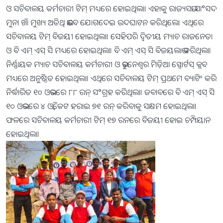
ଓ ସଚିବାଳୟ କର୍ମଚାରୀ ଟିମ୍ ମଧ୍ୟରେ ହୋଇଥିଲା। ଏହାକୁ ରାଜ୍ୟସଭା ସା°ସଦ
ମୁନା ଖାଁ ମୁଖ୍ୟ ଅତିଥି ଭାବେ ଯୋଗଦେଇ ଉଦଘାଟନ କରିଥିଲେ। ଏଥିରେ
ସଚିବାଳୟ ଟିମ୍ ବିଜୟୀ ହୋଇଥିଲା। ସେହିପରି ଦ୍ବିତୀୟ ମ୍ୟାଚ ରାଜନେତା
ଓ ବି ଏମ୍ ଏସ୍ ସି ମଧ୍ୟରେ ହୋଇଥିଲା। ବି ଏମ୍ ଏସ୍ ସି ବିଜୟଲାଭ କରିଥିଲା।
ନିର୍ଣ୍ଣାୟକ ମ୍ୟାଚ ସଚିବାଳୟ କର୍ମଚାରୀ ଓ ଭୁବନେଶ୍ୱର ମିଡ଼ିଆ ସ୍ପୋର୍ଟସ୍ କ୍ଲବ
ମଧ୍ୟରେ ଅନୁଷ୍ଠିତ ହୋଇଥିଲା। ଏଥିରେ ସଚିବାଳୟ ଟିମ୍ ପ୍ରଥମେ ବ୍ୟାଟିଂ କରି
ନିର୍ଦ୍ଧାରିତ ୧୦ ଓଭରରେ ୮୮ ରନ୍ ସ°ଗ୍ରହ କରିଥିଲା। ଜବାବରେ ବି ଏମ୍ ଏସ୍ ସି
୧୦ ଓଭରରେ ୪ ଓ୍ବିକେଟ ହରାଇ ୭୧ ରନ୍ କରିବାକୁ ସକ୍ଷମ ହୋଇଥିଲା।
ଫଳରେ ସଚିବାଳୟ କର୍ମଚାରୀ ଟିମ୍ ୧୭ ରନରେ ବିଜୟୀ ହୋଇ ଚମ୍ପିୟାନ
ହୋଇଥିଲା।