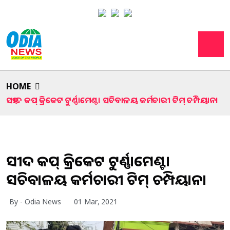
HOME
ସହୀଦ କପ୍ କ୍ରିକେଟ ଟୁର୍ଣ୍ଣାମେଣ୍ଟ। ସଚିବାଳୟ କର୍ମଚାରୀ ଟିମ୍ ଚମ୍ପିୟାନ।
ସହୀଦ କପ୍ କ୍ରିକେଟ ଟୁର୍ଣ୍ଣାମେଣ୍ଟ।
ସଚିବାଳୟ କର୍ମଚାରୀ ଟିମ୍ ଚମ୍ପିୟାନ।
By - Odia News
01 Mar, 2021