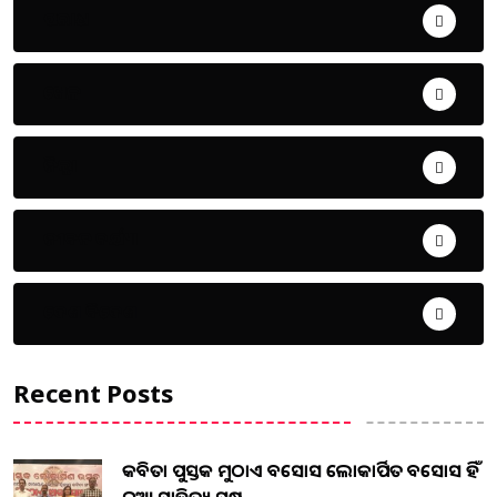
ଅପରାଧ
ଖେଳ
ଜିଲ୍ଲା
ଜୀବନ ଚର୍ଯ୍ୟା
ଦେଶ ବିଦେଶ
Recent Posts
କବିତା ପୁସ୍ତକ ମୁଠାଏ ଅବସୋସ ଲୋକାର୍ପିତ ଅବସୋସ ହିଁ
ନୂଆ ସାହିତ୍ୟ ସୃଷ...