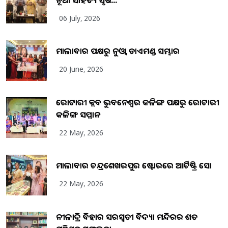
06 July, 2026
ମାଲାବାର ପକ୍ଷରୁ ନୁଓ୍ବା ଡାଏମଣ୍ଡ ସମ୍ଭାର
20 June, 2026
ରୋଟାରୀ କ୍ଲବ ଭୁବନେଶ୍ୱର କଳିଙ୍ଗ ପକ୍ଷରୁ ରୋଟାରୀ
କଳିଙ୍ଗ ସମ୍ମାନ
22 May, 2026
ମାଲାବାର ଚନ୍ଦ୍ରଶେଖରପୁର ଷ୍ଟୋରରେ ଆର୍ଟିଷ୍ଟ୍ରି ସୋ
22 May, 2026
ନୀଳାଦ୍ରି ବିହାର ସରସ୍ୱତୀ ବିଦ୍ୟା ମନ୍ଦିରର ଶତ