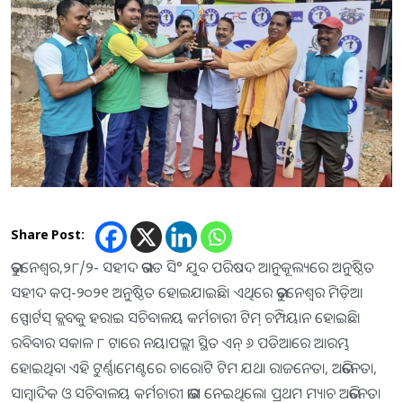
Share Post:
ଭୁବନେଶ୍ୱର,୨୮/୨- ସହୀଦ ଭଗତ ସି° ଯୁବ ପରିଷଦ ଆନୁକୂଲ୍ୟରେ ଅନୁଷ୍ଠିତ
ସହୀଦ କପ୍-୨୦୨୧ ଅନୁଷ୍ଠିତ ହୋଇଯାଇଛି। ଏଥିରେ ଭୁବନେଶ୍ୱର ମିଡ଼ିଆ
ସ୍ପୋର୍ଟସ୍ କ୍ଲବକୁ ହରାଇ ସଚିବାଳୟ କର୍ମଚାରୀ ଟିମ୍ ଚମ୍ପିୟାନ ହୋଇଛି।
ରବିବାର ସକାଳ ୮ ଟାରେ ନୟାପଲ୍ଲୀ ସ୍ଥିତ ଏନ୍ ୬ ପଡିଆରେ ଆରମ୍ଭ
ହୋଇଥିବା ଏହି ଟୁର୍ଣ୍ଣାମେଣ୍ଟରେ ଚାରୋଟି ଟିମ ଯଥା ରାଜନେତା, ଅଭିନେତା,
ସାମ୍ବାଦିକ ଓ ସଚିବାଳୟ କର୍ମଚାରୀ ଭାଗ ନେଇଥିଲେ। ପ୍ରଥମ ମ୍ୟାଚ ଅଭିନେତା