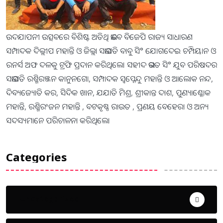
ଉଦଯାପନୀ ଉତ୍ସବରେ ବିଶିଷ୍ଟ ଅତିଥି ଭାବେ ବିଜେପି ରାଜ୍ୟ ସାଧାରଣ
ସମ୍ପାଦକ ଦିଲ୍ଲୀପ ମହାନ୍ତି ଓ ଜିଲ୍ଲା ସଭାପତି ବାବୁ ସି° ଯୋଗଦେଇ ଚମ୍ପିୟାନ ଓ
ରନର୍ସ ଅଫ ଦଳକୁ ଟ୍ରଫି ପ୍ରଦାନ କରିଥିଲେ। ସହୀଦ ଭଗତ ସି° ଯୁବ ପରିଷଦର
ସଭାପତି ରଶ୍ମିରଞ୍ଜନ କାନୁନଗୋ, ସମ୍ପାଦକ ସ୍ବପ୍ନେନ୍ଦୁ ମହାନ୍ତି ଓ ଆଲୋକ ନନ୍ଦ,
ଦିବ୍ୟଜ୍ୟୋତି କର, ସିଦିକ ଖାନ, ଯଯାତି ମିଶ୍ର, ଶ୍ରୀକାନ୍ତ ଦାଶ, ପୁଣ୍ୟାଶ୍ଳୋକ
ମହାନ୍ତି, ରଶ୍ମିରଂଜନ ମହାନ୍ତି , ବଟକୃଷ୍ଣ ରାଉତ , ପ୍ରଣୟ ବେହେରା ଓ ଅନ୍ୟ
ସଦସ୍ୟମାନେ ପରିଚାଳନା କରିଥିଲେ।
Categories
Uncategorized