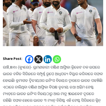
Share Post:
ରାଞ୍ଚି,୨୧।୧୦ (ଵ୍ୟୁରୋ)- ଭ୍ରମଣକାରୀ ଦକ୍ଷିଣ ଆଫ୍ରିକା କ୍ରିକେଟ ଦଳ ଉପରେ
ଭାରତ ଚଳିତ ସିରିଜରେ ସମ୍ପୂର୍ଣ୍ଣ ରୂପେ ଆଧିପତ୍ୟ ବିସ୍ତାର କରିବାରେ ସଫଳ
ହୋଇଛି। କ୍ରମାଗତ ଦ୍ୱିତୀୟଥର ଇନିଂସ ବିଜୟର ଦ୍ୱାରରେ ଭାରତ ପହଞ୍ଚିଛି।
ଏଠାରେ ଚାଲିଥିବା ଦକ୍ଷିଣ ଆଫ୍ରିକା ବିପକ୍ଷ ତୃତୀୟ ତଥା ଅନ୍ତିମ ଟେଷ୍ଟ
ମ୍ୟାଚ୍‌ରେ ଭାରତ ଇନିଂସ ବିଜୟଠାରୁ ଆଉ ମାତ୍ର ୨ ଉଇକେଟ ଦୂରରେ
ରହିଛି। ସଫଳ ହେଲେ ଭାରତ ୩ ମ୍ୟାଚ୍‌ ବିଶିଷ୍ଟ ଏହି ଟେଷ୍ଟ ସିରିଜରେ କ୍ଲିନ୍‌