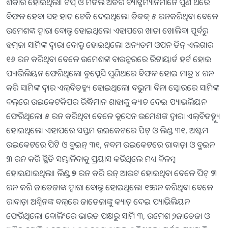
ଶିକାର ହୋଇଥିଲା। ଟପ୍‌ ଓ ମିଡଲ ଅର୍ଡର ବ୍ୟାଟ୍ସମ୍ୟାନମାନେ ପୁଣି ଥରେ
ବିଫଳ ହେବା ସହ ହାତ ଟେକି ଦେଇଥିଲେ। ଡିକକ୍‌ ୫ ରନକରିଥିବା ବେଳେ
ଉମେଶଙ୍କ ଦ୍ୱାରା ବୋଲ୍ଡ ହୋଇଥିଲେ। ଏହାପରେ ଖାତା ଖୋଲିବା ପୂର୍ବରୁ
ହମ୍‌ଜା ସାମିଙ୍କ ଦ୍ୱାରା ବୋଲ୍ଡ ହୋଇଥିଲେ। ଅନ୍ୟତମ ଓପନ ଡିନ୍‌ ଏଲଗାର
୧୬ ରନ କରିଥିବା ବେଳେ ଉମେଶଙ୍କ ବାଉନ୍ସରରେ ରିଟାୟାର୍ଡ ହର୍ଟ ହୋଇ
ପ୍ୟାଭିଲିୟନ ଫେରିଥିଲେ। ଡୁପ୍ଲେସି ପୁଣିଥରେ ବିଫଳ ହୋଇ ମାତ୍ର ୪ ରନ
କରି ସାମିଙ୍କ ଦ୍ୱାର ଏଲ୍‌ବିଡବ୍ଲ୍ୟ ହୋଇଥିଲେ। ବଭୁମା ବିନା ସ୍କୋରରେ ସାମିଙ୍କ
ବଲ୍‌ରେ ଉଇକେଟକିପର ରିଦ୍ଧିମାନ ଶାହାଙ୍କୁ କ୍ୟାଚ ଦେଇ ପ୍ୟାଭଲିୟନ
ଫେରିଥିଲେ। ୫ ରନ କରିଥିବା ବେଳେ କ୍ଲସେନ ଉମେଶଙ୍କ ଦ୍ୱାରା ଏଲ୍‌ବିଡବ୍ଲ୍ୟୁ
ହୋଇଥିଲେ। ଏହାପରେ ସପ୍ତମ ଉଇକେଟରେ ପିଟ୍‌ ଓ ଲିଣ୍ଡ ୩୧, ଅଷ୍ଟମ
ଉଇକେଟରେ ପିଟି ଓ ବ୍ରୁଇନ୍‌ ୩୧, ନବମ ଉଇକେଟରେ ରାବାଡ଼ା ଓ ବ୍ରୁଇନ
୨୩ ରନ କରି ସ୍ଥିତି ସମ୍ଭାଳିବାକୁ ପ୍ରୟାସ କରିଥିଲେ ମଧ୍ୟ ବିଳମ୍ବ
ହୋଇଯାଇଥିଲା। ଲିଣ୍ଡ ୨୭ ରନ କରି ରନ୍‌ ଆଉଟ ହୋଇଥିବା ବେଳେ ପିଟ୍‌ ୨୩
ରନ କରି ଜାଡେଜାଙ୍କ ଦ୍ୱାରା ବୋଲ୍ଡ ହୋଇଥିଲେ। ୧୨ ରନ କରିଥିବା ବେଳେ
ରାବାଡ଼ା ଅଶ୍ୱିନଙ୍କ ବଲ୍‌ରେ ଜାଡେଜାଙ୍କୁ କ୍ୟାଚ୍‌ ଦେଇ ପ୍ୟାଭିଲିୟନ
ଫେରିଥିଲେ। ବୋଲିଂରେ ଭାରତ ପକ୍ଷରୁ ସାମି ୩, ଉମେଶ ୨, ଜାଡେଜା ଓ