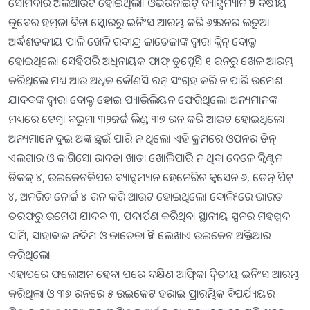
ସୋମବାର ଅଲଆଉଟ ହୋଇଥିଲା। ଓଭରନାଇଟ୍‌ ବ୍ୟାଟ୍ସମ୍ୟାନ ୨୪ ବର୍ଷୀୟ
ଜୁବେର ହମ୍‌ଜା ବିନା ସ୍କୋରରୁ ଇନିଂସ ଆରମ୍ଭ କରି ୬୨ ରନର ଲଢ଼ୁଆ
ଅର୍ଦ୍ଧଶତକୀୟ ପାଳି ଖେଳି ରବୀନ୍ଦ୍ର ଜାଡେଜାଙ୍କ ଦ୍ୱାରା କ୍ଲିନ୍‌ ବୋଲ୍ଡ
ହୋଇଥିଲେ। ସେହିପରି ଅଧିନାୟକ ଫାଫ୍‌ ଡୁପ୍ଲେସି ୧ ରନରୁ ଖେଳ ଆରମ୍ଭ
କରିଥିଲେ ମଧ୍ୟ ଆଉ ଅଧିକ କୌଣସି ରନ୍‌ ସଂଗ୍ରହ କରି ନ ପାରି ଉମେଶ
ଯାଦବଙ୍କ ଦ୍ୱାରା ବୋଲ୍ଡ ହୋଇ ପ୍ୟାଭିଲିୟନ ଫେରିଥିଲେ। ଅନ୍ୟମାନଙ୍କ
ମଧ୍ୟରେ ଟେମ୍ବା ବଭୁମା ୩୨, ଜର୍ଜ ଲିଣ୍ଡ ୩୭ ରନ କରି ଆଉଟ ହୋଇଥିଲେ।
ଅନ୍ୟମାନେ ଦୁଇ ଅଙ୍କ ଛୁଇଁ ପାରି ନ ଥିଲେ। ଏହି କ୍ରମରେ ଓପନର ଡିନ୍‌
ଏଲଗାର ଓ କାଗିସୋ ରାବଡ଼ା ଖାତା ଖୋଲିପାରି ନ ଥିବା ବେଳେ କ୍ୱିଣ୍ଟନ
ଡିକକ୍‌ ୪, ଉଇକେଟକିପର ବ୍ୟାଟ୍ସମ୍ୟାନ ହେନେରିଚ କ୍ଲସେନ ୬, ଡେନ୍‌ ପିଟ୍‌
୪, ଅନରିଚ ନୋର୍ଜ ୪ ରନ କରି ଆଉଟ ହୋଇଥିଲେ। ବୋଲିଂରେ ଭାରତ
ତରଫରୁ ଉମେଶ ଯାଦବ ୩, ପଦାର୍ପଣ କରିଥିବା ସ୍ଥାନୀୟ ସ୍ପନର ମହମ୍ମଦ
ସାମି, ସାହାବାଜ ନଦିମ ଓ ଜାଡେଜା ୨ଟି ଲେଖାଏ ଉଇକେଟ ଅକ୍ତିଆର
କରିଥିଲେ।
ଏହାପରେ ଫଲୋଅନ ହେବା ପରେ ଦକ୍ଷିଣ ଆଫ୍ରିକା ଦ୍ୱିତୀୟ ଇନିଂସ ଆରମ୍ଭ
କରିଥିଲା ଓ ୩୬ ରନରେ ୫ ଉଇକେଟ ହରାଇ ପ୍ରାରମ୍ଭିକ ବିପର୍ଯ୍ୟୟର