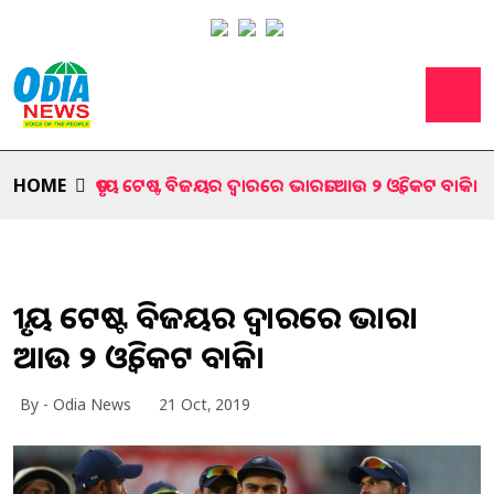
HOME
ତୃତୀୟ ଟେଷ୍ଟ ବିଜୟର ଦ୍ବାରରେ ଭାରତ। ଆଉ ୨ ଓ୍ବିକେଟ ବାକି।
ତୃତୀୟ ଟେଷ୍ଟ ବିଜୟର ଦ୍ବାରରେ ଭାରତ।
ଆଉ ୨ ଓ୍ବିକେଟ ବାକି।
By - Odia News
21 Oct, 2019