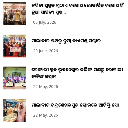
କବିତା ପୁସ୍ତକ ମୁଠାଏ ଅବସୋସ ଲୋକାର୍ପିତ ଅବସୋସ ହିଁ
ନୂଆ ସାହିତ୍ୟ ସୃଷ...
06 July, 2026
ମାଲାବାର ପକ୍ଷରୁ ନୁଓ୍ବା ଡାଏମଣ୍ଡ ସମ୍ଭାର
20 June, 2026
ରୋଟାରୀ କ୍ଲବ ଭୁବନେଶ୍ୱର କଳିଙ୍ଗ ପକ୍ଷରୁ ରୋଟାରୀ
କଳିଙ୍ଗ ସମ୍ମାନ
22 May, 2026
ମାଲାବାର ଚନ୍ଦ୍ରଶେଖରପୁର ଷ୍ଟୋରରେ ଆର୍ଟିଷ୍ଟ୍ରି ସୋ
22 May, 2026