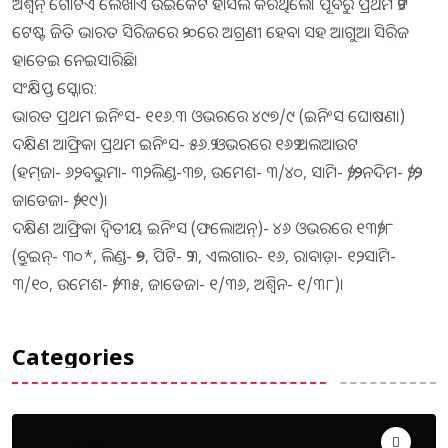
ଅଶ୍ୱିନ୍‌ ଗୋଟିଏ ଲେଖାଏ ଉଇକେଟ ହାସଲ କରିଥିଲେ। ପୂର୍ବରୁ ପ୍ରଥମ ୨ଟି
ଟେଷ୍ଟ ଜିତି ଭାରତ ସିରିଜରେ ୨-୦ରେ ଅଗ୍ରଣୀ ହେବା ସହ ଆଗୁଆ ସିରିଜ
ହାତେଇ ନେଇସାରିଛି।
ସଂକ୍ଷିପ୍ତ ସ୍କୋର:
ଭାରତ ପ୍ରଥମ ଇନିଂସ- ୧୧୬.୩ ଓଭରରେ ୪୯୭/୯ (ଇନିଂସ ଘୋଷଣା)
ଦକ୍ଷିଣ ଆଫ୍ରିକା ପ୍ରଥମ ଇନିଂସ- ୫୬.୨ ଓଭରରେ ୧୬୨ ଅଲଆଉଟ
(ହମ୍‌ଜା- ୬୨, ବଭୁମା- ୩୨, ଲିଣ୍ଡ-୩୭, ଉମେଶ- ୩/୪୦, ସାମି- ୨/୨୨, ନଦିମ- ୨/୨୨,
ଜାଡେଜା- ୨/୧୯)।
ଦକ୍ଷିଣ ଆଫ୍ରିକା ଦ୍ୱିତୀୟ ଇନିଂସ (ଫଲୋଅନ୍‌)- ୪୬ ଓଭରରେ ୧୩୨/୮
(ବ୍ରୁଇନ୍‌- ୩୦*, ଲିଣ୍ଡ- ୨୭, ପିଟି- ୨୩, ଏଲଗାର- ୧୬, ରାବାଡ଼ା- ୧୨, ସାମି-
୩/୧୦, ଉମେଶ- ୨/୩୫, ଜାଡେଜା- ୧/୩୬, ଅଶ୍ୱିନ- ୧/୩୮)।
Categories
Uncategorized