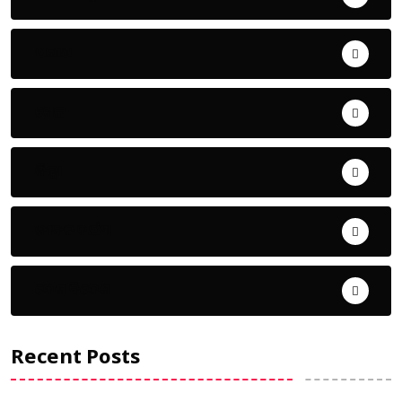
ଅପରାଧ
ଖେଳ
ଜିଲ୍ଲା
ଜୀବନ ଚର୍ଯ୍ୟା
ଦେଶ ବିଦେଶ
Recent Posts