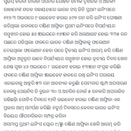
ସୁଇପ୍‌ କରିବ। ତାରକା ଓପନର ରୋହିତ ଶର୍ମାଙ୍କ ଦ୍ୱିଶତକ ଓ ଅଜିଙ୍କ୍ୟ
ରାହାନେଙ୍କ ଶତକ ସହାୟତାରେ ଭାରତ ଟସ୍‌ ଜିତି ପ୍ରଥମ ଇନିଂସରେ
୧୧୬.୩ ଓଭରରେ ୯ ଉଇକେଟ ହରାଇ ୪୯୭ ରନ କରି ଇନିଂସ ଘୋଷଣା
କରିଥିଲା। ଜବାବରେ ଦକ୍ଷିଣ ଆଫ୍ରିକା ପ୍ରଥମ ଇନିଂସରେ ବିପର୍ଯ୍ୟୟର
ସମ୍ମୁଖୀନ ହୋଇ ୫୬.୨ ଓଭରରେ ୧୬୨ ରନ କରି ଅଲଆଉଟ ହୋଇ ୩୩୫ ରନ
ପଛରେ ପଡିଥିଲା। ଫଳରେ ଭାରତ ଦକ୍ଷିଣ ଆଫ୍ରିକାକୁ ଫଲୋଅନ
ଦେଇଥିଲା। ଫଲୋଅନ ହେବା ପରେ ଦ୍ୱିତୀୟ ଇନିଂସ ଆରମ୍ଭ କରି ଦକ୍ଷିଣ
ଆଫ୍ରିକା ଅନୁରୂପ ଭାବେ ବିପର୍ଯ୍ୟୟର ସମ୍ମୁଖୀନ ହୋଇ ତୃତୀୟ ଦିବସ ଖେଳ
ଶେଷ ସୁଦ୍ଧା ୪୬ ଓଭରରେ ୮ ଉଇକେଟ ହରାଇ ୧୩୨ ରନ ସଂଗ୍ରହ କରିଛି।
ଫଳରେ ଦକ୍ଷିଣ ଆଫ୍ରିକା ୨ ଉଇକେଟ ହାତରେ ରଖି ଇନିଂସ ପରାଜୟ
ଏଡାଇବାକୁ ଆହୁରି ୨୦୩ ରନ ଆବଶ୍ୟକ କରୁଛି। ସୋମବାର ଷ୍ଟମ୍ପ ଅପସାରଣ
ବେଳକୁ ଥେଉନିସ ଡି ବ୍ରୁଇନ ୩୦ ଓ ଅନରିଚ ନୋର୍ଜ ୫ ରନକରି ଅପରାଜିତ
ରହିଛନ୍ତି। ଗୋଟିଏ ଦିନରେ ୧୬ଟି ଉଇକେଟ ହରାଇ ଦକ୍ଷିଣ ଆଫ୍ରିକା ଏକ
ପ୍ରକାର ଆତ୍ମ ସମର୍ପଣ କରିଛି। ଚତୁର୍ଥ ଦିବସରେ କେବଳ ଭାରତ ଇନିଂସ
ବିଜୟର ଔପଚାରିକତା ସମ୍ପନ୍ନ କରିବ।
ଅସମାପ୍ତ ପ୍ରଥମ ଇନିଂସ ସ୍କୋର ୯/୨ରୁ ଦକ୍ଷିଣ ଆଫ୍ରିକା ଖେଳି ଆରମ୍ଭ କରି