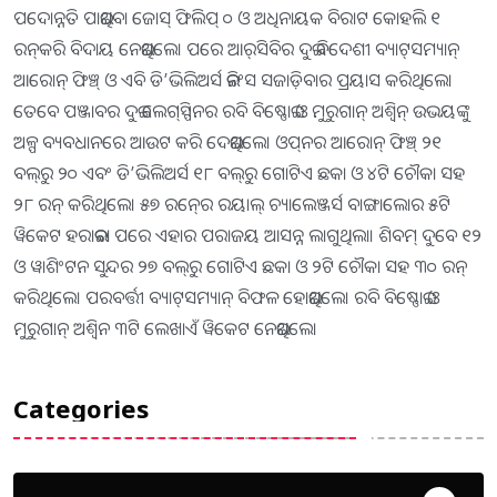
ପଦୋନ୍ନତି ପାଇଥିବା ଜୋସ୍‍ ଫିଲିପ୍‍ ୦ ଓ ଅଧିନାୟକ ବିରାଟ କୋହଲି ୧
ରନ୍‍କରି ବିଦାୟ ନେଇଥିଲେ। ପରେ ଆର୍‍ସିବିର ଦୁଇ ବିଦେଶୀ ବ୍ୟାଟ୍‍ସମ୍ୟାନ୍‍
ଆରୋନ୍‍ ଫିଞ୍ଚ୍‍ ଓ ଏବି ଡି’ଭିଲିଅର୍ସ ଇନିଂସ ସଜାଡ଼ିବାର ପ୍ରୟାସ କରିଥିଲେ।
ତେବେ ପଞ୍ଜାବର ଦୁଇ ଲେଗ୍‍ସ୍ପିନର ରବି ବିଷ୍ଣୋଇ ଓ ମୁରୁଗାନ୍‍ ଅଶ୍ୱିନ୍‍ ଉଭୟଙ୍କୁ
ଅଳ୍ପ ବ୍ୟବଧାନରେ ଆଉଟ କରି ଦେଇଥିଲେ। ଓପ୍‍ନର ଆରୋନ୍‍ ଫିଞ୍ଚ୍‍ ୨୧
ବଲ୍‍ରୁ ୨୦ ଏବଂ ଡି’ଭିଲିଅର୍ସ ୧୮ ବଲ୍‍ରୁ ଗୋଟିଏ ଛକା ଓ ୪ଟି ଚୌକା ସହ
୨୮ ରନ୍‍ କରିଥିଲେ। ୫୭ ରନ୍‍ରେ ରୟାଲ୍‍ ଚ୍ୟାଲେଞ୍ଜର୍ସ ବାଙ୍ଗାଲୋର ୫ଟି
ୱିକେଟ ହରାଇବା ପରେ ଏହାର ପରାଜୟ ଆସନ୍ନ ଲାଗୁଥିଲା। ଶିବମ୍‍ ଦୁବେ ୧୨
ଓ ୱାଶିଂଟନ ସୁନ୍ଦର ୨୭ ବଲ୍‍ରୁ ଗୋଟିଏ ଛକା ଓ ୨ଟି ଚୌକା ସହ ୩୦ ରନ୍‍
କରିଥିଲେ। ପରବର୍ତ୍ତୀ ବ୍ୟାଟ୍‍ସମ୍ୟାନ୍‍ ବିଫଳ ହୋଇଥିଲେ। ରବି ବିଷ୍ଣୋଇ ଓ
ମୁରୁଗାନ୍‍ ଅଶ୍ୱିନ ୩ଟି ଲେଖାଏଁ ୱିକେଟ ନେଇଥିଲେ।
Categories