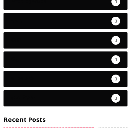
Uncategorized
ଅପରାଧ
ଖେଳ
ଜିଲ୍ଲା
ଜୀବନ ଚର୍ଯ୍ୟା
ଦେଶ ବିଦେଶ
Recent Posts