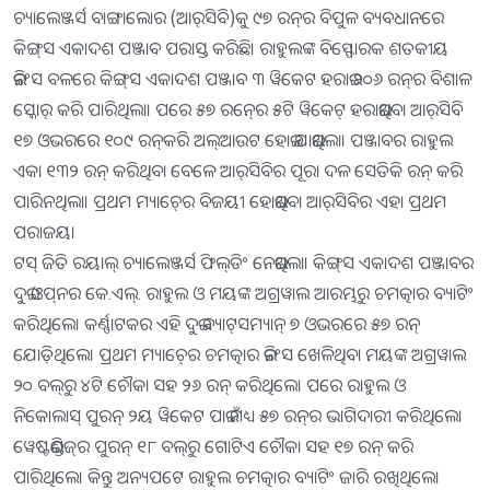
ଚ୍ୟାଲେଞ୍ଜର୍ସ ବାଙ୍ଗାଲୋର (ଆର୍‍ସିବି)କୁ ୯୭ ରନ୍‍ର ବିପୁଳ ବ୍ୟବଧାନରେ
କିଙ୍ଗ୍‍ସ ଏକାଦଶ ପଞ୍ଜାବ ପରାସ୍ତ କରିଛି। ରାହୁଲଙ୍କ ବିସ୍ଫୋରକ ଶତକୀୟ
ଇନିଂସ ବଳରେ କିଙ୍ଗ୍‍ସ ଏକାଦଶ ପଞ୍ଜାବ ୩ ୱିକେଟ ହରାଇ ୨୦୬ ରନ୍‍ର ବିଶାଳ
ସ୍କୋର୍‍ କରି ପାରିଥିଲା। ପରେ ୫୭ ରନ୍‍ରେ ୫ଟି ୱିକେଟ୍‍ ହରାଇଥିବା ଆର୍‍ସିବି
୧୭ ଓଭରରେ ୧୦୯ ରନ୍‍କରି ଅଲ୍‍ଆଉଟ ହୋଇ ଯାଇଥିଲା। ପଞ୍ଜାବର ରାହୁଲ
ଏକା ୧୩୨ ରନ୍‍ କରିଥିବା ବେଳେ ଆର୍‍ସିବିର ପୂରା ଦଳ ସେତିକି ରନ୍‍ କରି
ପାରିନଥିଲା। ପ୍ରଥମ ମ୍ୟାଚ୍‍ରେ ବିଜୟୀ ହୋଇଥିବା ଆର୍‍ସିବିର ଏହା ପ୍ରଥମ
ପରାଜୟ।
ଟସ୍‍ ଜିତି ରୟାଲ୍‍ ଚ୍ୟାଲେଞ୍ଜର୍ସ ଫିଲ୍‍ଡିଂ ନେଇଥିଲା। କିଙ୍ଗ୍‍ସ ଏକାଦଶ ପଞ୍ଜାବର
ଦୁଇ ଓପ୍‍ନର କେ.ଏଲ୍‍. ରାହୁଲ ଓ ମୟଙ୍କ ଅଗ୍ରୱାଲ ଆରମ୍ଭରୁ ଚମତ୍କାର ବ୍ୟାଟିଂ
କରିଥିଲେ। କର୍ଣ୍ଣାଟକର ଏହି ଦୁଇ ବ୍ୟାଟ୍‍ସମ୍ୟାନ୍‍ ୭ ଓଭରରେ ୫୭ ରନ୍‍
ଯୋଡ଼ିଥିଲେ। ପ୍ରଥମ ମ୍ୟାଚ୍‍ରେ ଚମତ୍କାର ଇନିଂସ ଖେଳିଥିବା ମୟଙ୍କ ଅଗ୍ରୱାଲ
୨୦ ବଲ୍‍ରୁ ୪ଟି ଚୌକା ସହ ୨୬ ରନ୍‍ କରିଥିଲେ। ପରେ ରାହୁଲ ଓ
ନିକୋଲାସ୍‍ ପୁରନ୍‍ ୨ୟ ୱିକେଟ ପାଇଁ ମଧ୍ୟ ୫୭ ରନ୍‍ର ଭାଗିଦାରୀ କରିଥିଲେ।
ୱେଷ୍ଟଇଣ୍ଡିଜ୍‍ର ପୁରନ୍‍ ୧୮ ବଲ୍‍ରୁ ଗୋଟିଏ ଚୌକା ସହ ୧୭ ରନ୍‍ କରି
ପାରିଥିଲେ। କିନ୍ତୁ ଅନ୍ୟପଟେ ରାହୁଲ ଚମତ୍କାର ବ୍ୟାଟିଂ ଜାରି ରଖିଥିଲେ।