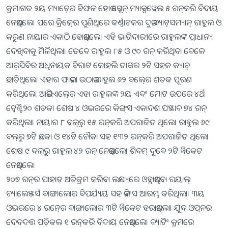
କ୍ରମାଗତ ୨ୟ ମ୍ୟାଚ୍‍ରେ ବିଫଳ ହୋଇ ଗ୍ଲେନ୍‍ ମ୍ୟାକ୍ସୱେଲ ୫ ରନ୍‍କରି ବିଦାୟ
ନେଇଥିଲେ। ପରେ କ୍ରିଜ୍‍ରେ ପୁଣିଥିରେ କର୍ଣ୍ଣାଟକର ଦୁଇ ବ୍ୟାଟ୍‍ସମ୍ୟାନ୍‍ ରାହୁଲ ଓ
କରୁଣ ନାୟାର ଏକାଠି ହୋଇଥିଲେ। ଏହି ଭାଗିଦାରୀରେ ରାହୁଲଙ୍କ ପ୍ରାଧାନ୍ୟ
ଦେଖିବାକୁ ମିଳିଥିଲା। ତେବେ ରାହୁଲ ୮୫ ଓ ୯୦ ରନ୍‍ କରିଥିବା ବେଳେ
ଆର୍‍ସିବିର ଅଧିନାୟକ ବିରାଟ କୋହଲି ତାଙ୍କର ୨ଟି ସହଜ କ୍ୟାଚ୍‍
ଛାଡ଼ିଥିଲେ। ଏହାର ଫାଇଦା ଉଠାଇ ରାହୁଲ ୬୨ ବଲ୍‍ରେ ଶତକ ପୂରଣ
କରିଥିଲେ। ଆଇପିଏଲ୍‍ରେ ଏହା ରାହୁଲଙ୍କ ୨ୟ ଏବଂ ମୋଟ ଉପରେ ୪ର୍ଥ
ଟ୍ୱେଣ୍ଟି୨୦ ଶତକ। ଶେଷ ୪ ଓଭରରେ କିଙ୍ଗ୍‍ସ ଏକାଦଶ ପଞ୍ଜାବ ୭୪ ରନ୍‍
କରିଥିଲା। ନାୟାର ୮ ବଲ୍‍ରୁ ୧୫ ରନ୍‍କରି ଅପରାଜିତ ଥିଲେ। ରାହୁଲ ୬୯
ବଲ୍‍ରୁ ୭ଟି ଛକା ଓ ୧୪ଟି ଚୌକା ସହ ୧୩୨ ରନ୍‍କରି ଅପରାଜିତ ଥିଲେ।
ଶେଷ ୯ ବଲ୍‍ରୁ ରାହୁଲ ୪୨ ରନ୍‍ ନେଇଥିଲେ। ଶିବମ୍‍ ଦୁବେ ୨ଟି ୱିକେଟ
ନେଇଥିଲେ।
୨୦୭ ରନ୍‍ର ପାହାଡ଼ ଅତିକ୍ରମ କରିବା ଲକ୍ଷ୍ୟରେ ଓହ୍ଲାଇଥିବା ରୟାଲ୍‍
ଚ୍ୟାଲେଞ୍ଜର୍ସ ବାଙ୍ଗାଲୋର ବିପର୍ଯ୍ୟୟ ସହ ଇନିଂସ ଆରମ୍ଭ କରିଥିଲା। ୩ୟ
ଓଭରରେ ୪ ରନ୍‍ରେ ବାଙ୍ଗାଲୋର ୩ଟି ୱିକେଟ ହରାଇଥିଲା। ଯୁବ ଓପ୍‍ନର
ଦେବଦତ୍ତ ପଡ଼ିକଲ ୧ ରନ୍‍କରି ବିଦାୟ ନେଇଥିଲେ। ବ୍ୟାଟିଂ କ୍ରମରେ