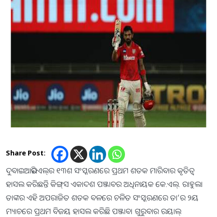
Share Post:
ଦୁବାଇ : ଆଇପିଏଲ୍‍ର ୧୩ଶ ସଂସ୍କରଣରେ ପ୍ରଥମ ଶତକ ମାରିବାର କୃତିତ୍ୱ
ହାସଲ କରିଛନ୍ତି କିଙ୍ଗ୍‍ସ ଏକାଦଶ ପଞ୍ଜାବର ଅଧିନାୟକ କେ.ଏଲ୍‍. ରାହୁଲ।
ତାଙ୍କର ଏହି ଅପରାଜିତ ଶତକ ବଳରେ ଚଳିତ ସଂସ୍କରଣରେ ତା’ର ୨ୟ
ମ୍ୟାଚରେ ପ୍ରଥମ ବିଜୟ ହାସଲ କରିଛି ପଞ୍ଜାବ। ଗୁରୁବାର ରୟାଲ୍‍