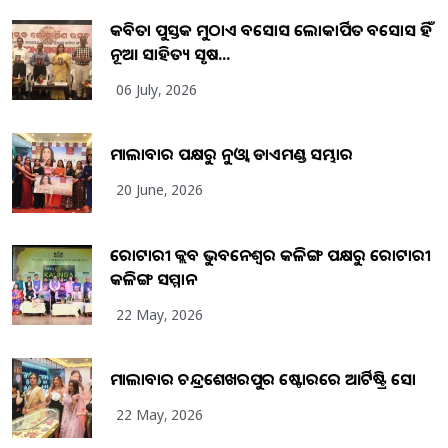
କବିତା ପୁସ୍ତକ ମୁଠାଏ ଅବସୋସ ଲୋକାର୍ପିତ ଅବସୋସ ହିଁ
ନୂଆ ସାହିତ୍ୟ ସୃଷ...
06 July, 2026
ମାଲାବାର ପକ୍ଷରୁ ନୁଓ୍ବା ଡାଏମଣ୍ଡ ସମ୍ଭାର
20 June, 2026
ରୋଟାରୀ କ୍ଲବ ଭୁବନେଶ୍ୱର କଳିଙ୍ଗ ପକ୍ଷରୁ ରୋଟାରୀ
କଳିଙ୍ଗ ସମ୍ମାନ
22 May, 2026
ମାଲାବାର ଚନ୍ଦ୍ରଶେଖରପୁର ଷ୍ଟୋରରେ ଆର୍ଟିଷ୍ଟ୍ରି ସୋ
22 May, 2026