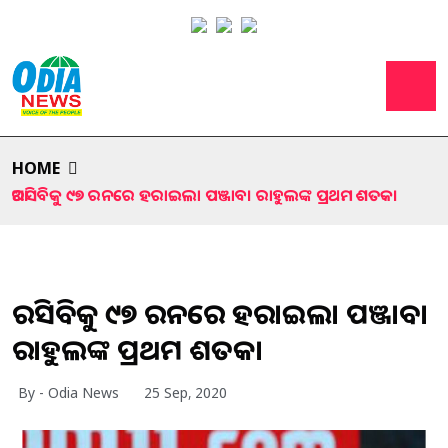
HOME
ଆରସିବିକୁ ୯୭ ରନରେ ହରାଇଲା ପଞ୍ଜାବ। ରାହୁଲଙ୍କ ପ୍ରଥମ ଶତକ।
ଆରସିବିକୁ ୯୭ ରନରେ ହରାଇଲା ପଞ୍ଜାବ।
ରାହୁଲଙ୍କ ପ୍ରଥମ ଶତକ।
By - Odia News
25 Sep, 2020