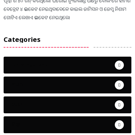
ପୃଥ୍ବୀ ଶ ୪୦ ରନ୍‌ କରିଥିଲେ। ଘରୋଇ ନ୍ୟୁଜିଲାଣ୍ଡ ପକ୍ଷରୁ ବୋଲିଂରେ ହାମିଶ
ବେନ୍ନେଟ ୪ ଉଇକେଟ ନେଇଥିବାବେଳେ କାଇଲ ଜାମିସନ ଓ ଜେମ୍ସ ନିଶାମ
ଗୋଟିଏ ଲେଖାଏ ଉଇକେଟ ନେଇଥିଲେ।
Categories
Uncategorized
ଅପରାଧ
ଖେଳ
ଜିଲ୍ଲା