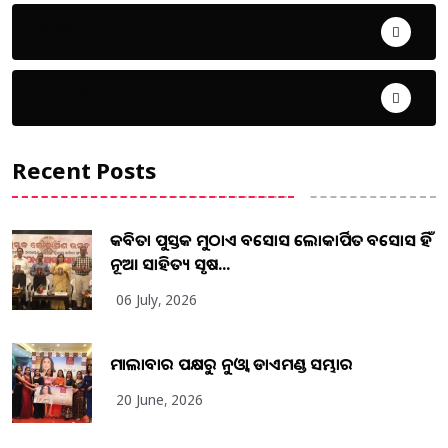
ଜୀବନ ଚର୍ଯ୍ୟା
ଦେଶ ବିଦେଶ
Recent Posts
କବିତା ପୁସ୍ତକ ମୁଠାଏ ଅବସୋସ ଲୋକାର୍ପିତ ଅବସୋସ ହିଁ
ନୂଆ ସାହିତ୍ୟ ସୃଷ...
06 July, 2026
ମାଲାବାର ପକ୍ଷରୁ ନୁଓ୍ବା ଡାଏମଣ୍ଡ ସମ୍ଭାର
20 June, 2026