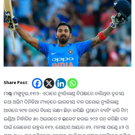
Share Post:
ମାଉଣ୍ଟ ମଙ୍ଗୁନୁଇ,୧୧।୨- ଏଠାରେ ନ୍ୟୁଜିଲାଣ୍ଡ ବିପକ୍ଷରେ ଚାଲିଥିବା ତୃତୀୟ
ତଥା ଅନ୍ତିମ ଦିନିକିଆ ମ୍ୟାଚ୍‌ରେ ଭାରତୀୟ ଦଳ ଘରୋଇ ନ୍ୟୁଜିଲାଣ୍ଡ
ଆଗରେ ୨୯୭ ରନ୍‌ର ବିଜୟ ଲକ୍ଷ୍ୟ ଛିଡ଼ା କରିଛି। ପ୍ରଥମେ ବ୍ୟାଟିଂ କରି ଟିମ୍‌
ଇଣ୍ଡିଆ ନିର୍ଦ୍ଧାରିତ ୫୦ ଓଭରରେ ୭ ଉଇକେଟ ହରାଇ ୨୯୬ ରନ୍‌ କରିଛି। ଦଳ
ପାଇଁ ଲୋକେଶ ରାହୁଲ ୧୧୨, ଶେୟାସ ଆୟାର ୬୨, ମନୀଷ ପାଣ୍ଡେ ୪୨ ଓ