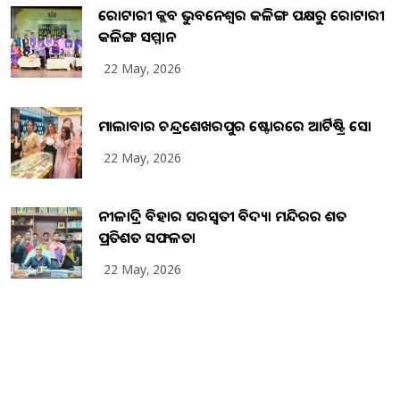
ରୋଟାରୀ କ୍ଲବ ଭୁବନେଶ୍ୱର କଳିଙ୍ଗ ପକ୍ଷରୁ ରୋଟାରୀ
କଳିଙ୍ଗ ସମ୍ମାନ
22 May, 2026
ମାଲାବାର ଚନ୍ଦ୍ରଶେଖରପୁର ଷ୍ଟୋରରେ ଆର୍ଟିଷ୍ଟ୍ରି ସୋ
22 May, 2026
ନୀଳାଦ୍ରି ବିହାର ସରସ୍ୱତୀ ବିଦ୍ୟା ମନ୍ଦିରର ଶତ
ପ୍ରତିଶତ ସଫଳତା
22 May, 2026
Copyright
2026
BrandingKaro.com
. All Rights Reserved.