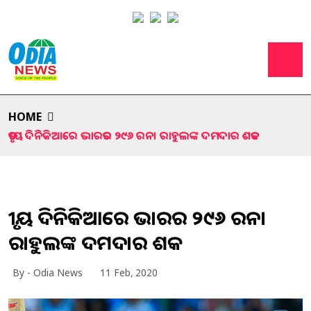
HOME
ତୃତୀୟ ଦିନିକିଆରେ ଭାରତର ୨୯୬ ରନ। ରାହୁଲଙ୍କ ଦମଦାର ଶତକ
ତୃତୀୟ ଦିନିକିଆରେ ଭାରତର ୨୯୬ ରନ।
ରାହୁଲଙ୍କ ଦମଦାର ଶତକ
By - Odia News
11 Feb, 2020