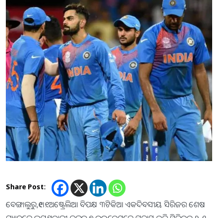
Share Post:
ବେଙ୍ଗାଲୁରୁ,୧୯।୧: ଅଷ୍ଟ୍ରେଲିଆ ବିପକ୍ଷ ୩ଟିକିଆ ଏକଦିବସୀୟ ସିରିଜର ଶେଷ