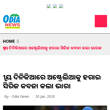
HOME
ତୃତୀୟ ଦିନିକିଆରେ ଅଷ୍ଟ୍ରେଲିଆକୁ ହରାଇ ସିରିଜ କବଜା କଲା ଭାରତ।
ତୃତୀୟ ଦିନିକିଆରେ ଅଷ୍ଟ୍ରେଲିଆକୁ ହରାଇ
ସିରିଜ କବଜା କଲା ଭାରତ।
By - Odia News
20 Jan, 2020