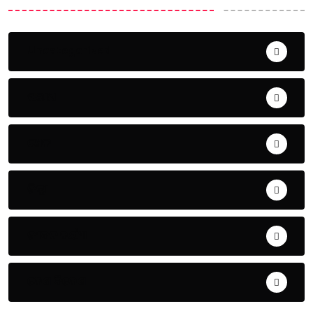
Uncategorized
ଅପରାଧ
ଖେଳ
ଜିଲ୍ଲା
ଜୀବନ ଚର୍ଯ୍ୟା
ଦେଶ ବିଦେଶ