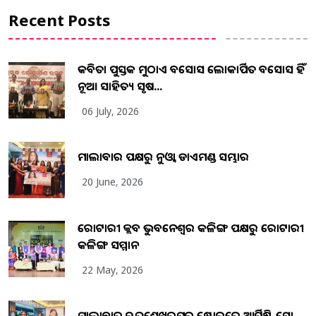
Recent Posts
କବିତା ପୁସ୍ତକ ମୁଠାଏ ଅବସୋସ ଲୋକାର୍ପିତ ଅବସୋସ ହିଁ
ନୂଆ ସାହିତ୍ୟ ସୃଷ...
06 July, 2026
ମାଲାବାର ପକ୍ଷରୁ ନୁଓ୍ବା ଡାଏମଣ୍ଡ ସମ୍ଭାର
20 June, 2026
ରୋଟାରୀ କ୍ଲବ ଭୁବନେଶ୍ୱର କଳିଙ୍ଗ ପକ୍ଷରୁ ରୋଟାରୀ
କଳିଙ୍ଗ ସମ୍ମାନ
22 May, 2026
ମାଲାବାର ଚନ୍ଦ୍ରଶେଖରପୁର ଷ୍ଟୋରରେ ଆର୍ଟିଷ୍ଟ୍ରି ସୋ