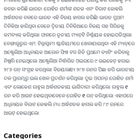
ମ୍ୟାଚରେ ଭ୍ରମଣକାରୀ ଦଳକୁ ୭ ଉଇକେଟରେ ପରାସ୍ତ କରି ସିରିଜକୁ ୨-୧
କବଜା କରିଛି ଭାରତ। ରୋହିତ ଶର୍ମାଙ୍କ ଶତକ ଏବଂ ବିରାଟ କୋହଲି
ଅର୍ଦ୍ଧଶତକ ବଳରେ ଭାରତ ଏହି ବିଜୟ ହାସଲ କରିଛି। ଭାରତ ପ୍ରଥମ
ଦିନିକିଆ ହାରିଥିବା ବେଳେ ଦ୍ୱିତୀୟ ଦିନିକିଆରେ ବିଜୟ ସହ ସିରିଜକୁ
କମବ୍ୟାକ୍‌ କରିଥିଲା। ଫଳରେ ତୃତୀୟ ମ୍ୟାଚ୍‌ଟି ନିର୍ଣ୍ଣାୟକ ହୋଇପଡିଥିଲା।
ବେଙ୍ଗାଲୁରୁର ଏମ. ଚିନ୍ନାସ୍ବାମୀ ଷ୍ଟାଡିୟମରେ ଖେଳାଯାଉଥିବା ଏହି ମ୍ୟାଚ୍‌ରେ
ଅଷ୍ଟ୍ରେଲିଆ ଅଧିନାୟକ ଆରୋନ ଫିଞ୍ଚ ଟସ ଜିତି ପ୍ରଥମେ ବ୍ୟାଟିଂ କରିବାକୁ
ନିଷ୍ପତ୍ତି ନେଇଥିଲେ। ଅଷ୍ଟ୍ରେଲିଆ ନିର୍ଦ୍ଧାରିତ ଓଭରରେ ୯ ଉଇକେଟ୍‌ ହରାଇ
୨୮୬ ରନ୍‌ ସଂଗ୍ରହ କରଥିଲା। ବିଜୟଲକ୍ଷ୍ୟ ୨୮୭ ରନ୍‌ର ପିଛା କରି ଭାରତୀୟ
ଦଳ ପ୍ରାରମ୍ଭରୁ ଭଲ ଖେଳ ପ୍ରଦର୍ଶନ କରିଥିଲା। ଦୁଇ ଓପନର୍‌ ରୋହିତ ଶର୍ମା
ଏବଂ ଲୋକେଶ ରାହୁଲ ଅର୍ଦ୍ଧଶତକୀୟ ଭାଗିଦାରୀ କରିଥିଲେ। ରାହୁଲ ୧୯
ରନ କରି ଆଉଟ ହୋଇଥିବାବେଳେ ରୋହିତ ୧୧୯ ରନ୍‌ କରିଥିଲେ। ଏହାପରେ
ଅଧିନାୟକ ବିରାଟ କୋହଲି ମଧ୍ୟ ଅର୍ଦ୍ଧଶତକ ହାସଲ କରି ୮୯ ରନରେ
ଆଉଟ୍‌ ହୋଇଥିଲେ।
Categories