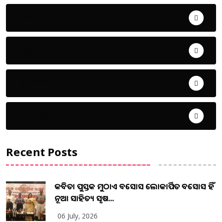
ଖେଳ
ଜିଲ୍ଲା
ଜୀବନ ଚର୍ଯ୍ୟା
ଦେଶ ବିଦେଶ
Recent Posts
କବିତା ପୁସ୍ତକ ମୁଠାଏ ଅବସୋସ ଲୋକାର୍ପିତ ଅବସୋସ ହିଁ
ନୂଆ ସାହିତ୍ୟ ସୃଷ...
06 July, 2026