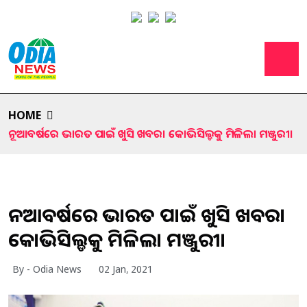
HOME
ନୂଆବର୍ଷରେ ଭାରତ ପାଇଁ ଖୁସି ଖବର। କୋଭିସିଲ୍ଡକୁ ମିଳିଲା ମଞ୍ଜୁରୀ।
ନୂଆବର୍ଷରେ ଭାରତ ପାଇଁ ଖୁସି ଖବର।
କୋଭିସିଲ୍ଡକୁ ମିଳିଲା ମଞ୍ଜୁରୀ।
By - Odia News
02 Jan, 2021