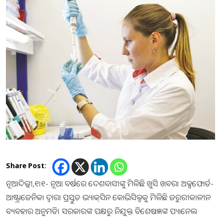
Share Post:
ନୂଆଦିଲ୍ଲୀ,୧।୧- ନୂଆ ବର୍ଷରେ ଦେଶବାସୀଙ୍କୁ ମିଳିଛି ଖୁସି ଖବର। ଅକ୍ସଫୋର୍ଡ-
ଆଷ୍ଟ୍ରାଜେନିକା ଦ୍ବାରା ପ୍ରସ୍ତୁତ ଭ୍ୟାକ୍‌ସିନ କୋଭିସିଲ୍ଡକୁ ମିଳିଛି ଜରୁରୀକାଳୀନ
ବ୍ୟବହାର ଅନୁମତି। ସରକାରଙ୍କ ପକ୍ଷରୁ ନିଯୁକ୍ତ ବିଶେଷଜ୍ଞଙ୍କ ପ୍ୟାନେଲ