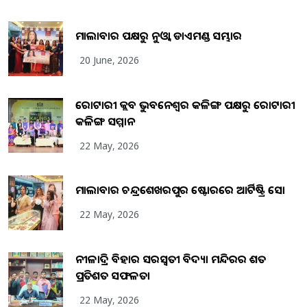
ମାଲାବାର ପକ୍ଷରୁ ନୁଓ୍ବା ଡାଏମଣ୍ଡ ସମ୍ଭାର
20 June, 2026
ରୋଟାରୀ କ୍ଲବ ଭୁବନେଶ୍ୱର କଳିଙ୍ଗ ପକ୍ଷରୁ ରୋଟାରୀ
କଳିଙ୍ଗ ସମ୍ମାନ
22 May, 2026
ମାଲାବାର ଚନ୍ଦ୍ରଶେଖରପୁର ଷ୍ଟୋରରେ ଆର୍ଟିଷ୍ଟ୍ରି ସୋ
22 May, 2026
ନୀଳାଦ୍ରି ବିହାର ସରସ୍ୱତୀ ବିଦ୍ୟା ମନ୍ଦିରର ଶତ
ପ୍ରତିଶତ ସଫଳତା
22 May, 2026