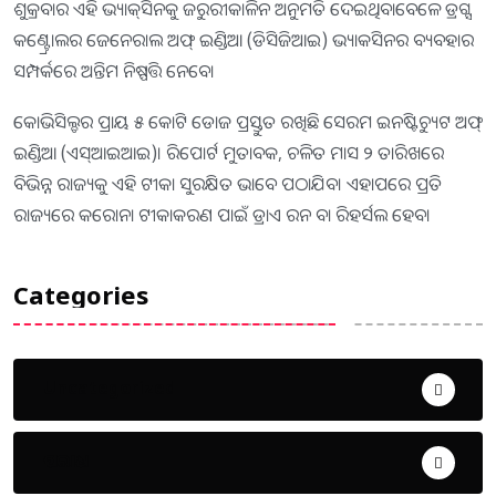
ଶୁକ୍ରବାର ଏହି ଭ୍ୟାକ୍‌ସିନକୁ ଜରୁରୀକାଳିନ ଅନୁମତି ଦେଇଥିବାବେଳେ ଡ୍ରଗ୍ସ
କଣ୍ଟ୍ରୋଲର ଜେନେରାଲ ଅଫ୍‌ ଇଣ୍ଡିଆ (ଡିସିଜିଆଇ) ଭ୍ୟାକସିନର ବ୍ୟବହାର
ସମ୍ପର୍କରେ ଅନ୍ତିମ ନିଷ୍ପତ୍ତି ନେବେ।
କୋଭିସିଲ୍ଡର ପ୍ରାୟ ୫ କୋଟି ଡୋଜ ପ୍ରସ୍ତୁତ ରଖିଛି ସେରମ ଇନଷ୍ଟିଚ୍ୟୁଟ ଅଫ୍‌
ଇଣ୍ଡିଆ (ଏସ୍‌ଆଇଆଇ)। ରିପୋର୍ଟ ମୁତାବକ, ଚଳିତ ମାସ ୨ ତାରିଖରେ
ବିଭିନ୍ନ ରାଜ୍ୟକୁ ଏହି ଟୀକା ସୁରକ୍ଷିତ ଭାବେ ପଠାଯିବ। ଏହାପରେ ପ୍ରତି
ରାଜ୍ୟରେ କରୋନା ଟୀକାକରଣ ପାଇଁ ଡ୍ରାଏ ରନ ବା ରିହର୍ସଲ ହେବ।
Categories
Uncategorized
ଅପରାଧ