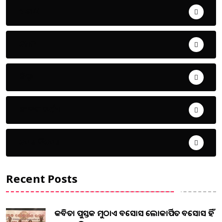
ଅପରାଧ
ଖେଳ
ଜିଲ୍ଲା
ଜୀବନ ଚର୍ଯ୍ୟା
ଦେଶ ବିଦେଶ
Recent Posts
କବିତା ପୁସ୍ତକ ମୁଠାଏ ଅବସୋସ ଲୋକାର୍ପିତ ଅବସୋସ ହିଁ