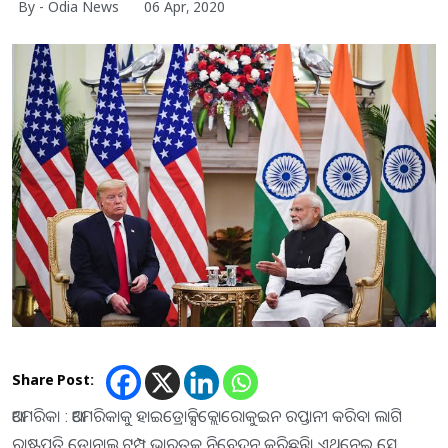
By - Odia News
06 Apr, 2020
Share Post:
ଆମେରିକା : ଆମେରିକାକୁ ହାଇଡ୍ରୋକ୍ସିକ୍ଲୋରୋକୁଇନ ରପ୍ତାନୀ କରିବା ଲାଗି
ରାଷ୍ଟ୍ରପତି ଡୋନାଲ୍ଡ ଟ୍ରମ୍ପ ଭାରତକୁ ନିବେଦନ କରିଛନ୍ତି। ଏଥିନେଇ ସେ