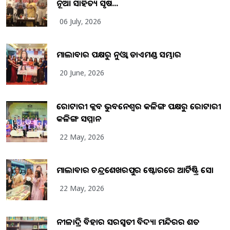
ନୂଆ ସାହିତ୍ୟ ସୃଷ...
06 July, 2026
ମାଲାବାର ପକ୍ଷରୁ ନୁଓ୍ବା ଡାଏମଣ୍ଡ ସମ୍ଭାର
20 June, 2026
ରୋଟାରୀ କ୍ଲବ ଭୁବନେଶ୍ୱର କଳିଙ୍ଗ ପକ୍ଷରୁ ରୋଟାରୀ
କଳିଙ୍ଗ ସମ୍ମାନ
22 May, 2026
ମାଲାବାର ଚନ୍ଦ୍ରଶେଖରପୁର ଷ୍ଟୋରରେ ଆର୍ଟିଷ୍ଟ୍ରି ସୋ
22 May, 2026
ନୀଳାଦ୍ରି ବିହାର ସରସ୍ୱତୀ ବିଦ୍ୟା ମନ୍ଦିରର ଶତ