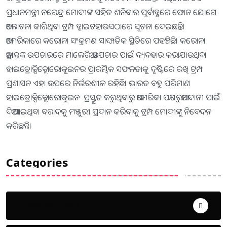
ପ୍ରଧାନମନ୍ତ୍ରୀ ନରେନ୍ଦ୍ର ମୋଦୀଙ୍କ ସହିତ ଶନିବାର ପୂର୍ବାହ୍ଣରେ ଫୋନ ଯୋଗେ
ଆଲୋଚନା କାରିଥିବା ଟ୍ରମ୍ପ ହ୍ବାଇଟହାଉସଠାରେ ସୂଚନା ଦେଇଛନ୍ତି।
ଆମେରିକାରେ କରୋନା ସଂକ୍ରମଣ ସାଙ୍ଘାତିକ ସ୍ଥିତିରେ ପହଞ୍ଚିଛି। କରୋନା
ଆକ୍ରାନ୍ତଙ୍କ ଉପଚାରରେ ମାଲେରିଆ ଉପଚାର ପାଇଁ ବ୍ୟବହାର କରାଯାଉଥିବା
ହାଇଡ୍ରୋକ୍ସିକ୍ଲୋରୋକୁଇନର ପ୍ରାରମ୍ଭିକ ସଫଳତାକୁ ଦୃଷ୍ଟିରେ ରଖି ଟ୍ରମ୍ପ
ପ୍ରଶାସନ ଏହା ଉପରେ ନିର୍ଭରଶୀଳ ରହିଛି। ଭାରତ ବହୁ ପରିମାଣ
ହାଇଡ୍ରୋକ୍ସିକ୍ଲୋରୋକୁଇନ ପ୍ରସ୍ତୁତ କରୁଥିବାରୁ ଆମେରିକା ପକ୍ଷରୁଆମଦାନୀ ପାଇଁ
ଦିଆଯାଇଥିବା ବରାଦକୁ ମଞ୍ଜୁରୀ ପ୍ରଦାନ କରିବାକୁ ଟ୍ରମ୍ପ ମୋଦୀଙ୍କୁ ନିବେଦନ
କରିଛନ୍ତି।
Categories
Uncategorized