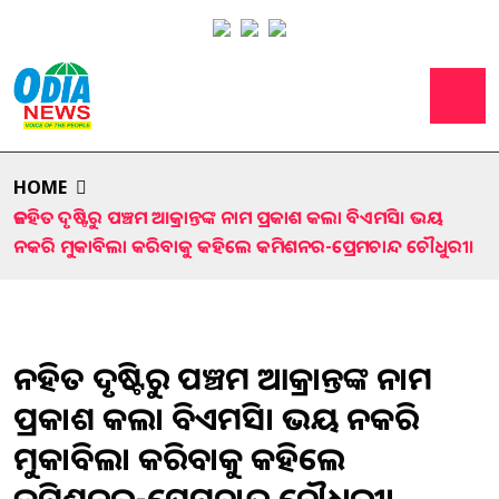
HOME
ଜନହିତ ଦୃଷ୍ଟିରୁ ପଞ୍ଚମ ଆକ୍ରାନ୍ତଙ୍କ ନାମ ପ୍ରକାଶ କଲା ବିଏମସି। ଭୟ
ନକରି ମୁକାବିଲା କରିବାକୁ କହିଲେ କମିଶନର-ପ୍ରେମଚାନ୍ଦ ଚୌଧୁରୀ।
ଜନହିତ ଦୃଷ୍ଟିରୁ ପଞ୍ଚମ ଆକ୍ରାନ୍ତଙ୍କ ନାମ
ପ୍ରକାଶ କଲା ବିଏମସି। ଭୟ ନକରି
ମୁକାବିଲା କରିବାକୁ କହିଲେ
କମିଶନର-ପ୍ରେମଚାନ୍ଦ ଚୌଧୁରୀ।