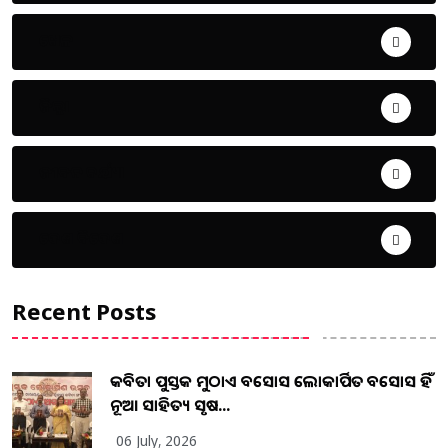
ଖେଳ
ଜିଲ୍ଲା
ଜୀବନ ଚର୍ଯ୍ୟା
ଦେଶ ବିଦେଶ
Recent Posts
କବିତା ପୁସ୍ତକ ମୁଠାଏ ଅବସୋସ ଲୋକାର୍ପିତ ଅବସୋସ ହିଁ
ନୂଆ ସାହିତ୍ୟ ସୃଷ...
06 July, 2026