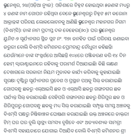
ଭୁବନେଶ୍ୱର, ୨ା୪(ଓଡ଼ିଆ ନ୍ୟୁଜ): ଓଡିଶାରେ ଚିହ୍ନଟ ହୋଇଥିବା ୫ଜଣଙ୍କ ମଧ୍ୟରୁ
୪ ଜଣଙ୍କ ନାମ ଗୋପନ ରହିଥିବା ବେଳେ ଭୁବନେଶ୍ୱରରୁ ଚିହ୍ନଟ ୫ମ କରୋନା
ଆକ୍ରାନ୍ତଙ୍କ ପରିଚୟ ଲୋକଲୋଚନକୁ ଆଣିଛି ଭୁବନେଶ୍ୱର ମହାନଗର ନିଗମ
(ବିଏମ୍‌ସି)। ତାଙ୍କ ନାମ ପ୍ରଦୀପ୍ତ ଦଳ ବେହେରା(୬୦)। ଘର ଭୁବନେଶ୍ୱର
ୟୁନିଟ-୭ ସୂର୍ଯ୍ୟନଗର ସ୍ଥିତ ପ୍ଲଟ ନଂ. ୩୭। ଜନହିତ ପାଇଁ ପରିଚୟ ଜଣାଇବା
ଜରୁରୀ ବୋଲି ବିଏମ୍‌ସି କମିଶନର ପ୍ରେମଚାନ୍ଦ୍ର ଚୌଧୁରୀ କହିଛନ୍ତି।
ଯେଉଁମାନେ ତାଙ୍କ ସଂସ୍ପର୍ଶରେ ଆସିଛନ୍ତି ୧୦୪ରେ ପଞ୍ଜିକରଣ କରି ୧୪ ଦିନ
ହୋମ୍‌ କ୍ୱାରାଣ୍ଟାଇନରେ ରହିବାକୁ ପରାମର୍ଶ ଦିଆଯାଇଛି। କିଛି ଲକ୍ଷଣ
ଦେଖାଗଲେ ସରକାରୀ ନିୟମ ମୁତାବକ କାର୍ଯ୍ୟ କରିବାକୁ କୁହାଯାଇଛି।
ସୁରକ୍ଷା ଦୃଷ୍ଟିରୁ ସୂର୍ଯ୍ୟନଗର ପ୍ରବେଶ ଓ ପ୍ରସ୍ଥାନ ପଥକୁ ସିଲ୍‌ କରାଯାଇଛି।
ଗୋପବନ୍ଧୁ ଛକରୁ ଏଲ୍‌ଆଇସି ଛକ ଓ ଏଲ୍‌ଆସି ଛକରୁ ଗଙ୍ଗନଗର ଛକ
ପର୍ଯ୍ୟନ୍ତ ସିଲ୍‌ କରାଯାଇଛି। ସେହିପରି ଗଙ୍ଗନଗର ଛକରୁ ଶିରିପୁର ଛକ ଓ
ଶିରିପୁରରୁ ଗୋପବନ୍ଧୁ ଛକକୁ ମଧ୍ୟ ସିଲ୍‌ କରାଯାଇଛି। ସମ୍ପୃକ୍ତ ସମସ୍ତ ଅଞ୍ଚଳକୁ
ବିଏମ୍‌ସି ପକ୍ଷରୁ ନିଷିଦ୍ଧାଞ୍ଚଳ ଘୋଷଣା କରାଯାଇଛି। ଉକ୍ତ ଅଞ୍ଚଳରେ ଡାକ୍ତରୀ
ଟିମ୍‌ ଘର ଘର ବୁଲି ସ୍ବାସ୍ଥ୍ୟ ସମସ୍ୟା ବୁଝିବେ ଏବଂ ଅତ୍ୟାବଶ୍ୟକ ସାମଗ୍ରୀ
ବିଏମସି ସହାୟତାରେ ଯୋଗାଇ ଦିଆଯିବ ବୋଲି ବିଏମ୍‌ସି କମିଶନର ଶ୍ରୀ