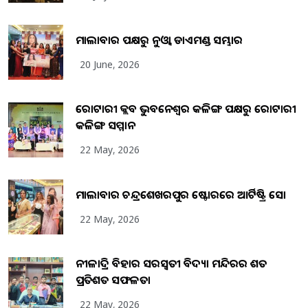
ମାଲାବାର ପକ୍ଷରୁ ନୁଓ୍ବା ଡାଏମଣ୍ଡ ସମ୍ଭାର
20 June, 2026
ରୋଟାରୀ କ୍ଲବ ଭୁବନେଶ୍ୱର କଳିଙ୍ଗ ପକ୍ଷରୁ ରୋଟାରୀ
କଳିଙ୍ଗ ସମ୍ମାନ
22 May, 2026
ମାଲାବାର ଚନ୍ଦ୍ରଶେଖରପୁର ଷ୍ଟୋରରେ ଆର୍ଟିଷ୍ଟ୍ରି ସୋ
22 May, 2026
ନୀଳାଦ୍ରି ବିହାର ସରସ୍ୱତୀ ବିଦ୍ୟା ମନ୍ଦିରର ଶତ
ପ୍ରତିଶତ ସଫଳତା
22 May, 2026