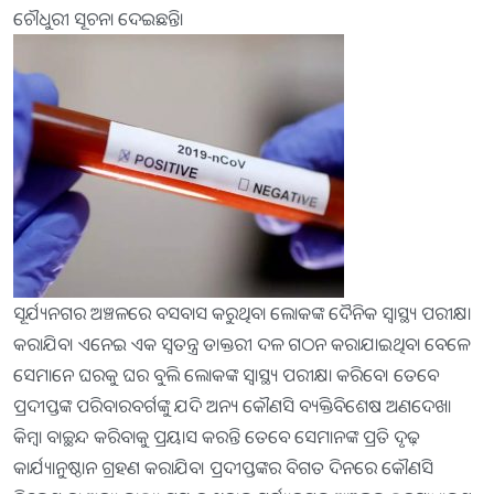
ଚୌଧୁରୀ ସୂଚନା ଦେଇଛନ୍ତି।
ସୂର୍ଯ୍ୟନଗର ଅଞ୍ଚଳରେ ବସବାସ କରୁଥିବା ଲୋକଙ୍କ ଦୈନିକ ସ୍ବାସ୍ଥ୍ୟ ପରୀକ୍ଷା
କରାଯିବ। ଏନେଇ ଏକ ସ୍ବତନ୍ତ୍ର ଡାକ୍ତରୀ ଦଳ ଗଠନ କରାଯାଇଥିବା ବେଳେ
ସେମାନେ ଘରକୁ ଘର ବୁଲି ଲୋକଙ୍କ ସ୍ବାସ୍ଥ୍ୟ ପରୀକ୍ଷା କରିବେ। ତେବେ
ପ୍ରଦୀପ୍ତଙ୍କ ପରିବାରବର୍ଗଙ୍କୁ ଯଦି ଅନ୍ୟ କୌଣସି ବ୍ୟକ୍ତିବିଶେଷ ଅଣଦେଖା
କିମ୍ବା ବାଚ୍ଛନ୍ଦ କରିବାକୁ ପ୍ରୟାସ କରନ୍ତି ତେବେ ସେମାନଙ୍କ ପ୍ରତି ଦୃଢ଼
କାର୍ଯ୍ୟାନୁଷ୍ଠାନ ଗ୍ରହଣ କରାଯିବ। ପ୍ରଦୀପ୍ତଙ୍କର ବିଗତ ଦିନରେ କୌଣସି