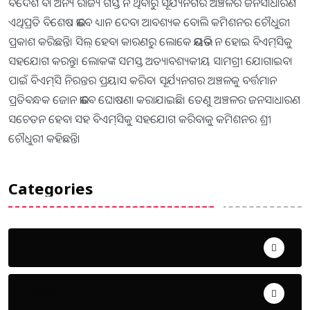
ବିଦେଶ ବା ଅନ୍ୟ ରାଜ୍ୟ ଗସ୍ତ ନ ଥିବାରୁ ସୂର୍ଯ୍ୟନଗର ଅଞ୍ଚଳର ଜନସାଧାରଣ
ଏଥିପ୍ରତି ବିଶେଷ ଭାବେ ଧ୍ୟାନ ଦେବା ଆବଶ୍ୟକ ବୋଲି କମିଶନର ଚୌଧୁରୀ
ପ୍ରକାଶ କରିଛନ୍ତି। ସିଲ୍‌ ହେବା କାରଣରୁ ଲୋକେ ଭୟଭିତ ନ ହୋଇ ବିଏମ୍‌ସିକୁ
ସହଯୋଗ କରନ୍ତୁ। ଲୋକଙ୍କ ସମସ୍ତ ଅତ୍ୟାବଶ୍ୟକୀୟ ସାମଗ୍ରୀ ଯୋଗାଇବା
ପାଇଁ ବିଏମ୍‌ସି ନିରନ୍ତର ପ୍ରୟାସ କରିବ। ସୂର୍ଯ୍ୟନଗର ଅଞ୍ଚଳକୁ ବର୍ତ୍ତମାନ
ପ୍ରତିବନ୍ଧକ ଜୋନ ଭାବେ ଘୋଷଣା କରାଯାଇଛି। ତେଣୁ ଅଞ୍ଚଳର ଜନସାଧାରଣ
ସଚେତନ ହେବା ସହ ବିଏମ୍‌ସିକୁ ସହଯୋଗ କରିବାକୁ କମିଶନର ଶ୍ରୀ
ଚୌଧୁରୀ କହିଛନ୍ତି।
Categories
Uncategorized
ଅପରାଧ