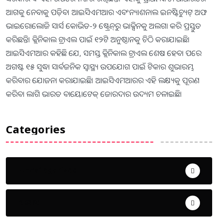
ଆଗକୁ ନେବାକୁ ପଡ଼ିବ। ଆଇସିଏମଆର ଏବଂନ୍ୟାଶନାଲ ଇନଷ୍ଟିଚ୍ୟୁଟ୍‌ ଅଫ
ଭାଇରୋଲୋଜି ସାର୍ସ କୋଭିଡ-୨ ଷ୍ଟ୍ରେନ୍‌ରୁ ଭାକ୍ସିନକୁ ଅଲଗା କରି ପ୍ରସ୍ତୁତ
କରିଛନ୍ତି। କ୍ଲିନିକାଲ ଟ୍ରାଏଲ ପାଇଁ ୧୨ଟି ଅନୁଷ୍ଠାନକୁ ଚିଠି କରାଯାଇଛି।
ଆଇସିଏମଆର କହିଛି ଯେ, ସମସ୍ତ କ୍ଲିନିକାଲ ଟ୍ରାଏଲ ଶେଷ ହେବା ପରେ
ଅଗଷ୍ଟ ୧୫ ସୁଦ୍ଧା ସାର୍ବଜନିକ ସ୍ବାସ୍ଥ୍ୟ ଉପଯୋଗ ପାଇଁ ଟିକାର ଶୁଭାରମ୍ଭ
କରିବାର ଯୋଜନା କରାଯାଇଛି। ଆଇସିଏମଆରର ଏହି ଲକ୍ଷ୍ୟକୁ ପୂରଣ
କରିବା ଲାଗି ଭାରତ ବାୟୋଟେକ୍‌ ଜୋରଦାର ଉଦ୍ୟମ ଚଳାଇଛି।
Categories
Uncategorized
ଅପରାଧ