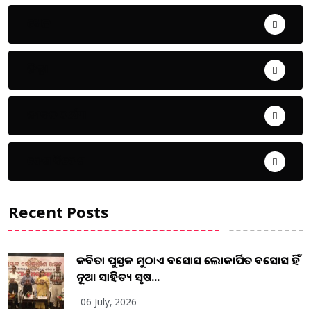
ଖେଳ
ଜିଲ୍ଲା
ଜୀବନ ଚର୍ଯ୍ୟା
ଦେଶ ବିଦେଶ
Recent Posts
କବିତା ପୁସ୍ତକ ମୁଠାଏ ଅବସୋସ ଲୋକାର୍ପିତ ଅବସୋସ ହିଁ
ନୂଆ ସାହିତ୍ୟ ସୃଷ...
06 July, 2026