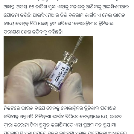
ଆସନ୍ତା ଅଗଷ୍ଟ ୧୫ ତାରିଖ ସୁଦ୍ଧା ଏହାକୁ ବଜାରକୁ ଆଣିବାକୁ ଆଇସିଏମଆର
ଯୋଜନା କରିଛି। ଆଇସିଏମଆର ଡିଜି ବଳରାମ ଭାର୍ଗବ ଏ ନେଇ ଭାରତ
ବାୟୋଟେକ୍‌କୁ ଚିଠି ଲେଖି ଦ୍ରୁତ ଗତିରେ ‘କୋଭାକ୍ସିନ’ର କ୍ଲିନିକାଲ
ପରୀକ୍ଷଣ ଶେଷ କରିବାକୁ କହିଛନ୍ତି।
ନିକଟରେ ଭାରତ ବାୟୋଟେକକୁ କୋଭାକ୍ସିନର କ୍ଲିନିକାଲ ପରୀକ୍ଷଣ
କରିବାକୁ ଅନୁମତି ମିଳିଥିଲା। ଭାର୍ଗବ ଚିଠିରେ ଲେଖିଥିଲେ ଯେ, ଭାରତ
ଦ୍ବାରା କରୋନା ଟିକା ପ୍ରସ୍ତୁତ କରାଯିବାରେ ଏହା ପ୍ରଥମ ବଡ଼ ପ୍ରୟାସ।
ସରକାର ବି ଏହା ଉପରେ ନଜର ରଖିଛନ୍ତି। ଏହାକୁ ପ୍ରାଥମିକତା ଆଧାରରେ