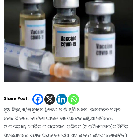
Share Post:
ନୂଆଦିଲ୍ଲୀ,୩/୭(ବ୍ୟୁରୋ);ଦେଶ ପାଇଁ ଖୁସି ଖବର। ଭାରତରେ ପ୍ରସ୍ତୁତ
ହୋଇଛି କରୋନା ଟିକା। ଭାରତ ବାୟୋଟେକ୍‌ ଇଣ୍ଡିଆ ଲିମିଟେଡ
ଓ ଭାରତୀୟ ମେଡିକାଲ ଗବେଷଣା ପରିଷଦ (ଆଇସିଏମଆର)ର ମିଳିତ
ସହଯୋଗରେ ଏହାକୁ ପ୍ରସ୍ତୁତ କରୁଛନ୍ତି। ଏହାର ନାମ ରହିଛି ‘କୋଭାକ୍ସିନ’।