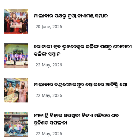
ମାଲାବାର ପକ୍ଷରୁ ନୁଓ୍ବା ଡାଏମଣ୍ଡ ସମ୍ଭାର
20 June, 2026
ରୋଟାରୀ କ୍ଲବ ଭୁବନେଶ୍ୱର କଳିଙ୍ଗ ପକ୍ଷରୁ ରୋଟାରୀ
କଳିଙ୍ଗ ସମ୍ମାନ
22 May, 2026
ମାଲାବାର ଚନ୍ଦ୍ରଶେଖରପୁର ଷ୍ଟୋରରେ ଆର୍ଟିଷ୍ଟ୍ରି ସୋ
22 May, 2026
ନୀଳାଦ୍ରି ବିହାର ସରସ୍ୱତୀ ବିଦ୍ୟା ମନ୍ଦିରର ଶତ
ପ୍ରତିଶତ ସଫଳତା
22 May, 2026