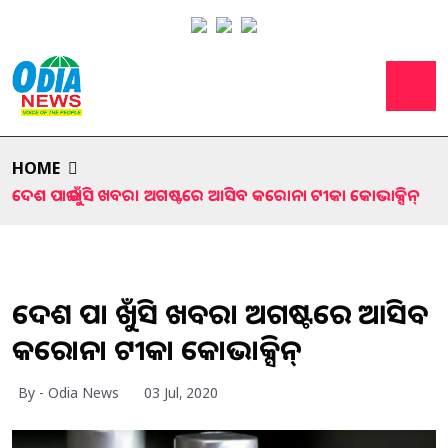
HOME
ଦେଶ ପାଇଁ ଖୁସି ଖବର। ଅଗଷ୍ଟରେ ଆସିବ କରୋନା ଟୀକା କୋଭାକ୍ସିନ୍
ଦେଶ ପାଇଁ ଖୁସି ଖବର। ଅଗଷ୍ଟରେ ଆସିବ
କରୋନା ଟୀକା କୋଭାକ୍ସିନ୍
By - Odia News
03 Jul, 2020