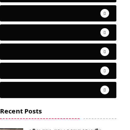
ଅପରାଧ
ଖେଳ
ଜିଲ୍ଲା
ଜୀବନ ଚର୍ଯ୍ୟା
ଦେଶ ବିଦେଶ
Recent Posts