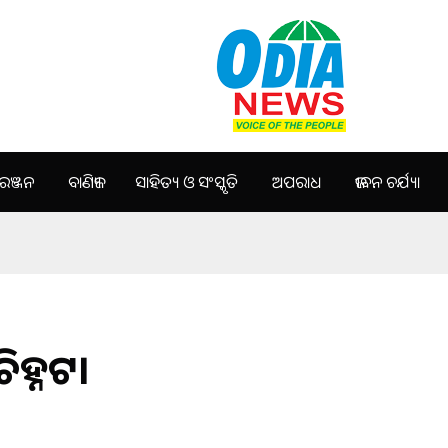
ଞ୍ଜନ
ବାଣିଜ୍ୟ
ସାହିତ୍ୟ ଓ ସଂସ୍କୃତି
ଅପରାଧ
ଜୀବନ ଚର୍ଯ୍ୟା
ଚିହ୍ନଟ।