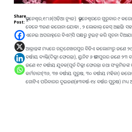
Share
ଭୁବନେଶ୍ୱର,୧୮।୬(ଓଡ଼ିଆ ନ୍ୟୁଜ): ଭୁବନେଶ୍ୱରରେ ଗୁରୁବାର ୯ କରୋନା 
Post:
ବେଳେ ୩ଜଣ କରୋନା ଯୋଦ୍ଧା , ୨ ଲୋକାଲ୍‌ କେସ୍‌ ଅଛନ୍ତି। ସହର
ଏନେଇ ଅପରାହ୍ନରେ ବିଏମ୍‌ସି ପକ୍ଷରୁ ଟୁଇଟ୍‌ କରି ସୂଚନା ଦିଆଯ
ଆକ୍ରାନ୍ତଙ୍କ ମଧ୍ୟରେ ଚନ୍ଦ୍ରଶେଖରପୁର ବିଡିଏ କଲୋନୀରୁ ଜଣେ ୨୯
ବର୍ଷୀୟ ବ୍ୟକ୍ତି(ଦିଲ୍ଲୀ ଫେରନ୍ତା), ୟୁନିଟ ୬ ଭୀମପୁରର ଜଣେ ୨
ଜଣେ ୧୯ ବର୍ଷୀୟ ଯୁବକ(ପୂର୍ବ ଦିଲ୍ଲୀ ଫେରନ୍ତା ତଥା ସଂକ୍ରମିତଙ୍କ
କର୍ମଚାରୀ(୩୬, ୩୭ ବର୍ଷୀୟ ପୁରୁଷ, ୩୦ ବର୍ଷୀୟ ମହିଳା) କରୋ
ଗୋଟିଏ ପରିବାରର ଦୁଇଜଣ(୫୩ବର୍ଷ-୧୪ ବର୍ଷର ପୁରୁଷ) ମଧ୍ୟ ଅଛନ୍ତ