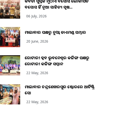
କବିତା ପୁସ୍ତକ ମୁଠାଏ ଅବସୋସ ଲୋକାର୍ପିତ
ଅବସୋସ ହିଁ ନୂଆ ସାହିତ୍ୟ ସୃଷ...
06 July, 2026
ମାଲାବାର ପକ୍ଷରୁ ନୁଓ୍ବା ଡାଏମଣ୍ଡ ସମ୍ଭାର
20 June, 2026
ରୋଟାରୀ କ୍ଲବ ଭୁବନେଶ୍ୱର କଳିଙ୍ଗ ପକ୍ଷରୁ
ରୋଟାରୀ କଳିଙ୍ଗ ସମ୍ମାନ
22 May, 2026
ମାଲାବାର ଚନ୍ଦ୍ରଶେଖରପୁର ଷ୍ଟୋରରେ ଆର୍ଟିଷ୍ଟ୍ରି
ସୋ
22 May, 2026