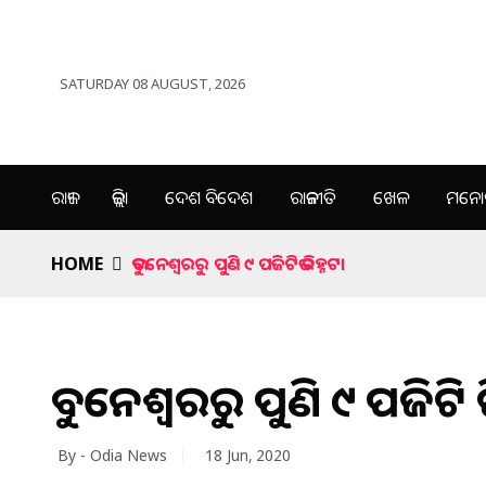
SATURDAY 08 AUGUST, 2026
ରାଜ୍ୟ
ଜିଲ୍ଲା
ଦେଶ ବିଦେଶ
ରାଜନୀତି
ଖେଳ
ମନୋର
HOME
ଭୁବନେଶ୍ୱରରୁ ପୁଣି ୯ ପଜିଟିଭ ଚିହ୍ନଟ।
ଭୁବନେଶ୍ୱରରୁ ପୁଣି ୯ ପଜିଟିଭ 
By - Odia News
18 Jun, 2020