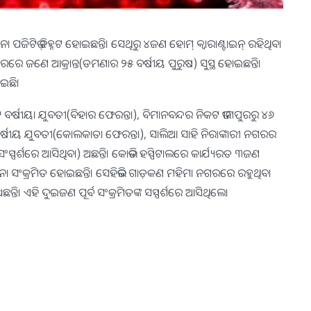
ପଜିଟିଭ୍‌ ଚିହ୍ନଟ ହୋଇଛନ୍ତି। ସେଥିରୁ ୪ଜଣ ହୋମ୍‌ କ୍ୱାରାଣ୍ଟାଇନ୍‌ ରହିଥିବା
ରେ ଜଣେ ଆକ୍ରାନ୍ତ(ଡମଣାର ୨୫ ବର୍ଷୀୟ ପୁରୁଷ) ସୁସ୍ଥ ହୋଇଛନ୍ତି।
ାଇଛି।
 ବର୍ଷୀୟା ଯୁବତୀ(ବିହାର ଫେରନ୍ତା), ବିମାନବନ୍ଦର ନିକଟ ଭୀମପୁରରୁ ୪୬
୩ ବର୍ଷୀୟ ଯୁବତୀ(କୋଲକାତା ଫେରନ୍ତା), ସାଲିଆ ସାହି ନିରାଙ୍କାରୀ ନଗରର
 ସଂସ୍ପର୍ଶରେ ଆସିଥିବା) ଅଛନ୍ତି। କୋଭିଡ ହସ୍ପିଟାଲରେ କାର୍ଯ୍ୟରତ ୩ଜଣ
ନା ସଂକ୍ରମିତ ହୋଇଛନ୍ତି। ସେହିଭଳି ଗାଡ଼କଣ ମହିମା ନଗରରେ ରହୁଥିବା
ି। ଏହି ଦୁଇଜଣ ପୂର୍ବ ସଂକ୍ରମିତଙ୍କ ସସ୍ପର୍ଶରେ ଆସିଥିଲେ।