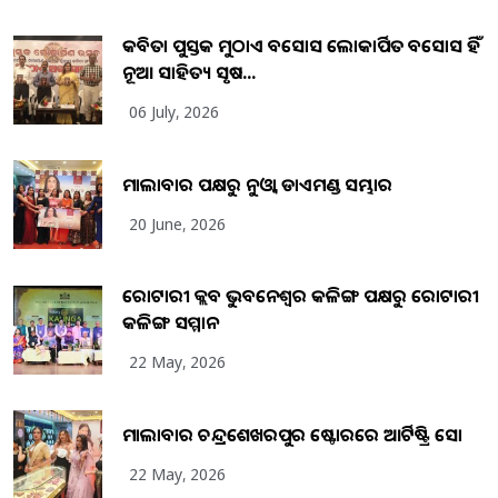
କବିତା ପୁସ୍ତକ ମୁଠାଏ ଅବସୋସ ଲୋକାର୍ପିତ ଅବସୋସ ହିଁ
ନୂଆ ସାହିତ୍ୟ ସୃଷ...
06 July, 2026
ମାଲାବାର ପକ୍ଷରୁ ନୁଓ୍ବା ଡାଏମଣ୍ଡ ସମ୍ଭାର
20 June, 2026
ରୋଟାରୀ କ୍ଲବ ଭୁବନେଶ୍ୱର କଳିଙ୍ଗ ପକ୍ଷରୁ ରୋଟାରୀ
କଳିଙ୍ଗ ସମ୍ମାନ
22 May, 2026
ମାଲାବାର ଚନ୍ଦ୍ରଶେଖରପୁର ଷ୍ଟୋରରେ ଆର୍ଟିଷ୍ଟ୍ରି ସୋ
22 May, 2026