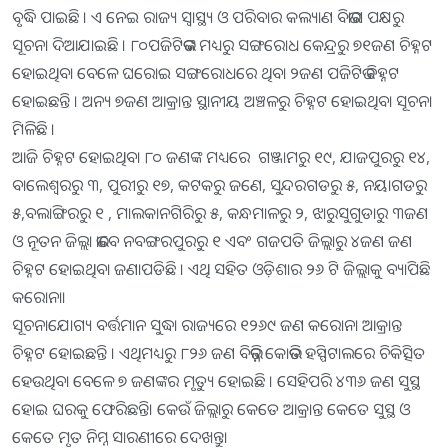
ବୃଦ୍ଧି ପାଇଛି । ଏ ନେଇ ରାଜ୍ୟ ସ୍ୱାସ୍ଥ୍ୟ ଓ ପରିବାର କଲ୍ୟାଣ ବିଭାଗ ପକ୍ଷରୁ
ସୂଚନା ଦିଆଯାଇଛି । ୮୦ପଜିଟିଭଙ୍କ ମଧ୍ୟରୁ ସଙ୍ଗରୋଧ କେନ୍ଦ୍ରରୁ ୭୧ଜଣ ଚିହ୍ନଟ
ହୋଇଥିବା ବେଳେ ଘରୋଇ ସଙ୍ଗରୋଧରେ ଥିବା ୨ଜଣ ପଜିଟିଭ ଚିହ୍ନଟ
ହୋଇଛନ୍ତି । ଅନ୍ୟ ୭ଜଣ ଆକ୍ରାନ୍ତ ସ୍ଥାନୀୟ ଅଞ୍ଚଳରୁ ଚିହ୍ନଟ ହୋଇଥିବା ସୂଚନା
ମିଳିଛି ।
ଆଜି ଚିହ୍ନଟ ହୋଇଥିବା ୮୦ ଜଣଙ୍କ ମଧ୍ୟରେ ଗଞ୍ଜାମରୁ ୧୯, ଯାଜପୁରରୁ ୧୪,
ବାଲେଶ୍ବରରୁ ୩, ପୁରୀରୁ ୧୭, କଟକରୁ ଜଣେ, ସୁନ୍ଦରଗଡରୁ ୫, ନୟାଗଡରୁ
୫,ବଲାଙ୍ଗିରରୁ ୧ , ମାଲକାନଗିରିରୁ ୫, କନ୍ଧମାଳରୁ ୨, ଝାରୁସୁଗୁଡାରୁ ୩ଜଣ
ଓ ନୂତନ ଜିଲ୍ଲା ଭାବେ ନବଙ୍ଗରପୁରରୁ ୧ ଏବଂ ଗଜପତି ଜିଲ୍ଲାରୁ ୪ଜଣ ଜଣ
ଚିହ୍ନଟ ହୋଇଥିବା ଜଣାପଡିଛି । ଏଥି ସହିତ ଓଡ଼ିଶାର ୨୬ ଟି ଜିଲ୍ଲାକୁ ବ୍ୟାପିଛି
କରୋନା।
ସୂଚନାଯୋଗ୍ୟ ବର୍ତ୍ତମାନ ସୁଦ୍ଧା ରାଜ୍ୟ​‌ରେ ୧୨୬୯ ଜଣ କରୋନା ଆକ୍ରାନ୍ତ
ଚିହ୍ନଟ ହୋଇଛନ୍ତି । ଏଥିମଧ୍ୟରୁ ୮୨୬ ଜଣ ବିଭିନ୍ନ କୋଭିଡ ହସ୍ପିଟାଲରେ ଚିକିତ୍ସିତ
ହେଉଥିବା ବେଳେ ୭ ଜଣଙ୍କର ମୃତ୍ୟୁ ହୋଇଛି । ସେହିପରି ୪୩୬ ଜଣ ସୁସ୍ଥ
ହୋଇ ଘରକୁ ଫେରିଛନ୍ତି। କେଉଁ ଜିଲ୍ଲାରୁ କେତେ ଆକ୍ରାନ୍ତ କେତେ ସୁସ୍ଥ ଓ
କେତେ ମୃତ ନିମ୍ନ ସାରଣୀରେ ଦେଖନ୍ତୁ।