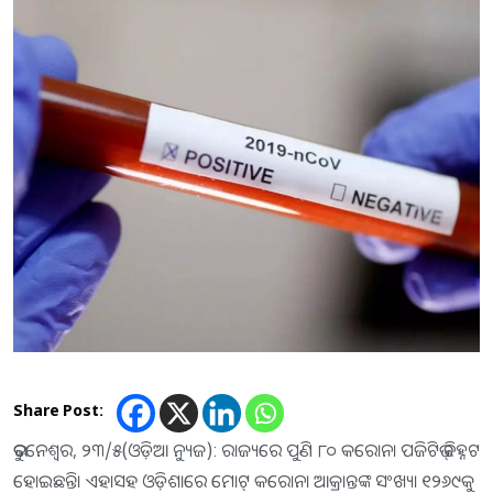
Share Post:
ଭୁବନେଶ୍ଵର, ୨୩/୫(ଓଡ଼ିଆ ନ୍ୟୁଜ): ରାଜ୍ୟରେ ପୁଣି ୮୦ କରୋନା ପଜିଟିଭ୍ ଚିହ୍ନଟ
ହୋଇଛନ୍ତି। ଏହାସହ ଓଡ଼ିଶାରେ ମୋଟ୍ କରୋନା ଆକ୍ରାନ୍ତଙ୍କ ସଂଖ୍ୟା ୧୨୬୯କୁ