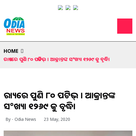
HOME
ରାଜ୍ୟରେ ପୁଣି ୮୦ ପଜିଟିଭ୍ । ଆକ୍ରାନ୍ତଙ୍କ ସ°ଖ୍ୟା ୧୨୬୯ କୁ ବୃଦ୍ଧି।
ରାଜ୍ୟରେ ପୁଣି ୮୦ ପଜିଟିଭ୍ । ଆକ୍ରାନ୍ତଙ୍କ
ସ°ଖ୍ୟା ୧୨୬୯ କୁ ବୃଦ୍ଧି।
By - Odia News
23 May, 2020