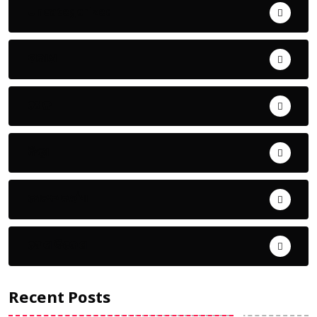
Uncategorized
ଅପରାଧ
ଖେଳ
ଜିଲ୍ଲା
ଜୀବନ ଚର୍ଯ୍ୟା
ଦେଶ ବିଦେଶ
Recent Posts