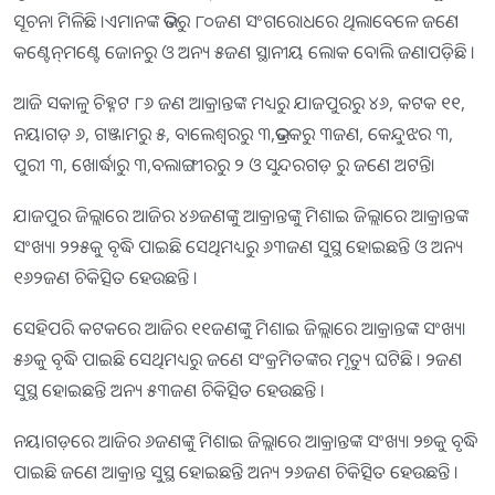
ସୂଚନା ମିଳିଛି ।ଏମାନଙ୍କ ଭିତରୁ ୮୦ଜଣ ସଂଗରୋଧରେ ଥିଲାବେଳେ ଜଣେ
କଣ୍ଟେନ୍‌ମଣ୍ଟେ ଜୋନରୁ ଓ ଅନ୍ୟ ୫ଜଣ ସ୍ଥାନୀୟ ଲୋକ ବୋଲି ଜଣାପଡ଼ିଛି ।
ଆଜି ସକାଳୁ ଚିହ୍ନଟ ୮୬ ଜଣ ଆକ୍ରାନ୍ତଙ୍କ ମଧ୍ୟରୁ ଯାଜପୁରରୁ ୪୬, କଟକ ୧୧,
ନୟାଗଡ଼ ୬, ଗଞ୍ଜାମରୁ ୫, ବାଲେଶ୍ୱରରୁ ୩,ଭଦ୍ରକରୁ ୩ଜଣ, କେନ୍ଦୁଝର ୩,
ପୁରୀ ୩, ଖୋର୍ଦ୍ଧାରୁ ୩,ବଲାଙ୍ଗୀରରୁ ୨ ଓ ସୁନ୍ଦରଗଡ଼ ରୁ ଜଣେ ଅଟନ୍ତି।
ଯାଜପୁର ଜିଲ୍ଲାରେ ଆଜିର ୪୬ଜଣଙ୍କୁ ଆକ୍ରାନ୍ତଙ୍କୁ ମିଶାଇ ଜିଲ୍ଲାରେ ଆକ୍ରାନ୍ତଙ୍କ
ସଂଖ୍ୟା ୨୨୫କୁ ବୃଦ୍ଧି ପାଇଛି ସେଥିମଧ୍ୟରୁ ୬୩ଜଣ ସୁସ୍ଥ ହୋଇଛନ୍ତି ଓ ଅନ୍ୟ
୧୬୨ଜଣ ଚିକିତ୍ସିତ ହେଉଛନ୍ତି ।
ସେହିପରି କଟକରେ ଆଜିର ୧୧ଜଣଙ୍କୁ ମିଶାଇ ଜିଲ୍ଲାରେ ଆକ୍ରାନ୍ତଙ୍କ ସଂଖ୍ୟା
୫୬କୁ ବୃଦ୍ଧି ପାଇଛି ସେଥିମଧ୍ୟରୁ ଜଣେ ସଂକ୍ରମିତଙ୍କର ମୃତ୍ୟୁ ଘଟିଛି । ୨ଜଣ
ସୁସ୍ଥ ହୋଇଛନ୍ତି ଅନ୍ୟ ୫୩ଜଣ ଚିକିତ୍ସିତ ହେଉଛନ୍ତି ।
ନୟାଗଡ଼ରେ ଆଜିର ୬ଜଣଙ୍କୁ ମିଶାଇ ଜିଲ୍ଲାରେ ଆକ୍ରାନ୍ତଙ୍କ ସଂଖ୍ୟା ୨୭କୁ ବୃଦ୍ଧି
ପାଇଛି ଜଣେ ଆକ୍ରାନ୍ତ ସୁସ୍ଥ ହୋଇଛନ୍ତି ଅନ୍ୟ ୨୬ଜଣ ଚିକିତ୍ସିତ ହେଉଛନ୍ତି ।