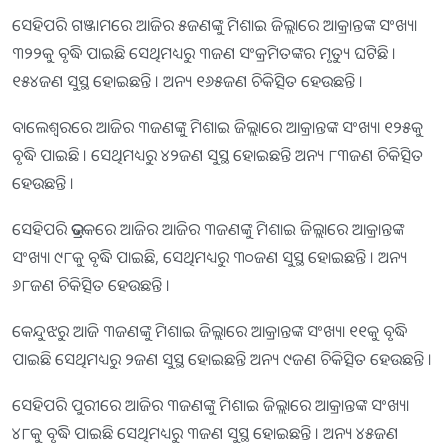
ସେହିପରି ଗଞ୍ଜାମରେ ଆଜିର ୫ଜଣଙ୍କୁ ମିଶାଇ ଜିଲ୍ଲାରେ ଆକ୍ରାନ୍ତଙ୍କ ସଂଖ୍ୟା
୩୨୨କୁ ବୃଦ୍ଧି ପାଇଛି ସେଥିମଧ୍ୟରୁ ୩ଜଣ ସଂକ୍ରମିତଙ୍କର ମୃତ୍ୟୁ ଘଟିଛି ।
୧୫୪ଜଣ ସୁସ୍ଥ ହୋଇଛନ୍ତି । ଅନ୍ୟ ୧୬୫ଜଣ ଚିକିତ୍ସିତ ହେଉଛନ୍ତି ।
ବାଲେଶ୍ୱରରେ ଆଜିର ୩ଜଣଙ୍କୁ ମିଶାଇ ଜିଲ୍ଲାରେ ଆକ୍ରାନ୍ତଙ୍କ ସଂଖ୍ୟା ୧୨୫କୁ
ବୃଦ୍ଧି ପାଇଛି । ସେଥିମଧ୍ୟରୁ ୪୨ଜଣ ସୁସ୍ଥ ହୋଇଛନ୍ତି ଅନ୍ୟ ୮୩ଜଣ ଚିକିତ୍ସିତ
ହେଉଛନ୍ତି ।
ସେହିପରି ଭଦ୍ରକରେ ଆଜିର ଆଜିର ୩ଜଣଙ୍କୁ ମିଶାଇ ଜିଲ୍ଲାରେ ଆକ୍ରାନ୍ତଙ୍କ
ସଂଖ୍ୟା ୯୮କୁ ବୃଦ୍ଧି ପାଇଛି, ସେଥିମଧ୍ୟରୁ ୩୦ଜଣ ସୁସ୍ଥ ହୋଇଛନ୍ତି । ଅନ୍ୟ
୬୮ଜଣ ଚିକିତ୍ସିତ ହେଉଛନ୍ତି ।
କେନ୍ଦୁଝରୁ ଆଜି ୩ଜଣଙ୍କୁ ମିଶାଇ ଜିଲ୍ଲାରେ ଆକ୍ରାନ୍ତଙ୍କ ସଂଖ୍ୟା ୧୧କୁ ବୃଦ୍ଧି
ପାଇଛି ସେଥିମଧ୍ୟରୁ ୨ଜଣ ସୁସ୍ଥ ହୋଇଛନ୍ତି ଅନ୍ୟ ୯ଜଣ ଚିକିତ୍ସିତ ହେଉଛନ୍ତି ।
ସେହିପରି ପୁରୀରେ ଆଜିର ୩ଜଣଙ୍କୁ ମିଶାଇ ଜିଲ୍ଲାରେ ଆକ୍ରାନ୍ତଙ୍କ ସଂଖ୍ୟା
୪୮କୁ ବୃଦ୍ଧି ପାଇଛି ସେଥିମଧ୍ୟରୁ ୩ଜଣ ସୁସ୍ଥ ହୋଇଛନ୍ତି । ଅନ୍ୟ ୪୫ଜଣ