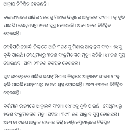
ଆକ୍ରାନ୍ତ ଚିକିତ୍ସିତ ହେଉଛନ୍ତି ।
ବଲାଙ୍ଗୀରରେ ଆଜିର ୨ଜଣଙ୍କୁ ମିଶାଇ ଜିଲ୍ଲାରେ ଆକ୍ରାନ୍ତଙ୍କ ସଂଖ୍ୟା ୮କୁ ବୃଦ୍ଧି
ପାଇଛି । ସେଥିମଧ୍ୟରୁ ୨ଜଣ ସୁସ୍ଥ ହୋଇଛନ୍ତି । ଅନ୍ୟ ୬ଜଣ ଚିକିତ୍ସିତ
ହେଉଛନ୍ତି ।
ସେହିପରି ଖୋର୍ଦ୍ଧା ଜିଲ୍ଲାରେ ଆଜି ୩ଜଣଙ୍କୁ ମିଶାଇ ଆକ୍ରାନ୍ତଙ୍କ ସଂଖ୍ୟା ୭୪କୁ
ବୃଦ୍ଧି ପାଇଛି । ସେଥିମଧ୍ୟରୁ ୩ଜଣ ସଂକ୍ରମିତଙ୍କର ମୃତ୍ୟୁ ଘଟିଛି । ୪୮ଜଣ ସୁସ୍ଥ
ହୋଇଛନ୍ତି । ଅନ୍ୟ ୨୩ଜଣ ଚିକିତ୍ସିତ ହେଉଛନ୍ତିି ।
ସୁନ୍ଦରଗଡ଼େରେ ଆଜିର ଜଣଙ୍କୁ ମିଶାଇ ଜିଲ୍ଲାରେ ଆକ୍ରାନ୍ତଙ୍କ ସଂଖ୍ୟା ୨୮କୁ
ବୃଦ୍ଧି ପାଇଛି ସେଥିମଧ୍ୟରୁ ୧୫ଜଣ ସୁସ୍ଥ ହୋଇଛନ୍ତି । ଅନ୍ୟ ୧୩ଜଣ ଚିକିତ୍ସିତ
ହେଉଛନ୍ତି ।
ବର୍ତ୍ତମାନ ରାଜ୍ୟରେ ଆକ୍ରାନ୍ତଙ୍କ ସଂଖ୍ୟା ୧୧୮୯କୁ ବୃଦ୍ଧି ପାଇଛି । ସେଥିମଧ୍ୟରୁ
୭ଜଣ ସଂକ୍ରମିତଙ୍କର ମୃତ୍ୟୁ ଘଟିଛି । ୩୯୩ ଜଣ ଆକ୍ରାନ୍ତ ସୁସ୍ଥ ହୋଇଛନ୍ତି ।
ଅନ୍ୟ ୭୮୯ଜଣ ଆକ୍ରାନ୍ତ ରାଜ୍ୟର ବିଭିନ୍ନ କୋଭିଡ୍ ହସ୍ପିଟାଲ୍‌ରେ ଚିକିତ୍ସିତ