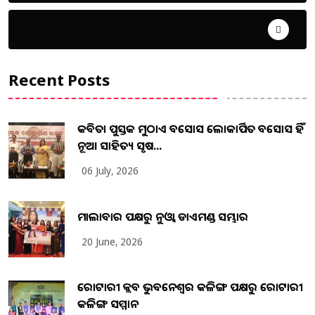
ଦେଶ ବିଦେଶ
Recent Posts
କବିତା ପୁସ୍ତକ ମୁଠାଏ ଅବସୋସ ଲୋକାର୍ପିତ ଅବସୋସ ହିଁ
ନୂଆ ସାହିତ୍ୟ ସୃଷ...
06 July, 2026
ମାଲାବାର ପକ୍ଷରୁ ନୁଓ୍ବା ଡାଏମଣ୍ଡ ସମ୍ଭାର
20 June, 2026
ରୋଟାରୀ କ୍ଲବ ଭୁବନେଶ୍ୱର କଳିଙ୍ଗ ପକ୍ଷରୁ ରୋଟାରୀ
କଳିଙ୍ଗ ସମ୍ମାନ