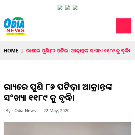
HOME
ରାଜ୍ୟରେ ପୁଣି ୮୬ ପଜିଟିଭ୍। ଆକ୍ରାନ୍ତଙ୍କ ସ°ଖ୍ୟା ୧୧୮୯ କୁ ବୃଦ୍ଧି।
ରାଜ୍ୟରେ ପୁଣି ୮୬ ପଜିଟିଭ୍। ଆକ୍ରାନ୍ତଙ୍କ
ସ°ଖ୍ୟା ୧୧୮୯ କୁ ବୃଦ୍ଧି।
By - Odia News
22 May, 2020