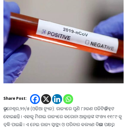
Share Post:
ଭୁବନେଶ୍ୱର,୨୨/୫ (ଓଡ଼ିଆ ନ୍ୟୁଜ): ରାଜ୍ୟରେ ପୁଣି ୮୬ଜଣ ପଜିଟିଭ୍ ଚିହ୍ନଟ
ହୋଇଛନ୍ତି । ଏହାକୁ ମିଶାଇ ରାଜ୍ୟରେ କରୋନା ଆକ୍ରାନ୍ତଙ୍କ ସଂଖ୍ୟା ୧୧୮୯ କୁ
ବୃଦ୍ଧି ପାଇଛି । ଏ ନେଇ ରାଜ୍ୟ ସ୍ୱାସ୍ଥ୍ୟ ଓ ପରିବାର କଲ୍ୟାଣ ବିଭାଗ ପକ୍ଷରୁ