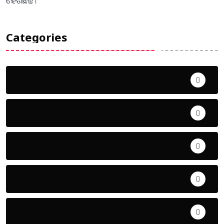
ହେଉଛନ୍ତି ।
Categories
Uncategorized
ଅପରାଧ
ଖେଳ
ଜିଲ୍ଲା
ଜୀବନ ଚର୍ଯ୍ୟା