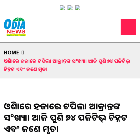
HOME
ଓଡିଶାରେ ହଜାରେ ଟପିଲା ଆକ୍ରାନ୍ତଙ୍କ ସ°ଖ୍ୟା। ଆଜି ପୁଣି ୭୪ ପଜିଟିଭ୍
ଚିହ୍ନଟ ଏବଂ ଜଣେ ମୃତ।
ଓଡିଶାରେ ହଜାରେ ଟପିଲା ଆକ୍ରାନ୍ତଙ୍କ
ସ°ଖ୍ୟା। ଆଜି ପୁଣି ୭୪ ପଜିଟିଭ୍ ଚିହ୍ନଟ
ଏବଂ ଜଣେ ମୃତ।