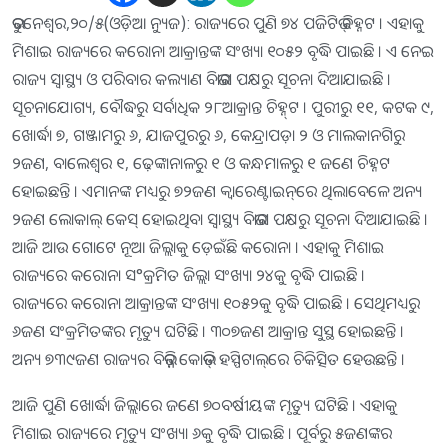
ଭୁବନେଶ୍ୱର,୨୦/୫(ଓଡ଼ିଆ ନ୍ୟୁଜ): ରାଜ୍ୟରେ ପୁଣି ୭୪ ପଜିଟିଭ୍ ଚିହ୍ନଟ । ଏହାକୁ
ମିଶାଇ ରାଜ୍ୟରେ କରୋନା ଆକ୍ରାନ୍ତଙ୍କ ସଂଖ୍ୟା ୧୦୫୨ ବୃଦ୍ଧି ପାଇଛି । ଏ ନେଇ
ରାଜ୍ୟ ସ୍ୱାସ୍ଥ୍ୟ ଓ ପରିବାର କଲ୍ୟାଣ ବିଭାଗ ପକ୍ଷରୁ ସୂଚନା ଦିଆଯାଇଛି ।
ସୂଚନାଯୋଗ୍ୟ, ବୌଦ୍ଧରୁ ସର୍ବାଧିକ ୨୮ଆକ୍ରାନ୍ତ ଚିହ୍ନ୍‌ଟ । ପୁରୀରୁ ୧୧, କଟକ ୯,
ଖୋର୍ଦ୍ଧା ୭, ଗଞ୍ଜାମରୁ ୬, ଯାଜପୁରରୁ ୬, କେନ୍ଦ୍ରାପଡ଼ା ୨ ଓ ମାଲକାନଗିରୁ
୨ଜଣ, ବାଲେଶ୍ୱର ୧, ଢ଼େଙ୍କାନାଳରୁ ୧ ଓ କନ୍ଧମାଳରୁ ୧ ଜଣେ ଚିହ୍ନଟ
ହୋଇଛନ୍ତି । ଏମାନଙ୍କ ମଧ୍ୟରୁ ୭୨ଜଣ କ୍ୱାରେଣ୍ଟାଇନ୍‌ରେ ଥିଲାବେଳେ ଅନ୍ୟ
୨ଜଣ ଲୋକାଲ୍ କେସ୍ ହୋଇଥିବା ସ୍ୱାସ୍ଥ୍ୟ ବିଭାଗ ପକ୍ଷରୁ ସୂଚନା ଦିଆଯାଇଛି ।
ଆଜି ଆଉ ଗୋଟେ ନୂଆ ଜିଲ୍ଲାକୁ ଡ଼େଇଁଛି କରୋନା । ଏହାକୁ ମିଶାଇ
ରାଜ୍ୟରେ କରୋନା ସ°କ୍ରମିତ ଜିଲ୍ଲା ସଂଖ୍ୟା ୨୪କୁ ବୃଦ୍ଧି ପାଇଛି ।
ରାଜ୍ୟରେ କରୋନା ଆକ୍ରାନ୍ତଙ୍କ ସଂଖ୍ୟା ୧୦୫୨କୁ ବୃଦ୍ଧି ପାଇଛି । ସେଥିମଧ୍ୟରୁ
୬ଜଣ ସଂକ୍ରମିତଙ୍କର ମୃତ୍ୟୁ ଘଟିଛି । ୩୦୭ଜଣ ଆକ୍ରାନ୍ତ ସୁସ୍ଥ ହୋଇଛନ୍ତି ।
ଅନ୍ୟ ୭୩୯ଜଣ ରାଜ୍ୟର ବିଭିନ୍ନ କୋଭିଡ୍ ହସ୍ପିଟାଲ୍‌ରେ ଚିକିତ୍ସିତ ହେଉଛନ୍ତି ।
ଆଜି ପୁଣି ଖୋର୍ଦ୍ଧା ଜିଲ୍ଲାରେ ଜଣେ ୭୦ବର୍ଷୀୟଙ୍କ ମୃତ୍ୟୁ ଘଟିଛି । ଏହାକୁ
ମିଶାଇ ରାଜ୍ୟରେ ମୃତ୍ୟୁ ସଂଖ୍ୟା ୬କୁ ବୃଦ୍ଧି ପାଇଛି । ପୂର୍ବରୁ ୫ଜଣଙ୍କର