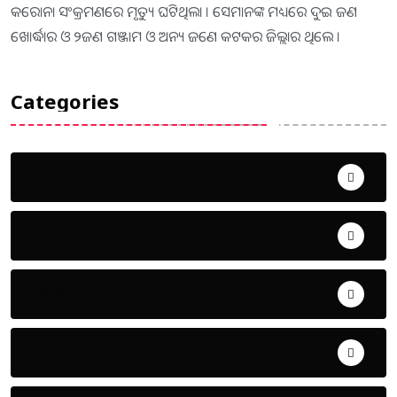
କରୋନା ସଂକ୍ରମଣରେ ମୃତ୍ୟୁ ଘଟିଥିଲା । ସେମାନଙ୍କ ମଧ୍ୟରେ ଦୁଇ ଜଣ
ଖୋର୍ଦ୍ଧାର ଓ ୨ଜଣ ଗଞ୍ଜାମ ଓ ଅନ୍ୟ ଜଣେ କଟକର ଜିଲ୍ଲାର ଥିଲେ ।
Categories
Uncategorized
ଅପରାଧ
ଖେଳ
ଜିଲ୍ଲା