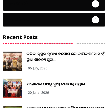
ଜୀବନ ଚର୍ଯ୍ୟା
ଦେଶ ବିଦେଶ
Recent Posts
କବିତା ପୁସ୍ତକ ମୁଠାଏ ଅବସୋସ ଲୋକାର୍ପିତ ଅବସୋସ ହିଁ
ନୂଆ ସାହିତ୍ୟ ସୃଷ...
06 July, 2026
ମାଲାବାର ପକ୍ଷରୁ ନୁଓ୍ବା ଡାଏମଣ୍ଡ ସମ୍ଭାର
20 June, 2026