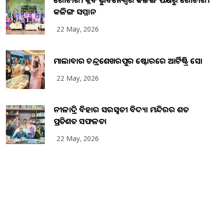
ରୋଟାରୀ କ୍ଲବ ଭୁବନେଶ୍ୱର କଳିଙ୍ଗ ପକ୍ଷରୁ ରୋଟାରୀ
କଳିଙ୍ଗ ସମ୍ମାନ
22 May, 2026
ମାଲାବାର ଚନ୍ଦ୍ରଶେଖରପୁର ଷ୍ଟୋରରେ ଆର୍ଟିଷ୍ଟ୍ରି ସୋ
22 May, 2026
ନୀଳାଦ୍ରି ବିହାର ସରସ୍ୱତୀ ବିଦ୍ୟା ମନ୍ଦିରର ଶତ
ପ୍ରତିଶତ ସଫଳତା
22 May, 2026
Copyright
2026
BrandingKaro.com
. All Rights Reserved.