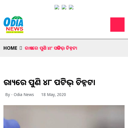
HOME
ରାଜ୍ୟରେ ପୁଣି ୪୮ ପଜିଟିଭ୍ ଚିହ୍ନଟ।
ରାଜ୍ୟରେ ପୁଣି ୪୮ ପଜିଟିଭ୍ ଚିହ୍ନଟ।
By - Odia News
18 May, 2020