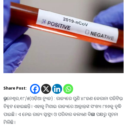
Share Post:
ଭୁବନେଶ୍ୱର,୧୮/୫(ଓଡ଼ିଆ ନ୍ୟୁଜ) : ରାଜ୍ୟରେ ପୁଣି ୪୮ଜଣ କେରାନା ପଜିଟିଭ୍
ଚିହ୍ନଟ ହୋଇଛନ୍ତି । ଏହାକୁ ମିଶାଇ ରାଜ୍ୟରେ ଆକ୍ରାନ୍ତଙ୍କ ସଂଖ୍ୟା ୮୭୬କୁ ବୃଦ୍ଧି
ପାଇଛି । ଏ ନେଇ ରାଜ୍ୟ ସ୍ୱାସ୍ଥ୍ୟ ଓ ପରିବାର କଲ୍ୟାଣ ବିଭାଗ ପକ୍ଷରୁ ସୂଚନା
ମିଳିଛି ।