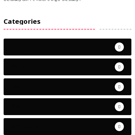
Categories
Uncategorized
ଅପରାଧ
ଖେଳ
ଜିଲ୍ଲା
ଜୀବନ ଚର୍ଯ୍ୟା