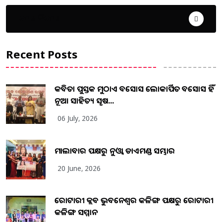
ଦେଶ ବିଦେଶ
Recent Posts
କବିତା ପୁସ୍ତକ ମୁଠାଏ ଅବସୋସ ଲୋକାର୍ପିତ ଅବସୋସ ହିଁ
ନୂଆ ସାହିତ୍ୟ ସୃଷ...
06 July, 2026
ମାଲାବାର ପକ୍ଷରୁ ନୁଓ୍ବା ଡାଏମଣ୍ଡ ସମ୍ଭାର
20 June, 2026
ରୋଟାରୀ କ୍ଲବ ଭୁବନେଶ୍ୱର କଳିଙ୍ଗ ପକ୍ଷରୁ ରୋଟାରୀ
କଳିଙ୍ଗ ସମ୍ମାନ