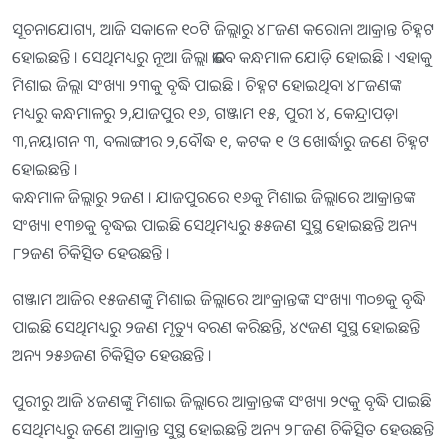
ସୂଚନାଯୋଗ୍ୟ, ଆଜି ସକାଳେ ୧୦ଟି ଜିଲ୍ଲାରୁ ୪୮ଜଣ କରୋନା ଆକ୍ରାନ୍ତ ଚିହ୍ନଟ
ହୋଇଛନ୍ତି । ସେଥିମଧ୍ୟରୁ ନୂଆ ଜିଲ୍ଲା ଭାବେ କନ୍ଧମାଳ ଯୋଡ଼ି ହୋଇଛି । ଏହାକୁ
ମିଶାଇ ଜିଲ୍ଲା ସଂଖ୍ୟା ୨୩କୁ ବୃଦ୍ଧି ପାଇଛି । ଚିହ୍ନଟ ହୋଇଥିବା ୪୮ଜଣଙ୍କ
ମଧ୍ୟରୁ କନ୍ଧମାଳରୁ ୨,ଯାଜପୁର ୧୬, ଗଞ୍ଜାମ ୧୫, ପୁରୀ ୪, କେନ୍ଦ୍ରାପଡ଼ା
୩,ନୟାଗନ ୩, ବଲାଙ୍ଗୀର ୨,ବୌଦ୍ଧ ୧, କଟକ ୧ ଓ ଖୋର୍ଦ୍ଧାରୁ ଜଣେ ଚିହ୍ନଟ
ହୋଇଛନ୍ତି ।
କନ୍ଧମାଳ ଜିଲ୍ଲାରୁ ୨ଜଣ । ଯାଜପୁରରେ ୧୬କୁ ମିଶାଇ ଜିଲ୍ଲାରେ ଆକ୍ରାନ୍ତଙ୍କ
ସଂଖ୍ୟା ୧୩୭କୁ ବୃଦ୍ଧଇ ପାଇଛି ସେଥିମଧ୍ୟରୁ ୫୫ଜଣ ସୁସ୍ଥ ହୋଇଛନ୍ତି ଅନ୍ୟ
୮୨ଜଣ ଚିକିତ୍ସିତ ହେଉଛନ୍ତି ।
ଗଞ୍ଜାମ ଆଜିର ୧୫ଜଣଙ୍କୁ ମିଶାଇ ଜିଲ୍ଲାରେ ଆଂକ୍ରାନ୍ତଙ୍କ ସଂଖ୍ୟା ୩୦୭କୁ ବୃଦ୍ଧି
ପାଇଛି ସେଥିମଧ୍ୟରୁ ୨ଜଣ ମୃତ୍ୟୁ ବରଣ କରିଛନ୍ତି, ୪୯ଜଣ ସୁସ୍ଥ ହୋଇଛନ୍ତି
ଅନ୍ୟ ୨୫୬ଜଣ ଚିକିତ୍ସିତ ହେଉଛନ୍ତି ।
ପୁରୀରୁ ଆଜି ୪ଜଣଙ୍କୁ ମିଶାଇ ଜିଲ୍ଲାରେ ଆକ୍ରାନ୍ତଙ୍କ ସଂଖ୍ୟା ୨୯କୁ ବୃଦ୍ଧି ପାଇଛି
ସେଥିମଧ୍ୟରୁ ଜଣେ ଆକ୍ରାନ୍ତ ସୁସ୍ଥ ହୋଇଛନ୍ତି ଅନ୍ୟ ୨୮ଜଣ ଚିକିତ୍ସିତ ହେଉଛନ୍ତି