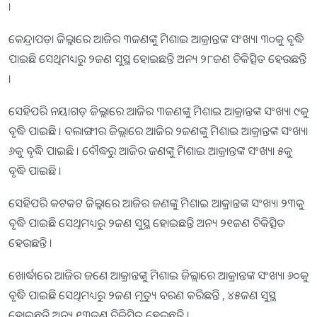
।
କେନ୍ଦ୍ରାପଡ଼ା ଜିଲ୍ଲାରେ ଆଜିର ୩ଜଣଙ୍କୁ ମିଶାଇ ଆକ୍ରାନ୍ତଙ୍କ ସଂଖ୍ୟା ୩୦କୁ ବୃଦ୍ଧି
ପାଇଛି ସେଥିମଧ୍ୟରୁ ୨ଜଣ ସୁସ୍ଥ ହୋଇଛନ୍ତି ଅନ୍ୟ ୨୮ଜଣ ଚିକିତ୍ସିତ ହେଉଛନ୍ତି
।
ସେହିପରି ନୟାଗଡ଼ ଜିଲ୍ଲାରେ ଆଜିର ୩ଜଣଙ୍କୁ ମିଶାଇ ଆକ୍ରାନ୍ତଙ୍କ ସଂଖ୍ୟା ୯କୁ
ବୃଦ୍ଧି ପାଇଛି । ବଲାଙ୍ଗୀର ଜିଲ୍ଲାରେ ଆଜିର ୨ଜଣଙ୍କୁ ମିଶାଇ ଆକ୍ରାନ୍ତଙ୍କ ସଂଖ୍ୟା
୬କୁ ବୃଦ୍ଧି ପାଇଛି । ବୌଦ୍ଧରୁ ଆଜିର ଜଣଙ୍କୁ ମିଶାଇ ଆକ୍ରାନ୍ତଙ୍କ ସଂଖ୍ୟା ୫କୁ
ବୃଦ୍ଧି ପାଇଛି ।
ସେହିପରି କଟକଟ ଜିଲ୍ଲାରେ ଆଜିର ଜଣଙ୍କୁ ମିଶାଇ ଆକ୍ରାନ୍ତଙ୍କ ସଂଖ୍ୟା ୨୩କୁ
ବୃଦ୍ଧି ପାଇଛି ସେଥିମଧ୍ୟରୁ ୨ଜଣ ସୁସ୍ଥ ହୋଇଛନ୍ତି ଅନ୍ୟ ୨୧ଜଣ ଚିକିତ୍ସିତ
ହେଉଛନ୍ତି ।
ଖୋର୍ଦ୍ଧାରେ ଆଜିର ଜଣେ ଆକ୍ରାନ୍ତଙ୍କୁ ମିଶାଇ ଜିଲ୍ଲାରେ ଆକ୍ରାନ୍ତଙ୍କ ସଂଖ୍ୟା ୬୦କୁ
ବୃଦ୍ଧି ପାଇଛି ସେଥିମଧ୍ୟରୁ ୨ଜଣ ମୃତ୍ୟୁ ବରଣ କରିଛନ୍ତି , ୪୫ଜଣ ସୁସ୍ଥ
ହୋଇଛନ୍ତି ଅନ୍ୟ ୧୩ଜଣ ଚିକିତ୍ସିତ ହେଉଛନ୍ତି ।