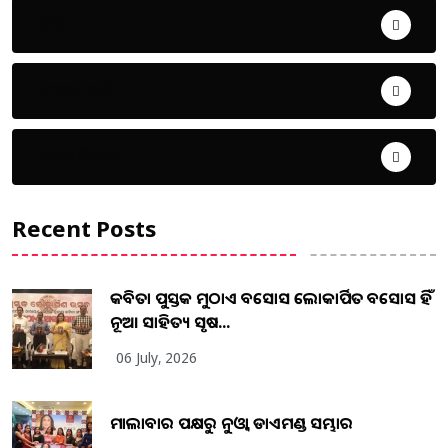
ଜିଲ୍ଲା
ଜୀବନ ଚର୍ଯ୍ୟା
ଦେଶ ବିଦେଶ
Recent Posts
କବିତା ପୁସ୍ତକ ମୁଠାଏ ଅବସୋସ ଲୋକାର୍ପିତ ଅବସୋସ ହିଁ
ନୂଆ ସାହିତ୍ୟ ସୃଷ...
06 July, 2026
ମାଲାବାର ପକ୍ଷରୁ ନୁଓ୍ବା ଡାଏମଣ୍ଡ ସମ୍ଭାର