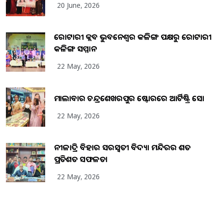
20 June, 2026
ରୋଟାରୀ କ୍ଲବ ଭୁବନେଶ୍ୱର କଳିଙ୍ଗ ପକ୍ଷରୁ ରୋଟାରୀ
କଳିଙ୍ଗ ସମ୍ମାନ
22 May, 2026
ମାଲାବାର ଚନ୍ଦ୍ରଶେଖରପୁର ଷ୍ଟୋରରେ ଆର୍ଟିଷ୍ଟ୍ରି ସୋ
22 May, 2026
ନୀଳାଦ୍ରି ବିହାର ସରସ୍ୱତୀ ବିଦ୍ୟା ମନ୍ଦିରର ଶତ
ପ୍ରତିଶତ ସଫଳତା
22 May, 2026