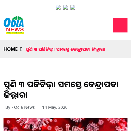
HOME
ପୁଣି ୧୩ ପଜିଟିଭ୍। ସମସ୍ତେ କେନ୍ଦ୍ରାପଡା ଜିଲ୍ଲାର।
ପୁଣି ୧୩ ପଜିଟିଭ୍। ସମସ୍ତେ କେନ୍ଦ୍ରାପଡା
ଜିଲ୍ଲାର।
By - Odia News
14 May, 2020