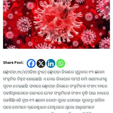
Share Post:
କେନ୍ଦ୍ରାପଡ଼ା,୧୪/୪(ଓଡ଼ିଆ ନ୍ୟୁଜ) କେନ୍ଦ୍ରାପଡ଼ା ଜିଲାରେ ଗୁରୁବାର ୧୩ କରୋନା
ସଂକ୍ରମିତ ଚିହ୍ନଟ ହୋଇଛନ୍ତି। ଏ ନେଇ ଜିଲାପାଳ ସମର୍ଥ ବର୍ମା ଗଣମାଧ୍ୟମକୁ
ସୂଚନା ଦେଇଛନ୍ତି। ଫଳରେ କେନ୍ଦ୍ରାପଡ଼ା ଜିଲାରେ ସଂକ୍ରମିତଙ୍କ ସଂଖ୍ୟା ୨୨ରେ
ପହଞ୍ଚିଥିବାବେଳେ ରାଜ୍ୟରେ ମୋଟ ସଂକ୍ରମିତଙ୍କ ସଂଖ୍ୟା ବୃଦ୍ଧି ପାଇ ୬୨୪ରେ
ପହଞ୍ଚିଛି।ଏହି ନୂଆ ୧୩ କରୋନା ରୋଗୀ ସୁରତ ଫେରନ୍ତା। ସୁରତରୁ ଆସିବା
ପରେ ସେମାନେ କ୍ବାରେଣ୍ଟାଇନ ସେଣ୍ଟରରେ ଥିଲେ। ଆକ୍ରାନ୍ତମାନେ