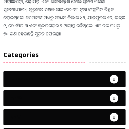
ମହାକାଳପଡ଼ା, କେନ୍ଦ୍ରାପଡ଼ା ଏବଂ ରାଜକନିକା ବ୍ଲକର ବୋଲି ସୂଚନା ମିଳିଛି।
ସୂଚନାଯୋଗ୍ୟ, ଗୁରୁବାର ସକାଳେ ରାଜ୍ୟରେ ୭୩ ନୂଆ ସଂକ୍ରମିତ ଚିହ୍ନଟ
ହୋଇଥିଲେ। ସେମାନଙ୍କ ମଧ୍ୟରୁ ଗଞ୍ଜାମ ଜିଲାର ୪୨, ଯାଜପୁରର ୧୭, ଭଦ୍ରକର
୯, ଖୋର୍ଦ୍ଧାର ୩ ଏବଂ ସୁନ୍ଦରଗଡ଼ର ୨ ଆକ୍ରାନ୍ତ ରହିଥିଲେ। ଏମାନଙ୍କ ମଧ୍ୟରୁ
୫୦ ଜଣ ହେଉଛନ୍ତି ସୁରତ ଫେରନ୍ତା।
Categories
Uncategorized
ଅପରାଧ
ଖେଳ