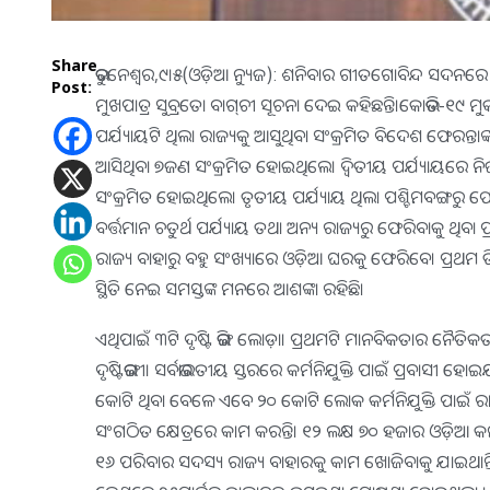
Share
ଭୁବନେଶ୍ୱର,୯।୫(ଓଡ଼ିଆ ନ୍ୟୁଜ): ଶନିବାର ଗୀତଗୋବିନ୍ଦ ସଦନରେ
Post:
ମୁଖପାତ୍ର ସୁବ୍ରତୋ ବାଗ୍‌ଚୀ ସୂଚନା ଦେଇ କହିଛନ୍ତି।କୋଭିଡ-୧୯ ମୁ
ପର୍ଯ୍ୟାୟଟି ଥିଲା ରାଜ୍ୟକୁ ଆସୁଥିବା ସଂକ୍ରମିତ ବିଦେଶ ଫେରନ୍ତା
ଆସିଥିବା ୭ଜଣ ସଂକ୍ରମିତ ହୋଇଥିଲେ। ଦ୍ୱିତୀୟ ପର୍ଯ୍ୟାୟରେ ନିଜ
ସଂକ୍ରମିତ ହୋଇଥିଲେ। ତୃତୀୟ ପର୍ଯ୍ୟାୟ ଥିଲା ପଶ୍ଚିମବଙ୍ଗରୁ ଫେରୁ
ବର୍ତ୍ତମାନ ଚତୁର୍ଥ ପର୍ଯ୍ୟାୟ ତଥା ଅନ୍ୟ ରାଜ୍ୟରୁ ଫେରିବାକୁ ଥି
ରାଜ୍ୟ ବାହାରୁ ବହୁ ସଂଖ୍ୟାରେ ଓଡ଼ିଆ ଘରକୁ ଫେରିବେ। ପ୍ରଥମ ତ
ସ୍ଥିତି ନେଇ ସମସ୍ତଙ୍କ ମନରେ ଆଶଙ୍କା ରହିଛି।
ଏଥିପାଇଁ ୩ଟି ଦୃଷ୍ଟି ଭଙ୍ଗି ଲୋଡ଼ା। ପ୍ରଥମଟି ମାନବିକତାର ନୈତି
ଦୃଷ୍ଟିଭଙ୍ଗୀ। ସର୍ବଭାରତୀୟ ସ୍ତରରେ କର୍ମନିଯୁକ୍ତି ପାଇଁ ପ୍ରବାସୀ
କୋଟି ଥିବା ବେଳେ ଏବେ ୨୦ କୋଟି ଲୋକ କର୍ମନିଯୁକ୍ତି ପାଇଁ ରା
ସଂଗଠିତ କ୍ଷେତ୍ରରେ କାମ କରନ୍ତି। ୧୨ ଲକ୍ଷ ୭୦ ହଜାର ଓଡ଼ିଆ କର୍ମ
୧୬ ପରିବାର ସଦସ୍ୟ ରାଜ୍ୟ ବାହାରକୁ କାମ ଖୋଜିବାକୁ ଯାଇଥାନ୍