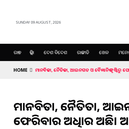
SUNDAY 09 AUGUST, 2026
ରାଜ୍ୟ
ଜିଲ୍ଲା
ଦେଶ ବିଦେଶ
ରାଜନୀତି
ଖେଳ
ମନୋର
HOME
ମାନବିକତା, ନୈତିକତା, ଆଇନଗତ ଓ ବୈଜ୍ଞାନିକ ଦୃଷ୍ଟିରୁ
ମାନବିକତା, ନୈତିକତା, ଆଇନଗ
ଫେରିବାର ଅଧିକାର ଅଛି। ଆ