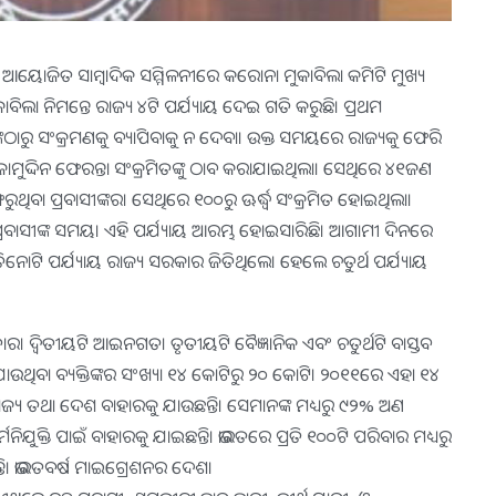
 ଆୟୋଜିତ ସାମ୍ବାଦିକ ସମ୍ମିଳନୀରେ କରୋନା ମୁକାବିଲା କମିଟି ମୁଖ୍ୟ
କାବିଲା ନିମନ୍ତେ ରାଜ୍ୟ ୪ଟି ପର୍ଯ୍ୟାୟ ଦେଇ ଗତି କରୁଛି। ପ୍ରଥମ
ଙ୍କଠାରୁ ସଂକ୍ରମଣକୁ ବ୍ୟାପିବାକୁ ନ ଦେବା। ଉକ୍ତ ସମୟରେ ରାଜ୍ୟକୁ ଫେରି
ାମୁଦ୍ଦିନ ଫେରନ୍ତା ସଂକ୍ରମିତଙ୍କୁ ଠାବ କରାଯାଇଥିଲା। ସେଥିରେ ୪୧ଜଣ
ଥିବା ପ୍ରବାସୀଙ୍କର। ସେଥିରେ ୧୦୦ରୁ ଊର୍ଦ୍ଧ୍ୱ ସଂକ୍ରମିତ ହୋଇଥିଲା।
ବା ପ୍ରବାସୀଙ୍କ ସମୟ। ଏହି ପର୍ଯ୍ୟାୟ ଆରମ୍ଭ ହୋଇସାରିଛି। ଆଗାମୀ ଦିନରେ
ିନୋଟି ପର୍ଯ୍ୟାୟ ରାଜ୍ୟ ସରକାର ଜିତିଥିଲେ। ହେଲେ ଚତୁର୍ଥ ପର୍ଯ୍ୟାୟ
କତାର। ଦ୍ୱିତୀୟଟି ଆଇନଗତ। ତୃତୀୟଟି ବୈଜ୍ଞାନିକ ଏବଂ ଚତୁର୍ଥଟି ବାସ୍ତବ
 ହୋଇଯାଉଥିବା ବ୍ୟକ୍ତିଙ୍କର ସଂଖ୍ୟା ୧୪ କୋଟିରୁ ୨୦ କୋଟି। ୨୦୧୧ରେ ଏହା ୧୪
ଜ୍ୟ ତଥା ଦେଶ ବାହାରକୁ ଯାଉଛନ୍ତି। ସେମାନଙ୍କ ମଧ୍ୟରୁ ୯୨% ଅଣ
ନିଯୁକ୍ତି ପାଇଁ ବାହାରକୁ ଯାଇଛନ୍ତି। ଭାରତରେ ପ୍ରତି ୧୦୦ଟି ପରିବାର ମଧ୍ୟରୁ
ତି। ଭାରତବର୍ଷ ମାଇଗ୍ରେଶନର ଦେଶ।