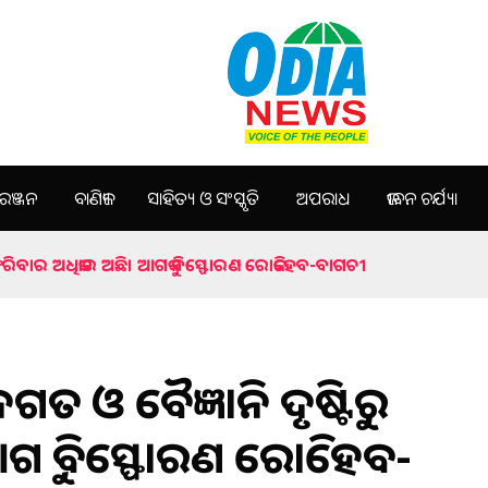
ଞ୍ଜନ
ବାଣିଜ୍ୟ
ସାହିତ୍ୟ ଓ ସଂସ୍କୃତି
ଅପରାଧ
ଜୀବନ ଚର୍ଯ୍ୟା
 ଫେରିବାର ଅଧିକାର ଅଛି। ଆଗକୁ ବିସ୍ଫୋରଣ ରୋକିହେବ-ବାଗଚୀ
ତ ଓ ବୈଜ୍ଞାନିକ ଦୃଷ୍ଟିରୁ
ଗକୁ ବିସ୍ଫୋରଣ ରୋକିହେବ-