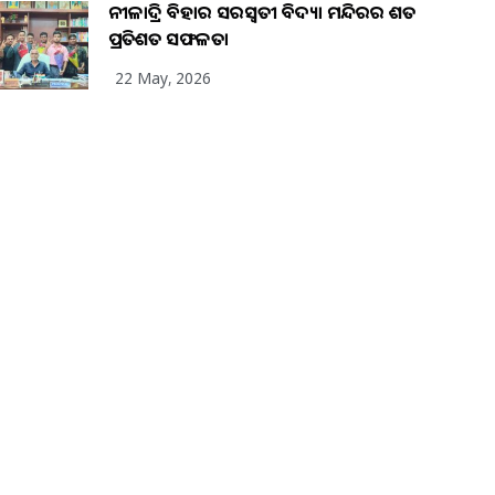
ନୀଳାଦ୍ରି ବିହାର ସରସ୍ୱତୀ ବିଦ୍ୟା ମନ୍ଦିରର ଶତ
ପ୍ରତିଶତ ସଫଳତା
22 May, 2026