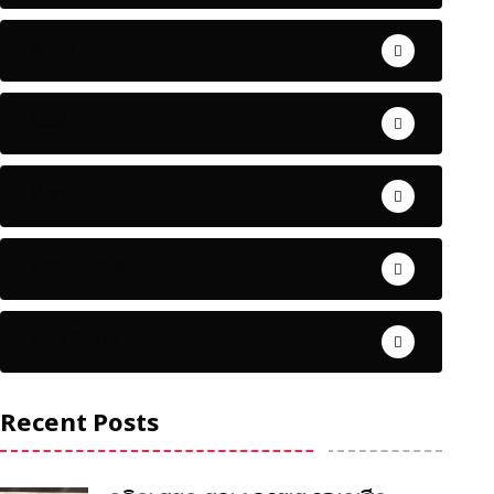
ଅପରାଧ
ଖେଳ
ଜିଲ୍ଲା
ଜୀବନ ଚର୍ଯ୍ୟା
ଦେଶ ବିଦେଶ
Recent Posts