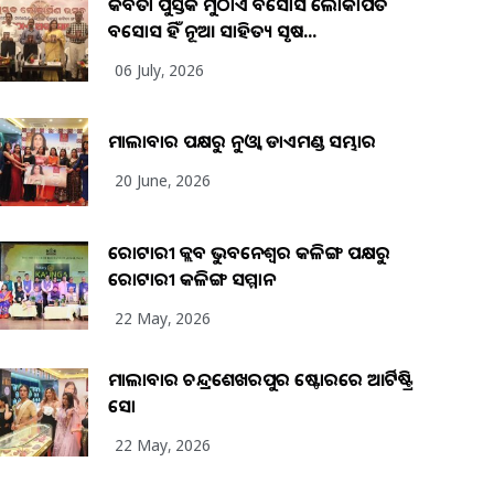
କବିତା ପୁସ୍ତକ ମୁଠାଏ ଅବସୋସ ଲୋକାର୍ପିତ
ଅବସୋସ ହିଁ ନୂଆ ସାହିତ୍ୟ ସୃଷ...
06 July, 2026
ମାଲାବାର ପକ୍ଷରୁ ନୁଓ୍ବା ଡାଏମଣ୍ଡ ସମ୍ଭାର
20 June, 2026
ରୋଟାରୀ କ୍ଲବ ଭୁବନେଶ୍ୱର କଳିଙ୍ଗ ପକ୍ଷରୁ
ରୋଟାରୀ କଳିଙ୍ଗ ସମ୍ମାନ
22 May, 2026
ମାଲାବାର ଚନ୍ଦ୍ରଶେଖରପୁର ଷ୍ଟୋରରେ ଆର୍ଟିଷ୍ଟ୍ରି
ସୋ
22 May, 2026