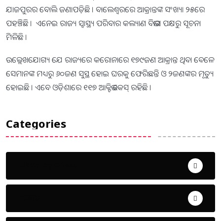
ଯାଜପୁରର ବୋଲି ଜଣାପଡ଼ିଛି । ବାଲେଶ୍ୱରରେ ଆକ୍ରାନ୍ତଙ୍କ ସଂଖ୍ୟା ୨୫ରେ
ପହଞ୍ଚିଛି । ଏନେଇ ରାଜ୍ୟ ସ୍ୱାସ୍ଥ୍ୟ ପରିବାର କଲ୍ୟାଣ ବିଭାଗ ପକ୍ଷରୁ ସୂଚନା
ମିଳିଛି ।
ଉଲ୍ଲେଖଯୋଗ୍ୟ ଯେ ରାଜ୍ୟରେ କରୋନାରେ ୧୭୯ଜଣ ଆକ୍ରାନ୍ତ ଥିବା ବେଳେ
ସେମାନଙ୍କ ମଧ୍ୟରୁ ୬୦ଜଣ ସୁସ୍ଥ ହୋଇ ଘରକୁ ଫେରିଛନ୍ତି ଓ ୨ଜଣଙ୍କର ମୃତ୍ୟୁ
ହୋଇଛି । ଏବେ ଓଡ଼ିଶାରେ ୧୧୭ ଆକ୍ଟିଭ କେସ୍ ରହିଛି ।
Categories
Uncategorized
ଅପରାଧ