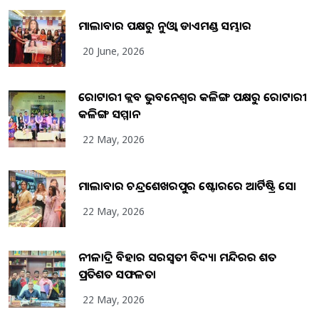
ମାଲାବାର ପକ୍ଷରୁ ନୁଓ୍ବା ଡାଏମଣ୍ଡ ସମ୍ଭାର
20 June, 2026
ରୋଟାରୀ କ୍ଲବ ଭୁବନେଶ୍ୱର କଳିଙ୍ଗ ପକ୍ଷରୁ ରୋଟାରୀ
କଳିଙ୍ଗ ସମ୍ମାନ
22 May, 2026
ମାଲାବାର ଚନ୍ଦ୍ରଶେଖରପୁର ଷ୍ଟୋରରେ ଆର୍ଟିଷ୍ଟ୍ରି ସୋ
22 May, 2026
ନୀଳାଦ୍ରି ବିହାର ସରସ୍ୱତୀ ବିଦ୍ୟା ମନ୍ଦିରର ଶତ
ପ୍ରତିଶତ ସଫଳତା
22 May, 2026