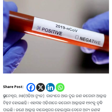
Share Post:
ଭୁବନେଶ୍ୱର, ୬ା୫(ଓଡ଼ିଆ ନ୍ୟୁଜ): ରାଜ୍ୟରେ ଆଉ ଦୁଇ ଜଣ କରୋନା ଆକ୍ରାନ୍ତ
ଚିହ୍ନଟ ହୋଇଛନ୍ତି । ଏହାସହ ଓଡ଼ିଶାରେ କରୋନା ଆକ୍ରାନ୍ତଙ୍କ ୧୭୯କୁ ବୃଦ୍ଧି
ପାଇଛି । ଜଣେ ଆକ୍ରାନ୍ତ ବାଲେଶ୍ୱରର ହୋଇଥିଲା ବେଳେ ଅନ୍ୟ ଜଣଙ୍କ