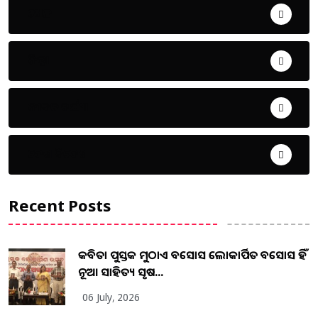
ଖେଳ
ଜିଲ୍ଲା
ଜୀବନ ଚର୍ଯ୍ୟା
ଦେଶ ବିଦେଶ
Recent Posts
କବିତା ପୁସ୍ତକ ମୁଠାଏ ଅବସୋସ ଲୋକାର୍ପିତ ଅବସୋସ ହିଁ
ନୂଆ ସାହିତ୍ୟ ସୃଷ...
06 July, 2026