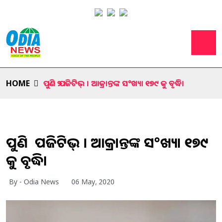
HOME
ପୁଣି ୨ ପଜିଟିଭ୍ । ଆକ୍ରାନ୍ତଙ୍କ ସ°ଖ୍ୟା ୧୭୯ କୁ ବୃଦ୍ଧି।
ପୁଣି ୨ ପଜିଟିଭ୍ । ଆକ୍ରାନ୍ତଙ୍କ ସ°ଖ୍ୟା ୧୭୯
କୁ ବୃଦ୍ଧି।
By - Odia News
06 May, 2020