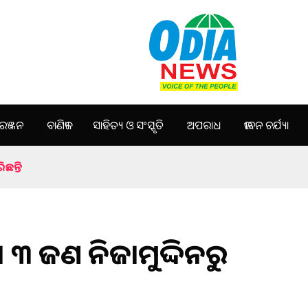
ଞ୍ଜନ
ବାଣିଜ୍ୟ
ସାହିତ୍ୟ ଓ ସଂସ୍କୃତି
ଅପରାଧ
ଜୀବନ ଚର୍ଯ୍ୟା
ଛନ୍ତି
। ୩ ଜଣ ନିଜାମୁଦ୍ଦିନରୁ