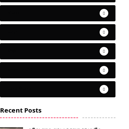
ଅପରାଧ
ଖେଳ
ଜିଲ୍ଲା
ଜୀବନ ଚର୍ଯ୍ୟା
ଦେଶ ବିଦେଶ
Recent Posts