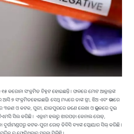
 ୧୫ କରୋନା ସଂକ୍ରମିତ ଚିହ୍ନଟ ହୋଇଛନ୍ତି । ଫଳରେ ମୋଟ ଆକ୍ରାନ୍ତଙ୍କ
ଶରେ ଆସି ୭ ସଂକ୍ରମିତହୋଇଛନ୍ତି। ସେଥି ମଧ୍ୟରେ ତାଙ୍କ ସ୍ତ୍ରୀ, ଝିଅ ଏବଂ ଭଡାରେ
ଚଳରେ ୩ଜଣ ଓ କଟକ, ପୁରୀ, ଯାଜପୁରରେ ଜଣେ ଲେଖା ଓ ଭଦ୍ରକରେ ଦୁଇ
ୁ ବିଏମସି ସିଲ କରିଛି । ଏକ୍ରାମ ହଲରୁ ଝାରପଡ଼ା କେନାଲ ରୋଡ୍,
ୁର୍ଗାମଣ୍ଡପରୁ କଟକ-ପୁରୀ ରୋଡ୍ ଡିବିସି ବ୍ୟାଙ୍କ ସ୍କୋୟାର ସିଲ୍ କରିଛି ।
ଦ୍ଦିନ୍ ରୁ ଫେରିଥିବାର ସୂଚନା ମିଳିଛି ।