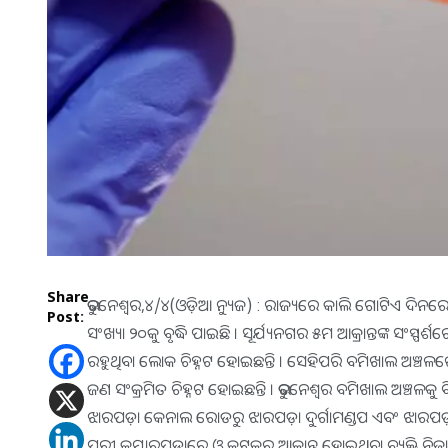
Share
ଭୁବନେଶ୍ୱର,୪/୪(ଓଡ଼ିଆ ନ୍ୟୁଜ) : ରାଜ୍ୟରେ କାଲି ଗୋଟିଏ ଦିନରେ
Post:
ସଂଖ୍ୟା ୨୦କୁ ବୃଦ୍ଧି ପାଇଛି । ସୂର୍ଯ୍ୟନଗର ୫ମ ଆକ୍ରାନ୍ତଙ୍କ ସଂସ୍ପର୍
ରହୁଥିବା ଲୋକ ଚିହ୍ନଟ ହୋଇଛନ୍ତି । ସେହିପରି ବମିଖାଲ ଅଞ୍
ଜଣ ସଂକ୍ରମିତ ଚିହ୍ନଟ ହୋଇଛନ୍ତି । ଭୁବନେଶ୍ୱର ବମିଖାଲ ଅଞ୍ଚଳକ
ଝାରପଡ଼ା କେନାଲ ରୋଡରୁ ଝାରପଡ଼ା ଦୁର୍ଗାମଣ୍ଡପ ଏବଂ ଝାରପଡ଼ା ଦ
ପୁରୀ କୁମ୍ଭାରପଡାରେ ଓ କଟକରୁ ଆକ୍ରାନ୍ତ ହୋଇଥିବା ବ୍ୟକ୍ତି ନିଜାମୁ