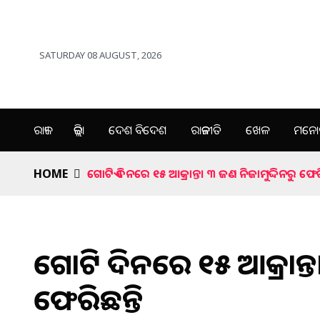
SATURDAY 08 AUGUST, 2026
ରାଜ୍ୟ
ଜିଲ୍ଲା
ଦେଶ ବିଦେଶ
ରାଜନୀତି
ଖେଳ
ମନୋର
HOME
ଗୋଟିଏ ଦିନରେ ୧୫ ଆକ୍ରାନ୍ତ। ୩ ଜଣ ନିଜାମୁଦ୍ଦିନରୁ ଫେରି
ଗୋଟିଏ ଦିନରେ ୧୫ ଆକ୍ରାନ୍ତ
ଫେରିଛନ୍ତି