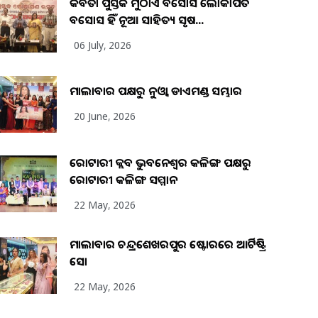
କବିତା ପୁସ୍ତକ ମୁଠାଏ ଅବସୋସ ଲୋକାର୍ପିତ
ଅବସୋସ ହିଁ ନୂଆ ସାହିତ୍ୟ ସୃଷ...
06 July, 2026
ମାଲାବାର ପକ୍ଷରୁ ନୁଓ୍ବା ଡାଏମଣ୍ଡ ସମ୍ଭାର
20 June, 2026
ରୋଟାରୀ କ୍ଲବ ଭୁବନେଶ୍ୱର କଳିଙ୍ଗ ପକ୍ଷରୁ
ରୋଟାରୀ କଳିଙ୍ଗ ସମ୍ମାନ
22 May, 2026
ମାଲାବାର ଚନ୍ଦ୍ରଶେଖରପୁର ଷ୍ଟୋରରେ ଆର୍ଟିଷ୍ଟ୍ରି
ସୋ
22 May, 2026