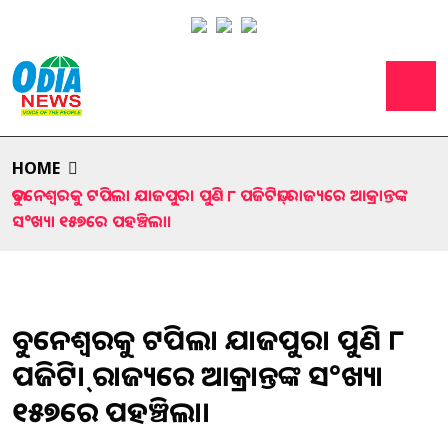
HOME
ଭୁବନେଶ୍ୱରକୁ ଟପିଲା ଯାଜପୁର। ପୁଣି ୮ ପଜିଟିଭ୍। ରାଜ୍ୟରେ ଆକ୍ରାନ୍ତଙ୍କ
ସ°ଖ୍ୟା ୧୫୭ରେ ପହଞ୍ଚିଲା।
ଭୁବନେଶ୍ୱରକୁ ଟପିଲା ଯାଜପୁର। ପୁଣି ୮
ପଜିଟିଭ୍। ରାଜ୍ୟରେ ଆକ୍ରାନ୍ତଙ୍କ ସ°ଖ୍ୟା
୧୫୭ରେ ପହଞ୍ଚିଲା।