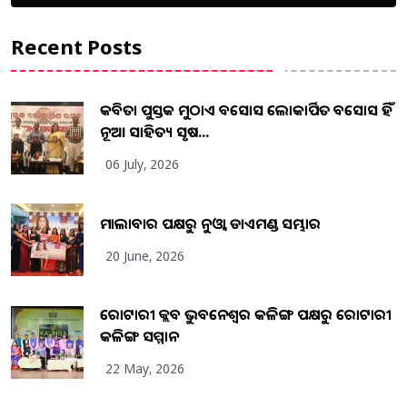
Recent Posts
କବିତା ପୁସ୍ତକ ମୁଠାଏ ଅବସୋସ ଲୋକାର୍ପିତ ଅବସୋସ ହିଁ
ନୂଆ ସାହିତ୍ୟ ସୃଷ...
06 July, 2026
ମାଲାବାର ପକ୍ଷରୁ ନୁଓ୍ବା ଡାଏମଣ୍ଡ ସମ୍ଭାର
20 June, 2026
ରୋଟାରୀ କ୍ଲବ ଭୁବନେଶ୍ୱର କଳିଙ୍ଗ ପକ୍ଷରୁ ରୋଟାରୀ
କଳିଙ୍ଗ ସମ୍ମାନ
22 May, 2026