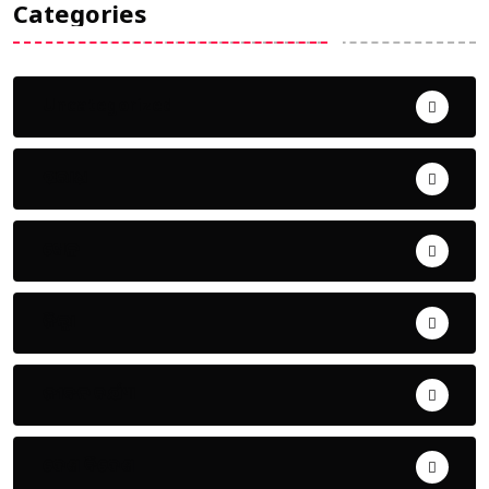
Categories
Uncategorized
ଅପରାଧ
ଖେଳ
ଜିଲ୍ଲା
ଜୀବନ ଚର୍ଯ୍ୟା
ଦେଶ ବିଦେଶ