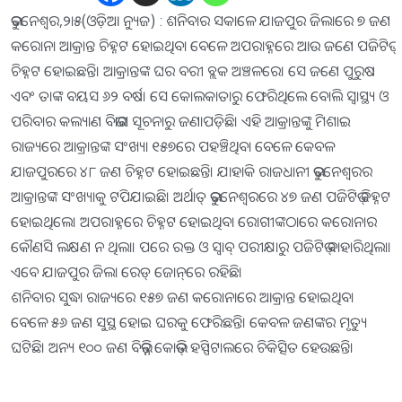
ଭୁବନେଶ୍ୱର,୨ା୫(ଓଡ଼ିଆ ନ୍ୟୁଜ) : ଶନିବାର ସକାଳେ ଯାଜପୁର ଜିଲାରେ ୭ ଜଣ
କରୋନା ଆକ୍ରାନ୍ତ ଚିହ୍ନଟ ହୋଇଥିବା ବେଳେ ଅପରାହ୍ନରେ ଆଉ ଜଣେ ପଜିଟିଭ୍‌
ଚିହ୍ନଟ ହୋଇଛନ୍ତି। ଆକ୍ରାନ୍ତଙ୍କ ଘର ବରୀ ବ୍ଲକ ଅଞ୍ଚଳରେ। ସେ ଜଣେ ପୁରୁଷ
ଏବଂ ତାଙ୍କ ବୟସ ୬୨ ବର୍ଷ। ସେ କୋଲକାତାରୁ ଫେରିଥିଲେ ବୋଲି ସ୍ବାସ୍ଥ୍ୟ ଓ
ପରିବାର କଲ୍ୟାଣ ବିଭାଗ ସୂଚନାରୁ ଜଣାପଡ଼ିଛି। ଏହି ଆକ୍ରାନ୍ତଙ୍କୁ ମିଶାଇ
ରାଜ୍ୟରେ ଆକ୍ରାନ୍ତଙ୍କ ସଂଖ୍ୟା ୧୫୭ରେ ପହଞ୍ଚିଥିବା ବେଳେ କେବଳ
ଯାଜପୁରରେ ୪୮ ଜଣ ଚିହ୍ନଟ ହୋଇଛନ୍ତି। ଯାହାକି ରାଜଧାନୀ ଭୁବନେଶ୍ୱରର
ଆକ୍ରାନ୍ତଙ୍କ ସଂଖ୍ୟାକୁ ଟପିଯାଇଛି। ଅର୍ଥାତ୍‌ ଭୁବନେଶ୍ୱରରେ ୪୭ ଜଣ ପଜିଟିଭ୍‌ ଚିହ୍ନଟ
ହୋଇଥିଲେ। ଅପରାହ୍ନରେ ଚିହ୍ନଟ ହୋଇଥିବା ରୋଗୀଙ୍କଠାରେ କରୋନାର
କୌଣସି ଲକ୍ଷଣ ନ ଥିଲା। ପରେ ରକ୍ତ ଓ ସ୍ବାବ୍‌ ପରୀକ୍ଷାରୁ ପଜିଟିଭ୍‌ ବାହାରିଥିଲା।
ଏବେ ଯାଜପୁର ଜିଲା ରେଡ୍‌ ଜୋନ୍‌ରେ ରହିଛି।
ଶନିବାର ସୁଦ୍ଧା ରାଜ୍ୟରେ ୧୫୭ ଜଣ କରୋନାରେ ଆକ୍ରାନ୍ତ ହୋଇଥିବା
ବେଳେ ୫୬ ଜଣ ସୁସ୍ଥ ହୋଇ ଘରକୁ ଫେରିଛନ୍ତି। କେବଳ ଜଣଙ୍କର ମୃତ୍ୟୁ
ଘଟିଛି। ଅନ୍ୟ ୧୦୦ ଜଣ ବିଭିନ୍ନ କୋଭିଡ୍‌ ହସ୍ପିଟାଲରେ ଚିକିତ୍ସିତ ହେଉଛନ୍ତି।