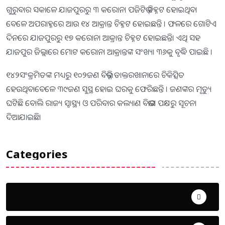
ଗୁରୁବାର ସକାଳେ ଯାଜପୁରରୁ ୩ କରୋନା ପଜିଟିଭ୍​ ଚିହ୍ନଟ ହୋଇଥିବା
ବେଳେ ଅପରାହ୍ନରେ ଆଉ ୧୪ ଆକ୍ରାନ୍ତ ଚିହ୍ନଟ ହୋଇଛନ୍ତି । ଫଳରେ ଗୋଟିଏ
ଦିନରେ ଯାଜପୁରରୁ ୧୭ କରୋନା ଆକ୍ରାନ୍ତ ଚିହ୍ନଟ ହୋଇଛନ୍ତି। ଏଥି ସହ
ଯାଜପୁର ଜିଲ୍ଲାରେ ମୋଟ କରୋନା ଆକ୍ରାନ୍ତଙ୍କ ସଂଖ୍ୟା ୩୬କୁ ବୃଦ୍ଧି ପାଇଛି ।
୧୪୨ସଂକ୍ରମିତଙ୍କ ମଧ୍ୟରୁ ୧୦୨ଜଣ ବିଭିନ୍ନ ଡାକ୍ତରଖାନାରେ ଚିକିତ୍ସିତ
ହେଉଥିବାବେଳେ ୩୯ଜଣ ସୁସ୍ଥ ହୋଇ ଘରକୁ ଫେରିଛନ୍ତି । ଜଣଙ୍କର ମୃତ୍ୟୁ
ଘଟିଛି ବୋଲି ରାଜ୍ୟ ସ୍ୱାସ୍ଥ୍ୟ ଓ ପରିବାର କଲ୍ୟାଣ ବିଭାଗ ପକ୍ଷରୁ ସୂଚନା
ଦିଆଯାଇଛି।
Categories
Uncategorized