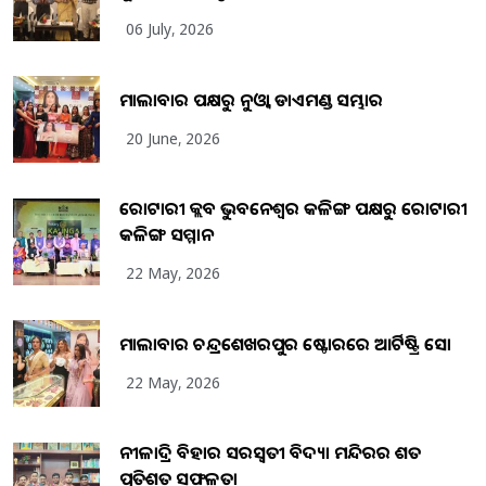
06 July, 2026
ମାଲାବାର ପକ୍ଷରୁ ନୁଓ୍ବା ଡାଏମଣ୍ଡ ସମ୍ଭାର
20 June, 2026
ରୋଟାରୀ କ୍ଲବ ଭୁବନେଶ୍ୱର କଳିଙ୍ଗ ପକ୍ଷରୁ ରୋଟାରୀ
କଳିଙ୍ଗ ସମ୍ମାନ
22 May, 2026
ମାଲାବାର ଚନ୍ଦ୍ରଶେଖରପୁର ଷ୍ଟୋରରେ ଆର୍ଟିଷ୍ଟ୍ରି ସୋ
22 May, 2026
ନୀଳାଦ୍ରି ବିହାର ସରସ୍ୱତୀ ବିଦ୍ୟା ମନ୍ଦିରର ଶତ
ପ୍ରତିଶତ ସଫଳତା