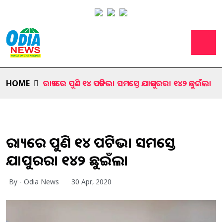
HOME
ରାଜ୍ୟରେ ପୁଣି ୧୪ ପଜିଟିଭ। ସମସ୍ତେ ଯାଜପୁରର। ୧୪୨ ଛୁଇଁଲା
ରାଜ୍ୟରେ ପୁଣି ୧୪ ପଜିଟିଭ। ସମସ୍ତେ
ଯାଜପୁରର। ୧୪୨ ଛୁଇଁଲା
By - Odia News
30 Apr, 2020