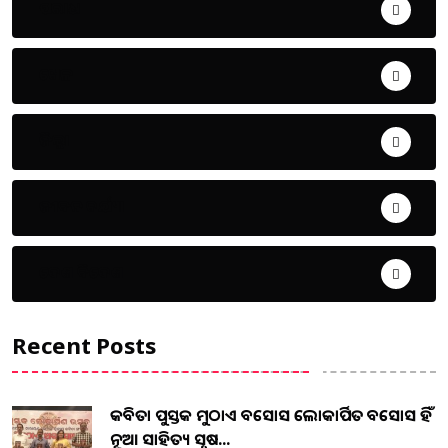
ଅପରାଧ
ଖେଳ
ଜିଲ୍ଲା
ଜୀବନ ଚର୍ଯ୍ୟା
ଦେଶ ବିଦେଶ
Recent Posts
କବିତା ପୁସ୍ତକ ମୁଠାଏ ଅବସୋସ ଲୋକାର୍ପିତ ଅବସୋସ ହିଁ
ନୂଆ ସାହିତ୍ୟ ସୃଷ...