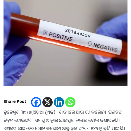
Share Post:
ଭୁବନେଶ୍ବର,୩୦/୪(ଓଡ଼ିଆ ନ୍ୟୁଜ) : ରାଜ୍ୟରେ ଆଉ ୧୪ କରୋନା ପଜିଟିଭ
ଚିହ୍ନଟ ହୋଇଛନ୍ତି । ସମସ୍ତ ଆକ୍ରାନ୍ତ ଯାଜପୁର ଜିଲାର ବୋଲି ଜଣାପଡିଛି ।
ଏଥିସହ ରାଜ୍ୟରେ ମୋଟ କରୋନା ଆକ୍ରାନ୍ତଙ୍କ ସଂଖ୍ୟା ୧୪୨କୁ ବୃଦ୍ଧି ପାଇଛି ।