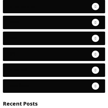
Uncategorized
ଅପରାଧ
ଖେଳ
ଜିଲ୍ଲା
ଜୀବନ ଚର୍ଯ୍ୟା
ଦେଶ ବିଦେଶ
Recent Posts