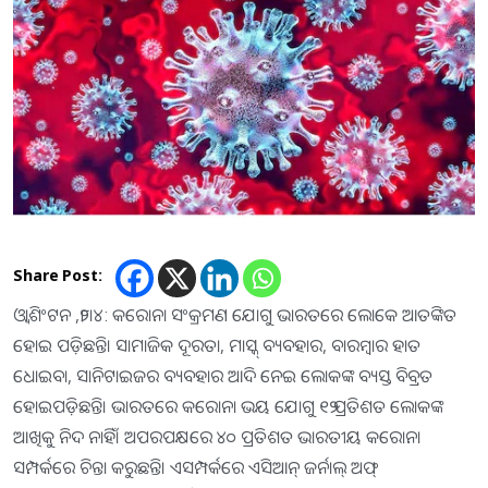
Share Post:
ଓ୍ବାଶିଂଟନ ,୨୮।୪: କରୋନା ସଂକ୍ରମଣ ଯୋଗୁ ଭାରତରେ ଲୋକେ ଆତଙ୍କିତ
ହୋଇ ପଡ଼ିଛନ୍ତି। ସାମାଜିକ ଦୂରତା, ମାସ୍କ୍‌ ବ୍ୟବହାର, ବାରମ୍ବାର ହାତ
ଧୋଇବା, ସାନିଟାଇଜର ବ୍ୟବହାର ଆଦି ନେଇ ଲୋକଙ୍କ ବ୍ୟସ୍ତ ବିବ୍ରତ
ହୋଇପଡ଼ିଛନ୍ତି। ଭାରତରେ କରୋନା ଭୟ ଯୋଗୁ ୧୨ ପ୍ରତିଶତ ଲୋକଙ୍କ
ଆଖିକୁ ନିଦ ନାହିଁ। ଅପରପକ୍ଷରେ ୪୦ ପ୍ରତିଶତ ଭାରତୀୟ କରୋନା
ସମ୍ପର୍କରେ ଚିନ୍ତା କରୁଛନ୍ତି। ଏସମ୍ପର୍କରେ ଏସିଆନ୍‌ ଜର୍ନାଲ୍‌ ଅଫ୍‌