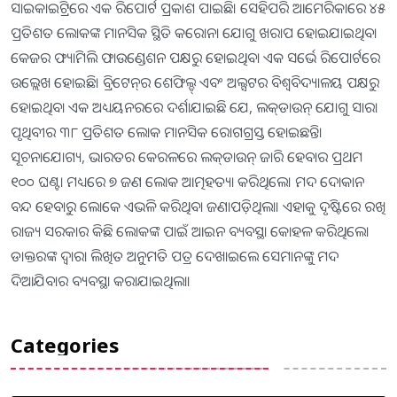
ସାଇକାଇଟ୍ରିରେ ଏକ ରିପୋର୍ଟ ପ୍ରକାଶ ପାଇଛି। ସେହିପରି ଆମେରିକାରେ ୪୫
ପ୍ରତିଶତ ଲୋକଙ୍କ ମାନସିକ ସ୍ଥିତି କରୋନା ଯୋଗୁ ଖରାପ ହୋଇଯାଇଥିବା
କେଜର ଫ୍ୟାମିଲି ଫାଉଣ୍ଡେଶନ ପକ୍ଷରୁ ହୋଇଥିବା ଏକ ସର୍ଭେ ରିପୋର୍ଟରେ
ଉଲ୍ଲେଖ ହୋଇଛି। ବ୍ରିଟେନ୍‌ର ଶେଫିଲ୍ଡ୍‌ ଏବଂ ଅଲ୍ସଟର ବିଶ୍ୱବିଦ୍ୟାଳୟ ପକ୍ଷରୁ
ହୋଇଥିବା ଏକ ଅଧ୍ୟୟନରରେ ଦର୍ଶାଯାଇଛି ଯେ, ଲକ୍‌ଡାଉନ୍‌ ଯୋଗୁ ସାରା
ପୃଥିବୀର ୩୮ ପ୍ରତିଶତ ଲୋକ ମାନସିକ ରୋଗଗ୍ରସ୍ତ ହୋଇଛନ୍ତି।
ସୂଚନାଯୋଗ୍ୟ, ଭାରତର କେରଳରେ ଲକ୍‌ଡାଉନ୍‌ ଜାରି ହେବାର ପ୍ରଥମ
୧୦୦ ଘଣ୍ଟା ମଧ୍ୟରେ ୭ ଜଣ ଲୋକ ଆତ୍ମହତ୍ୟା କରିଥିଲେ। ମଦ ଦୋକାନ
ବନ୍ଦ ହେବାରୁ ଲୋକେ ଏଭଳି କରିଥିବା ଜଣାପଡ଼ିଥିଲା। ଏହାକୁ ଦୃଷ୍ଟିରେ ରଖି
ରାଜ୍ୟ ସରକାର କିଛି ଲୋକଙ୍କ ପାଇଁ ଆଇନ ବ୍ୟବସ୍ଥା କୋହଳ କରିଥିଲେ।
ଡାକ୍ତରଙ୍କ ଦ୍ୱାରା ଲିଖିତ ଅନୁମତି ପତ୍ର ଦେଖାଇଲେ ସେମାନଙ୍କୁ ମଦ
ଦିଆଯିବାର ବ୍ୟବସ୍ଥା କରାଯାଇଥିଲା।
Categories