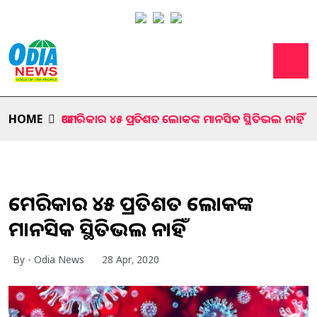
HOME
ଆମେରିକାର ୪୫ ପ୍ରତିଶତ ଲୋକଙ୍କ ମାନସିକ ସ୍ଥିତିଭଲ ନାହିଁ
ଆମେରିକାର ୪୫ ପ୍ରତିଶତ ଲୋକଙ୍କ
ମାନସିକ ସ୍ଥିତିଭଲ ନାହିଁ
By - Odia News
28 Apr, 2020