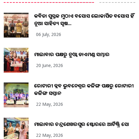
କବିତା ପୁସ୍ତକ ମୁଠାଏ ଅବସୋସ ଲୋକାର୍ପିତ ଅବସୋସ ହିଁ
ନୂଆ ସାହିତ୍ୟ ସୃଷ...
06 July, 2026
ମାଲାବାର ପକ୍ଷରୁ ନୁଓ୍ବା ଡାଏମଣ୍ଡ ସମ୍ଭାର
20 June, 2026
ରୋଟାରୀ କ୍ଲବ ଭୁବନେଶ୍ୱର କଳିଙ୍ଗ ପକ୍ଷରୁ ରୋଟାରୀ
କଳିଙ୍ଗ ସମ୍ମାନ
22 May, 2026
ମାଲାବାର ଚନ୍ଦ୍ରଶେଖରପୁର ଷ୍ଟୋରରେ ଆର୍ଟିଷ୍ଟ୍ରି ସୋ
22 May, 2026