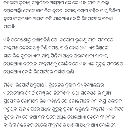
କରୋନା ଭୂତାଣୁ ସଂସ୍ପର୍ଶରେ ଆସୁଥିବା ଲୋକେ ଏହା ଦ୍ୱାରା ଆକାନ୍ତ
ହୋଇଥାନ୍ତି। ତେବେ ସାମାଜିକ ଦୂରତା ବଜାୟ ରଖିବା ସହିତ ମାସ୍କ ପିନ୍ଧିବା
ଦ୍ୱାରା ସଂକ୍ରମଣର ଆଶଙ୍କା କମି ଯାଇଥାଏ ବୋଲି ରିପୋର୍ଟରେ ପ୍ରକାଶ
ପାଇଛି।
ଏହି ଗବେଷଣାରୁ ଜଣାପଡ଼ିଛି ଯେ, କରୋନା ଭୂତାଣୁ ଦ୍ୱାରା ପବନରେ
ସଂକ୍ରମଣ କେବଳ ଅଳ୍ପ କିଛି ସମୟ ପାଇଁ ହୋଇଥାଏ। ଏପରିସ୍ଥଳେ
ଶାରୀରିକ ଦୂରତା ଏବଂ ମାସ୍କ ପିନ୍ଧିବା ଅଧିକ ପ୍ରଭାବଶାଳୀ ସାବ୍ୟସ୍ତ
ହୋଇଥାଏ। କରୋନା ସଂକ୍ରମଣକୁ ରୋକିବାରେ ଏହା ଏକ ସୁଦୃଢ଼ ପଦକ୍ଷେପ
ହୋଇଥାଏ ବୋଲି ରିପୋର୍ଟରେ ଦର୍ଶାଯାଇଛି।
ମିଡିଆ ରିପୋର୍ଟ ଅନୁଯାୟୀ, ବ୍ରିଟେନ୍‌ର ବ୍ରିଷ୍ଟଲ ବିଶ୍ୱବିଦ୍ୟାଳୟର
ଏରୋସୋଲ ରିସର୍ଚ୍ଚ ସେଣ୍ଟରର ନିର୍ଦ୍ଦେଶକ ତଥା ଗବେଷଣାର ମୁଖ୍ୟ
ପ୍ରଫେସର ଜୋନାଥନ ରିଡ କହିଛନ୍ତି ଯେ ଲୋକମାନେ କମ ବାୟୁ ଚଳାଚଳ
କରୁଥିବା ସ୍ଥାନ ଉପରେ ଅଧିକ ଗୁରୁତ୍ୱ ପ୍ରଦାନ କରୁଛନ୍ତି। ସଂକ୍ରମଣ ଏକ ମିଟର
ଦୂରତା ମଧ୍ୟରେ ତଥା ବନ୍ଦ ଘରେ ଅଧିକ ହୋଇଥାଏ। ତେବେ ସଂକ୍ରମିତ
ବ୍ୟକ୍ତିଙ୍କ ନିକଟତର ହେଲେ ସଂକ୍ରମଣର ଆଶଙ୍କା ଅଧିକ ଥାଏ ବୋଲି ସେ