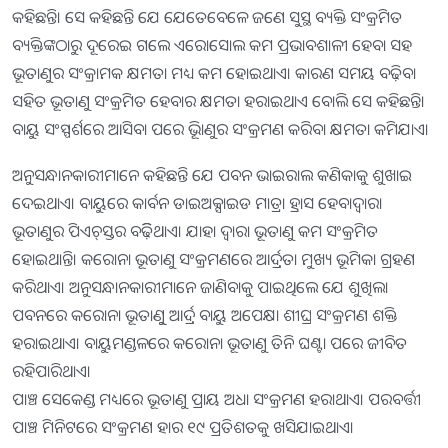
କହିଛନ୍ତି। ସେ କହିଛନ୍ତି ଯେ ଯେତେବେଳେ ଜଣେ ସୁସ୍ଥ ବ୍ୟକ୍ତି ସଂକ୍ରମିତ
ବ୍ୟକ୍ତିଙ୍କଠାରୁ ଦୂରେଇ ଗଲେ ଏରୋସୋଲ କମ ପ୍ରଭାବଶାଳୀ ହେବା ସହ
ଭୂତାଣୁର ସଂକ୍ରାମକ କ୍ଷମତା ମଧ୍ୟ କମ ହୋଇଥାଏ। କାରଣ ସମୟ ବଢ଼ିବା
ସହିତ ଭୂତାଣୁ ସଂକ୍ରମିତ ହେବାର କ୍ଷମତା ହରାଇଥାଏ ବୋଲି ସେ କହିଛନ୍ତି।
ବାୟୁ ସଂସ୍ପର୍ଶରେ ଆସିବା ପରେ ଭୂିାଣୁର ସଂକ୍ରମଣ କରିବା କ୍ଷମତା କମିଯାଏ।
ଅନୁସନ୍ଧାନକାରୀମାନେ କହିଛନ୍ତି ଯେ ପବନ ଭାଇରାଲ କଣିକାକୁ ଶୁଖାଇ
ଦେଇଥାଏ। ବାୟୁରେ କାର୍ବନ ଡାଇଅକ୍ସାଇଡ ମାତ୍ରା ହ୍ରାସ ହେବାଦ୍ୱାରା
ଭୂତାଣୁର ପିଏଚ୍‌ସ୍ତର ବଢ଼ିିଥାଏ। ଯାହା ଦ୍ୱାରା ଭୂତାଣୁ କମ ସଂକ୍ରମିତ
ହୋଇଥାନ୍ତି। କରୋନା ଭୂତାଣୁ ସଂକ୍ରମଣରେ ଆର୍ଦ୍ରତା ମୁଖ୍ୟ ଭୂମିକା ଗ୍ରହଣ
କରିଥାଏ। ଅନୁସନ୍ଧାନକାରୀମାନେ ଜାଣିବାକୁ ପାଇଥିଲେ ଯେ ଶୁଖିଲା
ପବନରେ କରୋନା ଭୂତାଣୁୁ ଆର୍ଦ୍ର ବାୟୁ ଅପେକ୍ଷା ଶୀଘ୍ର ସଂକ୍ରମଣ ଶକ୍ତି
ହରାଇଥାଏ। ବାୟୁମଣ୍ଡଳରେ କରୋନା ଭୂତାଣୁ ତିନି ଘଣ୍ଟା ପରେ ଜୀବିତ
ରହିପାରିଥାଏ।
ପାଞ୍ଚ ସେକେଣ୍ଡ ମଧ୍ୟରେ ଭୂତାଣୁ ପ୍ରାୟ ଅଧା ସଂକ୍ରମଣ ହରାଥାଏ। ପରବର୍ତ୍ତୀ
ପାଞ୍ଚ ମିନିଟରେ ସଂକ୍ରମଣ ହାର ୧୯ ପ୍ରତିଶତକୁ ଖସିଯାଇଥାଏ।