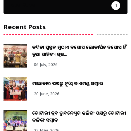
ଦେଶ ବିଦେଶ
Recent Posts
କବିତା ପୁସ୍ତକ ମୁଠାଏ ଅବସୋସ ଲୋକାର୍ପିତ ଅବସୋସ ହିଁ
ନୂଆ ସାହିତ୍ୟ ସୃଷ...
06 July, 2026
ମାଲାବାର ପକ୍ଷରୁ ନୁଓ୍ବା ଡାଏମଣ୍ଡ ସମ୍ଭାର
20 June, 2026
ରୋଟାରୀ କ୍ଲବ ଭୁବନେଶ୍ୱର କଳିଙ୍ଗ ପକ୍ଷରୁ ରୋଟାରୀ
କଳିଙ୍ଗ ସମ୍ମାନ
22 May, 2026