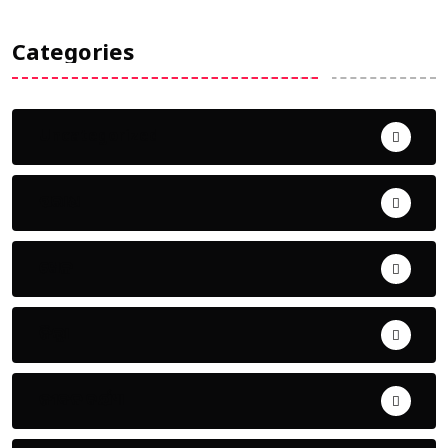
Categories
Uncategorized
ଅପରାଧ
ଖେଳ
ଜିଲ୍ଲା
ଜୀବନ ଚର୍ଯ୍ୟା