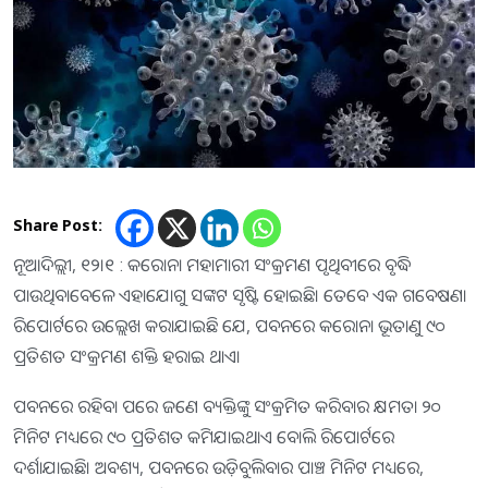
Share Post:
ନୂଆଦିଲ୍ଲୀ, ୧୨।୧ : କରୋନା ମହାମାରୀ ସଂକ୍ରମଣ ପୃଥିବୀରେ ବୃଦ୍ଧି
ପାଉଥିବାବେଳେ ଏହାଯୋଗୁ ସଙ୍କଟ ସୃଷ୍ଟି ହୋଇଛି। ତେବେ ଏକ ଗବେଷଣା
ରିପୋର୍ଟରେ ଉଲ୍ଲେଖ କରାଯାଇଛି ଯେ, ପବନରେ କରୋନା ଭୂତାଣୁ ୯୦
ପ୍ରତିଶତ ସଂକ୍ରମଣ ଶକ୍ତି ହରାଇ ଥାଏ।
ପବନରେ ରହିବା ପରେ ଜଣେ ବ୍ୟକ୍ତିଙ୍କୁ ସଂକ୍ରମିତ କରିବାର କ୍ଷମତା ୨୦
ମିନିଟ ମଧ୍ୟରେ ୯୦ ପ୍ରତିଶତ କମିଯାଇଥାଏ ବୋଲି ରିପୋର୍ଟରେ
ଦର୍ଶାଯାଇଛି। ଅବଶ୍ୟ, ପବନରେ ଉଡ଼ିବୁଲିବାର ପାଞ୍ଚ ମିନିଟ ମଧ୍ୟରେ,