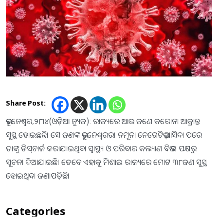
Share Post:
ଭୁବନେଶ୍ୱର,୨୮।୪(ଓଡ଼ିଆ ନ୍ୟୁଜ): ରାଜ୍ୟରେ ଆଉ ଜଣେ କରୋନା ଆକ୍ରାନ୍ତ
ସୁସ୍ଥ ହୋଇଛନ୍ତି। ସେ ଜଣଙ୍କ ଭୁବନେଶ୍ୱରର। ନମୂନା ନେଗେଟିଭ୍‌ ଆସିବା ପରେ
ତାଙ୍କୁ ଡିସ୍‌ଚାର୍ଜ କରାଯାଇଥିବା ସ୍ବାସ୍ଥ୍ୟ ଓ ପରିବାର କଲ୍ୟାଣ ବିଭାଗ ପକ୍ଷରୁ
ସୂଚନା ଦିଆଯାଇଛି। ତେବେ ଏହାକୁ ମିଶାଇ ରାଜ୍ୟରେ ମୋଟ ୩୮ଜଣ ସୁସ୍ଥ
ହୋଇଥିବା ଜଣାପଡ଼ିଛି।
Categories