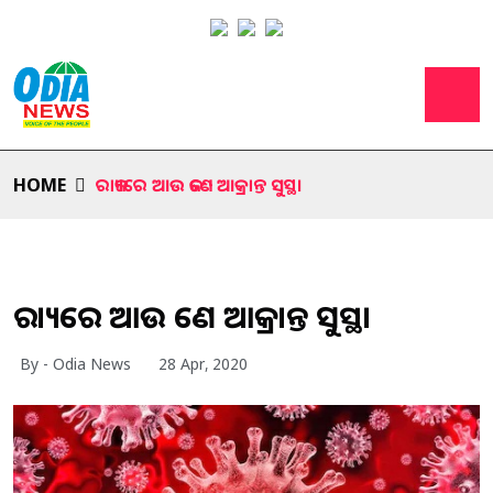
HOME
ରାଜ୍ୟରେ ଆଉ ଜଣେ ଆକ୍ରାନ୍ତ ସୁସ୍ଥ।
ରାଜ୍ୟରେ ଆଉ ଜଣେ ଆକ୍ରାନ୍ତ ସୁସ୍ଥ।
By - Odia News
28 Apr, 2020