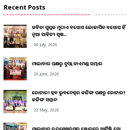
Recent Posts
କବିତା ପୁସ୍ତକ ମୁଠାଏ ଅବସୋସ ଲୋକାର୍ପିତ ଅବସୋସ ହିଁ
ନୂଆ ସାହିତ୍ୟ ସୃଷ...
06 July, 2026
ମାଲାବାର ପକ୍ଷରୁ ନୁଓ୍ବା ଡାଏମଣ୍ଡ ସମ୍ଭାର
20 June, 2026
ରୋଟାରୀ କ୍ଲବ ଭୁବନେଶ୍ୱର କଳିଙ୍ଗ ପକ୍ଷରୁ ରୋଟାରୀ
କଳିଙ୍ଗ ସମ୍ମାନ
22 May, 2026
ମାଲାବାର ଚନ୍ଦ୍ରଶେଖରପୁର ଷ୍ଟୋରରେ ଆର୍ଟିଷ୍ଟ୍ରି ସୋ