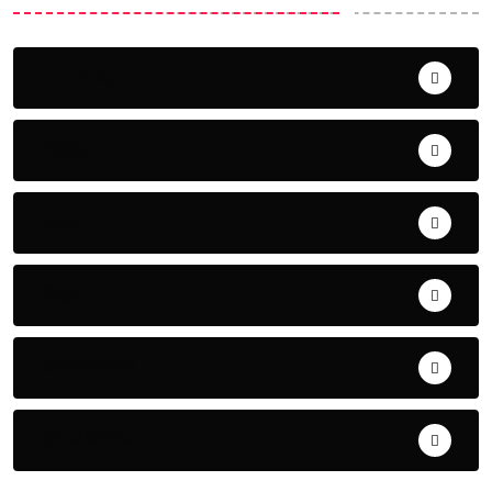
Uncategorized
ଅପରାଧ
ଖେଳ
ଜିଲ୍ଲା
ଜୀବନ ଚର୍ଯ୍ୟା
ଦେଶ ବିଦେଶ