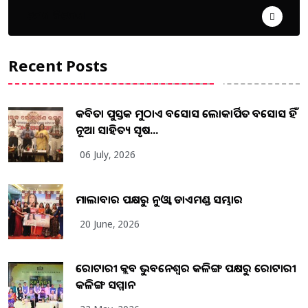
ଦେଶ ବିଦେଶ
Recent Posts
କବିତା ପୁସ୍ତକ ମୁଠାଏ ଅବସୋସ ଲୋକାର୍ପିତ ଅବସୋସ ହିଁ
ନୂଆ ସାହିତ୍ୟ ସୃଷ...
06 July, 2026
ମାଲାବାର ପକ୍ଷରୁ ନୁଓ୍ବା ଡାଏମଣ୍ଡ ସମ୍ଭାର
20 June, 2026
ରୋଟାରୀ କ୍ଲବ ଭୁବନେଶ୍ୱର କଳିଙ୍ଗ ପକ୍ଷରୁ ରୋଟାରୀ
କଳିଙ୍ଗ ସମ୍ମାନ