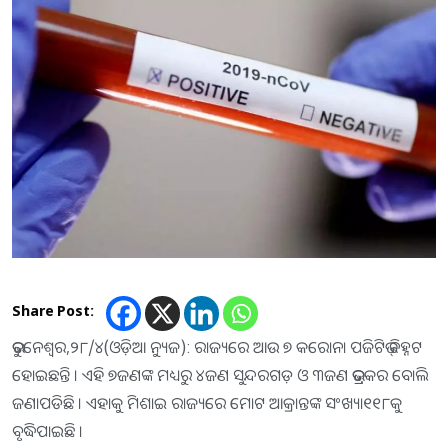
Share Post:
ଭୁବନେଶ୍ୱର,୨୮/୪(ଓଡ଼ିଆ ନ୍ୟୁଜ): ରାଜ୍ୟରେ ଆଉ ୭ କରୋନା ପଜିଟିଭ୍ ଚିହ୍ନଟ
ହୋଇଛନ୍ତି । ଏହି ୭ଜଣଙ୍କ ମଧ୍ୟରୁ ୪ଜଣ ସୁନ୍ଦରଗଡ଼ ଓ ୩ଜଣ ଭଦ୍ରକର ବୋଲି
ଜଣାପଡିଛି । ଏହାକୁ ମିଶାଇ ରାଜ୍ୟରେ ମୋଟ ଆକ୍ରାନ୍ତଙ୍କ ସଂଖ୍ୟା୧୧୮କୁ
ବୃଦ୍ଧିପାଇଛି ।