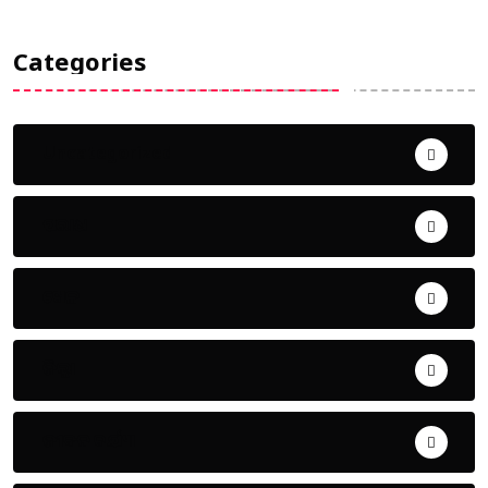
Categories
Uncategorized
ଅପରାଧ
ଖେଳ
ଜିଲ୍ଲା
ଜୀବନ ଚର୍ଯ୍ୟା