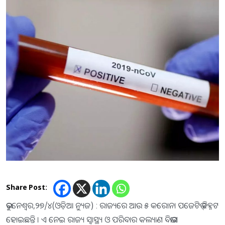
Share Post:
ଭୁବନେଶ୍ୱର,୨୭/୪(ଓଡ଼ିଆ ନ୍ୟୁଜ) : ରାଜ୍ୟରେ ଆଉ ୫ କରୋନା ପଜେଟିଭ୍ ଚିହ୍ନଟ
ହୋଇଛନ୍ତି । ଏ ନେଇ ରାଜ୍ୟ ସ୍ୱାସ୍ଥ୍ୟ ଓ ପରିବାର କଲ୍ୟାଣ ବିଭାଗ