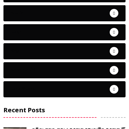
ଅପରାଧ
ଖେଳ
ଜିଲ୍ଲା
ଜୀବନ ଚର୍ଯ୍ୟା
ଦେଶ ବିଦେଶ
Recent Posts