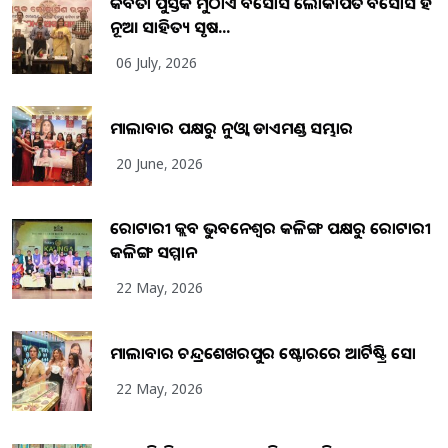
କବିତା ପୁସ୍ତକ ମୁଠାଏ ଅବସୋସ ଲୋକାର୍ପିତ ଅବସୋସ ହିଁ
ନୂଆ ସାହିତ୍ୟ ସୃଷ...
06 July, 2026
ମାଲାବାର ପକ୍ଷରୁ ନୁଓ୍ବା ଡାଏମଣ୍ଡ ସମ୍ଭାର
20 June, 2026
ରୋଟାରୀ କ୍ଲବ ଭୁବନେଶ୍ୱର କଳିଙ୍ଗ ପକ୍ଷରୁ ରୋଟାରୀ
କଳିଙ୍ଗ ସମ୍ମାନ
22 May, 2026
ମାଲାବାର ଚନ୍ଦ୍ରଶେଖରପୁର ଷ୍ଟୋରରେ ଆର୍ଟିଷ୍ଟ୍ରି ସୋ
22 May, 2026