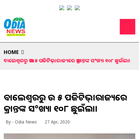
HOME
ବାଲେଶ୍ବରରୁ ଆଉ ୫ ପଜିଟିଭ୍।ରାଜ୍ୟରେ ଆକ୍ରାନ୍ତଙ୍କ ସ°ଖ୍ୟା ୧୦୮ ଛୁଇଁଲା।
ବାଲେଶ୍ବରରୁ ଆଉ ୫ ପଜିଟିଭ୍।ରାଜ୍ୟରେ
ଆକ୍ରାନ୍ତଙ୍କ ସ°ଖ୍ୟା ୧୦୮ ଛୁଇଁଲା।
By - Odia News
27 Apr, 2020