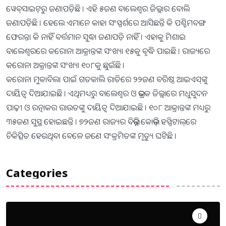
ୱେବ୍‌ସାଇଟ୍‌ରୁ ଜଣାପଡ଼ିଛି । ଏହି ୫ଜଣ ବାଲେଶ୍ୱର ଜିଲ୍ଲାର ବୋଲି
ଜଣାପଡ଼ିଛି । ହେଲେ ଏମାନେ କାହା ସଂସ୍ପର୍ଶରେ ଆସିଛନ୍ତି କି ପଶ୍ଚିମବଙ୍ଗ
ଫେରନ୍ତା କି ନାହିଁ ବର୍ତ୍ତମାନ ସୁଦ୍ଧା ଜଣାପଡ଼ି ନାହିଁ । ଏହାକୁ ମିଶାଇ
ବାଲେଶ୍ୱରରେ କରୋନା ଆକ୍ରାନ୍ତଙ୍କ ସଂଖ୍ୟା ୧୫କୁ ବୃଦ୍ଧି ପାଇଛି । ରାଜ୍ୟରେ
କରୋନା ଅକ୍ରାନ୍ତଙ୍କ ସଂଖ୍ୟା ୧୦୮କୁ ଛୁଇଁଛି ।
କରୋନା ମୁକାବିଲା ପାଇଁ ଗତକାଲି ରାତିରେ ୨୨ଜଣ ବରିଷ୍ଠ ଆଇଏସ୍‌ଙ୍କୁ
ଦାୟିତ୍ୱ ଦିଆଯାଇଛି । ଏଥିମଧ୍ୟରୁ ବାଲେଶ୍ୱର ଓ ଭଦ୍ରକ ଜିଲ୍ଲାରେ ମଧୁସୁଦନ
ପାଢ଼ୀ ଓ ରତ୍ନାକର ରାଉତଙ୍କୁ ଦାୟିତ୍ୱ ଦିଆଯାଇଛି । ୧୦୮ ଆକ୍ରାନ୍ତଙ୍କ ମଧ୍ୟରୁ
୩୫ଜଣ ସୁସ୍ଥ ହୋଇଛନ୍ତି । ୭୨ଜଣ ରାଜ୍ୟର ବିଭିନ୍ନ କୋଭିଡ୍ ହସ୍ପିଟାଲ୍‌ରେ
ଚିକିତ୍ସିତ ହେଉଥିବା ବେଳେ ଜଣେ ସଂକ୍ରମିତଙ୍କ ମୃତ୍ୟୁ ଘଟିଛି ।
Categories
Uncategorized