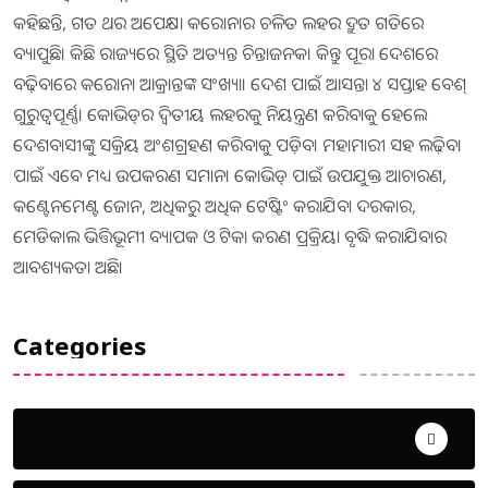
କହିଛନ୍ତି, ଗତ ଥର ଅପେକ୍ଷା କରୋନାର ଚଳିତ ଲହର ଦ୍ରୁତ ଗତିରେ
ବ୍ୟାପୁଛି। କିଛି ରାଜ୍ୟରେ ସ୍ଥିତି ଅତ୍ୟନ୍ତ ଚିନ୍ତାଜନକ। କିନ୍ତୁ ପୂରା ଦେଶରେ
ବଢ଼ିବାରେ କରୋନା ଆକ୍ରାନ୍ତଙ୍କ ସଂଖ୍ୟା। ଦେଶ ପାଇଁ ଆସନ୍ତା ୪ ସପ୍ତାହ ବେଶ୍‌
ଗୁରୁତ୍ୱପୂର୍ଣ୍ଣ। କୋଭିଡ୍‌ର ଦ୍ୱିତୀୟ ଲହରକୁ ନିୟନ୍ତ୍ରଣ କରିବାକୁ ହେଲେ
ଦେଶବାସୀଙ୍କୁ ସକ୍ରିୟ ଅଂଶଗ୍ରହଣ କରିବାକୁ ପଡ଼ିବ। ମହାମାରୀ ସହ ଲଢ଼ିବା
ପାଇଁ ଏବେ ମଧ୍ୟ ଉପକରଣ ସମାନ। କୋଭିଡ୍‌ ପାଇଁ ଉପଯୁକ୍ତ ଆଚାରଣ,
କଣ୍ଟେନମେଣ୍ଟ ଜୋନ, ଅଧିକରୁ ଅଧିକ ଟେଷ୍ଟିଂ କରାଯିବା ଦରକାର,
ମେଡିକାଲ ଭିତ୍ତିଭୂମୀ ବ୍ୟାପକ ଓ ଟିକା କରଣ ପ୍ରକ୍ରିୟା ବୃଦ୍ଧି କରାଯିବାର
ଆବଶ୍ୟକତା ଅଛି।
Categories
Uncategorized