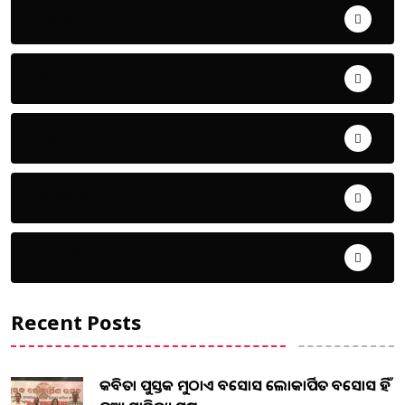
ଅପରାଧ
ଖେଳ
ଜିଲ୍ଲା
ଜୀବନ ଚର୍ଯ୍ୟା
ଦେଶ ବିଦେଶ
Recent Posts
କବିତା ପୁସ୍ତକ ମୁଠାଏ ଅବସୋସ ଲୋକାର୍ପିତ ଅବସୋସ ହିଁ