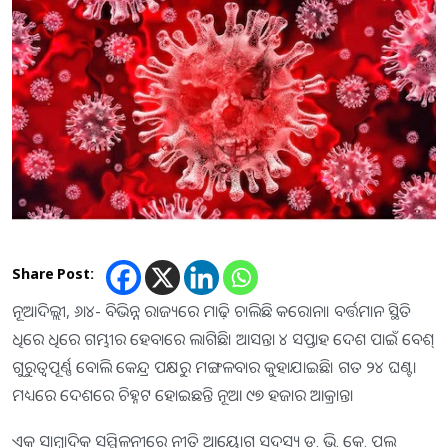
Share Post:
ନୂଆଦିଲ୍ଲୀ, ୬ା୪- ବିଭିନ୍ନ ରାଜ୍ୟରେ ମାଢ଼ି ଚାଲିଛି କରୋନା। ବର୍ତ୍ତମାନ ସ୍ଥିତି
ଧିରେ ଧିରେ ଗମ୍ଭୀର ହେବାରେ ଲାଗିଛି। ଆସନ୍ତା ୪ ସପ୍ତାହ ଦେଶ ପାଇଁ ବେଶ୍‌
ଗୁରୁତ୍ୱପୂର୍ଣ୍ଣ ବୋଲି କେନ୍ଦ୍ର ପକ୍ଷରୁ ମଙ୍ଗଳବାର କୁହାଯାଇଛି। ଗତ ୨୪ ଘଣ୍ଟା
ମଧ୍ୟରେ ଦେଶରେ ଚିହ୍ନଟ ହୋଇଛନ୍ତି ନୂଆ ୯୭ ହଜାର ଆକ୍ରାନ୍ତ।
ଏକ ସାମ୍ବାଦିକ ସମ୍ମିଳନୀରେ ନୀତି ଆୟୋଗ ସଦସ୍ୟ ଡ. ଭି. କେ. ପଲ