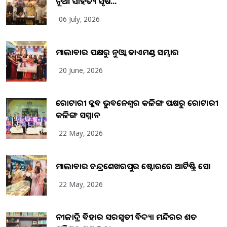
ନୂଆ ସାହିତ୍ୟ ସୃଷ...
06 July, 2026
ମାଲାବାର ପକ୍ଷରୁ ନୁଓ୍ବା ଡାଏମଣ୍ଡ ସମ୍ଭାର
20 June, 2026
ରୋଟାରୀ କ୍ଲବ ଭୁବନେଶ୍ୱର କଳିଙ୍ଗ ପକ୍ଷରୁ ରୋଟାରୀ
କଳିଙ୍ଗ ସମ୍ମାନ
22 May, 2026
ମାଲାବାର ଚନ୍ଦ୍ରଶେଖରପୁର ଷ୍ଟୋରରେ ଆର୍ଟିଷ୍ଟ୍ରି ସୋ
22 May, 2026
ନୀଳାଦ୍ରି ବିହାର ସରସ୍ୱତୀ ବିଦ୍ୟା ମନ୍ଦିରର ଶତ