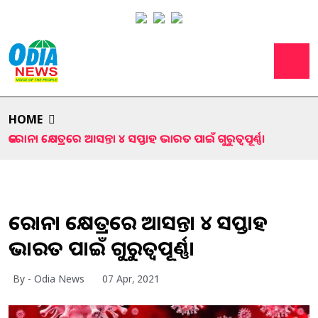
HOME
କରୋନା କ୍ଷେତ୍ରରେ ଆସନ୍ତା ୪ ସପ୍ତାହ ଭାରତ ପାଇଁ ଗୁରୁତ୍ୱପୂର୍ଣ୍ଣ।
କରୋନା କ୍ଷେତ୍ରରେ ଆସନ୍ତା ୪ ସପ୍ତାହ
ଭାରତ ପାଇଁ ଗୁରୁତ୍ୱପୂର୍ଣ୍ଣ।
By - Odia News
07 Apr, 2021