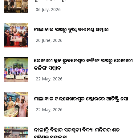
06 July, 2026
ମାଲାବାର ପକ୍ଷରୁ ନୁଓ୍ବା ଡାଏମଣ୍ଡ ସମ୍ଭାର
20 June, 2026
ରୋଟାରୀ କ୍ଲବ ଭୁବନେଶ୍ୱର କଳିଙ୍ଗ ପକ୍ଷରୁ ରୋଟାରୀ
କଳିଙ୍ଗ ସମ୍ମାନ
22 May, 2026
ମାଲାବାର ଚନ୍ଦ୍ରଶେଖରପୁର ଷ୍ଟୋରରେ ଆର୍ଟିଷ୍ଟ୍ରି ସୋ
22 May, 2026
ନୀଳାଦ୍ରି ବିହାର ସରସ୍ୱତୀ ବିଦ୍ୟା ମନ୍ଦିରର ଶତ
ପ୍ରତିଶତ ସଫଳତା