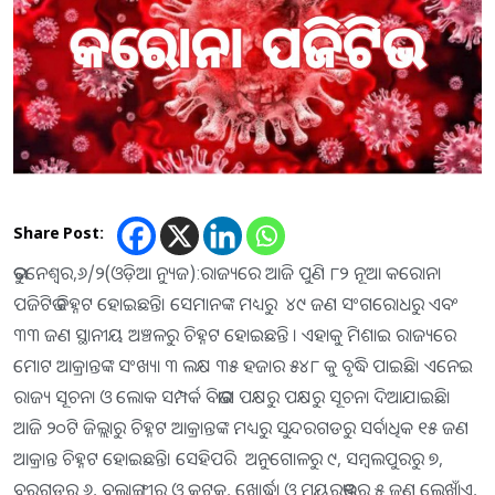
Share Post:
ଭୁବନେଶ୍ବର,୬/୨(ଓଡ଼ିଆ ନ୍ୟୁଜ):ରାଜ୍ୟରେ ଆଜି ପୁଣି ୮୨ ନୂଆ କରୋନା
ପଜିଟିଭ ଚିହ୍ନଟ ହୋଇଛନ୍ତି। ସେମାନଙ୍କ ମଧ୍ୟରୁ ୪୯ ଜଣ ସଂଗରୋଧରୁ ଏବଂ
୩୩ ଜଣ ସ୍ଥାନୀୟ ଅଞ୍ଚଳରୁ ଚିହ୍ନଟ ହୋଇଛନ୍ତି । ଏହାକୁ ମିଶାଇ ରାଜ୍ୟରେ
ମୋଟ ଆକ୍ରାନ୍ତଙ୍କ ସଂଖ୍ୟା ୩ ଲକ୍ଷ ୩୫ ହଜାର ୫୪୮ କୁ ବୃଦ୍ଧି ପାଇଛି। ଏନେଇ
ରାଜ୍ୟ ସୂଚନା ଓ ଲୋକ ସମ୍ପର୍କ ବିଭାଗ ପକ୍ଷରୁ ପକ୍ଷରୁ ସୂଚନା ଦିଆଯାଇଛି।
ଆଜି ୨୦ଟି ଜିଲ୍ଲାରୁ ଚିହ୍ନଟ ଆକ୍ରାନ୍ତଙ୍କ ମଧ୍ୟରୁ ସୁନ୍ଦରଗଡରୁ ସର୍ବାଧିକ ୧୫ ଜଣ
ଆକ୍ରାନ୍ତ ଚିହ୍ନଟ ହୋଇଛନ୍ତି। ସେହିପରି ଅନୁଗୋଳରୁ ୯, ସମ୍ବଲପୁରରୁ ୭,
ବରଗଡ଼ରୁ ୬, ବଲାଙ୍ଗୀର ଓ କଟକ, ଖୋର୍ଦ୍ଧା ଓ ମୟୂରଭଞ୍ଜରୁ ୫ ଜଣ ଲେଖାଁଏ,