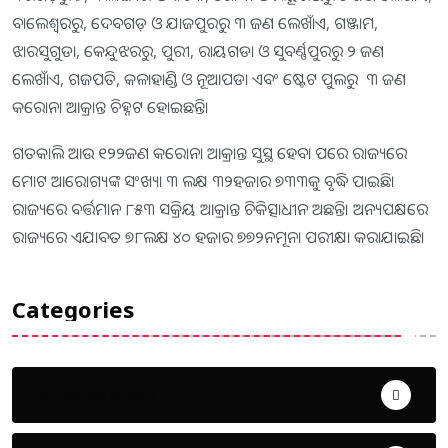
ବାଲେଶ୍ବରରୁ, ଦେବଗଡ଼ ଓ ଯାଜପୁରରୁ ୩ ଜଣ ଲେଖାଁଏ, ଗଞ୍ଜାମ,
ଝାରସୁଗୁଡା, କେନ୍ଦୁଝରରୁ, ପୁରୀ, ରାୟଗଡା ଓ ସୁବର୍ଣ୍ଣପୁରରୁ ୨ ଜଣ
ଲେଖାଁଏ, ଗଜପତି, କଳାହାଣ୍ଡି ଓ ନୂଆପଡା ଏବଂ ଷ୍ଟେଟ ପୁଲରୁ ୩ ଜଣ
କରୋନା ଆକ୍ରାନ୍ତ ଚିହ୍ନଟ ହୋଇଛନ୍ତି।
ଗତକାଲି ଆଉ ୧୨୨ଜଣ କରୋନା ଆକ୍ରାନ୍ତ ସୁସ୍ଥ ହେବା ପରେ ରାଜ୍ୟରେ
ମୋଟ ଆରୋଗ୍ୟଙ୍କ ସଂଖ୍ୟା ୩ ଲକ୍ଷ ୩୨ହଜାର ୭୩୩କୁ ବୃଦ୍ଧି ପାଇଛି।
ରାଜ୍ୟରେ ବର୍ତ୍ତମାନ ୮୫୩ ସକ୍ରିୟ ଆକ୍ରାନ୍ତ ଚିକିତ୍ସାଧୀନ ଅଛନ୍ତି। ଅନ୍ୟପକ୍ଷରେ
ରାଜ୍ୟରେ ଏଯାବତ ୭୮ଲକ୍ଷ ୪୦ ହଜାର ୭୭୨ନମୂନା ପରୀକ୍ଷା କରାଯାଇଛି।
Categories
Uncategorized