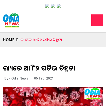
HOME
ରାଜ୍ୟରେ ଆଜି ୮୨ ପଜିଟିଭ ଚିହ୍ନଟ।
ରାଜ୍ୟରେ ଆଜି ୮୨ ପଜିଟିଭ ଚିହ୍ନଟ।
By - Odia News
06 Feb, 2021