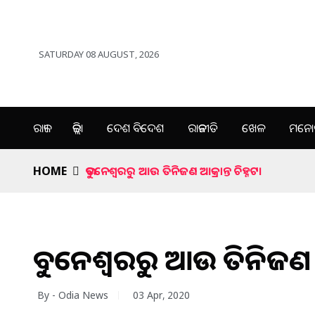
SATURDAY 08 AUGUST, 2026
ରାଜ୍ୟ
ଜିଲ୍ଲା
ଦେଶ ବିଦେଶ
ରାଜନୀତି
ଖେଳ
ମନୋର
HOME
ଭୁବନେଶ୍ୱରରୁ ଆଉ ତିନିଜଣ ଆକ୍ରାନ୍ତ ଚିହ୍ନଟ।
ଭୁବନେଶ୍ୱରରୁ ଆଉ ତିନିଜଣ ଆକ
By - Odia News
03 Apr, 2020