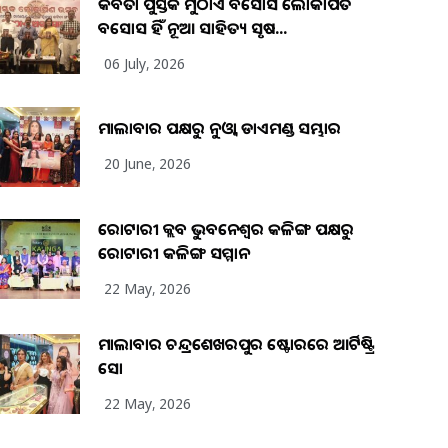
କବିତା ପୁସ୍ତକ ମୁଠାଏ ଅବସୋସ ଲୋକାର୍ପିତ
ଅବସୋସ ହିଁ ନୂଆ ସାହିତ୍ୟ ସୃଷ...
06 July, 2026
ମାଲାବାର ପକ୍ଷରୁ ନୁଓ୍ବା ଡାଏମଣ୍ଡ ସମ୍ଭାର
20 June, 2026
ରୋଟାରୀ କ୍ଲବ ଭୁବନେଶ୍ୱର କଳିଙ୍ଗ ପକ୍ଷରୁ
ରୋଟାରୀ କଳିଙ୍ଗ ସମ୍ମାନ
22 May, 2026
ମାଲାବାର ଚନ୍ଦ୍ରଶେଖରପୁର ଷ୍ଟୋରରେ ଆର୍ଟିଷ୍ଟ୍ରି
ସୋ
22 May, 2026