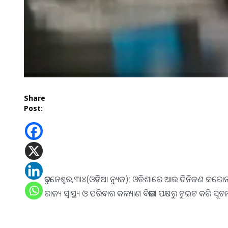
Share
Post:
ଭୁବନେଶ୍ୱର,୩।୪(ଓଡ଼ିଆ ନ୍ୟୁଜ): ଓଡ଼ିଶାରେ ଆଉ ତିନିଜଣ କରୋନା
ରାଜ୍ୟ ସ୍ବାସ୍ଥ୍ୟ ଓ ପରିବାର କଲ୍ୟାଣ ବିଭାଗ ପକ୍ଷରୁ ଟୁଇଟ କରି ସୂ