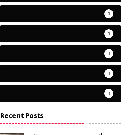
ଅପରାଧ
ଖେଳ
ଜିଲ୍ଲା
ଜୀବନ ଚର୍ଯ୍ୟା
ଦେଶ ବିଦେଶ
Recent Posts