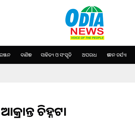
ଞ୍ଜନ
ବାଣିଜ୍ୟ
ସାହିତ୍ୟ ଓ ସଂସ୍କୃତି
ଅପରାଧ
ଜୀବନ ଚର୍ଯ୍ୟା
୍ରାନ୍ତ ଚିହ୍ନଟ।