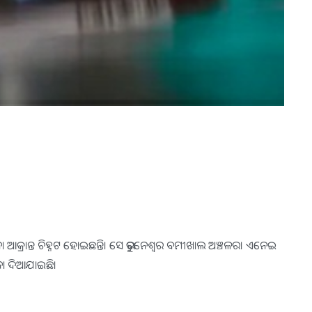
 ଆକ୍ରାନ୍ତ ଚିହ୍ନଟ ହୋଇଛନ୍ତି। ସେ ଭୁବନେଶ୍ୱର ବମୀଖାଲ ଅଞ୍ଚଳର। ଏନେଇ
ଚନା ଦିଆଯାଇଛି।