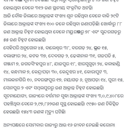
ହୋଇଥିବା ବେଳେ ୩୧୨ ଜଣ ସ୍ଥାନୀୟ ସଂକ୍ରମିତ ଅଟନ୍ତି।
ଆଜି ବୌଦ୍ଧ ଜିଲାରେ ଆକ୍ରାନ୍ତଙ୍କ ସଂଖ୍ୟା ଶୂନ ରହିଥିବା ବେଳେ ବାକି ୨୯ଟି
ଜିଲାରେ ଆକ୍ରାନ୍ତଙ୍କ ସଂଖ୍ୟା ୧୦୦ ତଳେ ରହିଥିବା ଜଣାପଡ଼ିଛି। ଖୋର୍ଦ୍ଧାରୁ ୮୮
ଜଣ ଆକ୍ରାନ୍ତ ଚିହ୍ନଟ ହୋଇଥିବା ବେଳେ ମୟୂରଭଞ୍ଜରୁ ୭୮ ଏବଂ ସୁନ୍ଦରଗଡ଼ରୁ
୫୫ ଜଣ ଚିହ୍ନଟ ହୋଇଛନ୍ତି।
ସେହିପରି ଅନୁଗୋଳ ୪୫, ବାଲେଶ୍ୱର ୩୮, ବରଗଡ଼ ୨୪, ଭଦ୍ରକ ୧୫,
ବଲାଙ୍ଗୀର ୨୪, କଟକ ୩୭, ଦେବଗଡ଼ ୨, ଢେଙ୍କାନାଳ ୩୧, ଗଜପତି ୫,
ଗଞ୍ଜାମ ୭, ଜଗତସିଂହପୁର ୪୮, ଯାଜପୁର ୧୮, ଝାରସୁଗୁଡ଼ା ୨୪, କଳାହାଣ୍ଡି
୧୪, କନ୍ଧମାଳ ୭, କେନ୍ଦ୍ରାପଡ଼ା ୩୦, କେନ୍ଦୁଝର ୪୧, କୋରାପୁଟ ୩,
ମାଲକାନଗିରି ୧୦, ନବରଙ୍ଗପୁର ୧୭, ନୟାଗଡ଼ ୬, ନୂଆପଡ଼ା ୧୪, ପୁରୀ ୧୫,
ସୋନପୁର ୨ ଏବଂ ସମ୍ବଲପୁରରୁ ଜଣ ଆକ୍ରାନ୍ତ ଚିହ୍ନଟ ହୋଇଛନ୍ତି।
ସୂଚନାଯୋଗ୍ୟ, ରାଜ୍ୟରେ ବର୍ତ୍ତମାନ ସୁଦ୍ଧା ଆକ୍ରାନ୍ତଙ୍କ ସଂଖ୍ୟା ୩,୦,୯,୪୦୮ରେ
ପହଞ୍ଚିଥିବା ବେଳେ ୨,୯୭,୮୬୨ଜଣ ସୁସ୍ଥ ହୋଇଛନ୍ତି। ୯୯୫୦ ଜଣ ଚିକିତ୍ସିତ
ହେଉଛନ୍ତି। ୧୫୪୩ ଜଣଙ୍କ ମୃତ୍ୟୁ ଘଟିଛି।
ଅନ୍ୟପକ୍ଷରେ ସୋମବାର ରାଜ୍ୟରୁ ଆଉ ୧୬ ଜୀବନ ନେଇଛି କରୋନା।