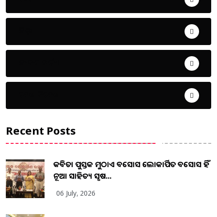
ଜିଲ୍ଲା
ଜୀବନ ଚର୍ଯ୍ୟା
ଦେଶ ବିଦେଶ
Recent Posts
କବିତା ପୁସ୍ତକ ମୁଠାଏ ଅବସୋସ ଲୋକାର୍ପିତ ଅବସୋସ ହିଁ
ନୂଆ ସାହିତ୍ୟ ସୃଷ...
06 July, 2026