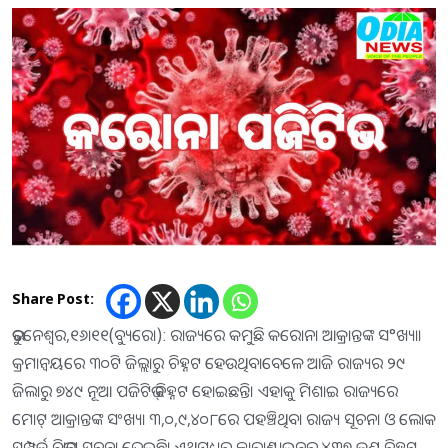
Share Post:
ଭୁବନେଶ୍ୱର,୧୬ା୧୧(ବ୍ୟୁରୋ): ରାଜ୍ୟରେ କମୁଛି କରୋନା ଆକ୍ରାନ୍ତଙ୍କ ସ°ଖ୍ୟା।
କ୍ରମାନ୍ବୟରେ ୩୦ଟି ଜିଲ୍ଲାରୁ ଚିହ୍ନଟ ହେଉଥିବାବେଳେ ଆଜି ରାଜ୍ୟର ୨୯
ଜିଲାରୁ ୭୪୯ ନୂଆ ପଜିଟିଭ୍‌ ଚିହ୍ନଟ ହୋଇଛନ୍ତି। ଏହାକୁ ମିଶାଇ ରାଜ୍ୟରେ
ମୋଟ୍‌ ଆକ୍ରାନ୍ତଙ୍କ ସଂଖ୍ୟା ୩,୦,୯,୪୦୮ରେ ପହଞ୍ଚିଥିବା ରାଜ୍ୟ ସୂଚନା ଓ ଲୋକ
ସମ୍ପର୍କ ବିଭାଗ ସୂଚନା ଦେଇଛି। ଏଥିମଧ୍ୟରୁ କ୍ୱାରାଣ୍ଟାଇନ୍‌ରୁ ୪୩୭ ଜଣ ଚିହ୍ନଟ