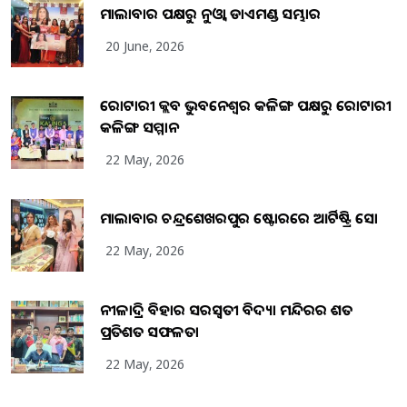
ମାଲାବାର ପକ୍ଷରୁ ନୁଓ୍ବା ଡାଏମଣ୍ଡ ସମ୍ଭାର
20 June, 2026
ରୋଟାରୀ କ୍ଲବ ଭୁବନେଶ୍ୱର କଳିଙ୍ଗ ପକ୍ଷରୁ ରୋଟାରୀ
କଳିଙ୍ଗ ସମ୍ମାନ
22 May, 2026
ମାଲାବାର ଚନ୍ଦ୍ରଶେଖରପୁର ଷ୍ଟୋରରେ ଆର୍ଟିଷ୍ଟ୍ରି ସୋ
22 May, 2026
ନୀଳାଦ୍ରି ବିହାର ସରସ୍ୱତୀ ବିଦ୍ୟା ମନ୍ଦିରର ଶତ
ପ୍ରତିଶତ ସଫଳତା
22 May, 2026