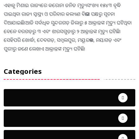
ଏହାକୁ ମିଶାଇ ରାଜ୍ୟରେ କରୋନା ଜନିତ ମୃତ୍ୟୁସଂଖ୍ୟା ୧୫୪୩ ବୃଦ୍ଧି
ପାଇଥିବା ରାଜ୍ୟ ସ୍ବାସ୍ଥ୍ୟ ଓ ପରିବାର କଲ୍ୟାଣ ବିଭାଗ ପକ୍ଷରୁ ସୂଚନା
ଦିଆଯାଇଛି।ଆଜି ସର୍ବାଧିକ ସୁନ୍ଦରଗଡ଼ ଜିଲାରୁ ୫ ଆକ୍ରାନ୍ତଙ୍କ ମୃତ୍ୟୁ ଘଟିଥିବା
ବେଳେ ବରଗଡ଼ରୁ ୩ ଏବଂ ଝାରସଗୁଡ଼ାରୁ ୨ ଆକ୍ରାନ୍ତଙ୍କ ମୃତ୍ୟୁ ଘଟିଛି।
ସେହିପରି ଖୋର୍ଦ୍ଧା, ଦେବଗଡ଼, ସମ୍ବଲପୁର, ମୟୂରଭଞ୍ଜ, ନୟାଗଡ଼ ଏବଂ
ପୁରୀରୁ ଜଣେ ଲେଖାଏ ଆକ୍ରାନ୍ତଙ୍କ ମୃତ୍ୟୁ ଘଟିଛି।
Categories
Uncategorized
ଅପରାଧ
ଖେଳ