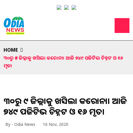
HOME
୩୦ରୁ ୨୯ ଜିଲ୍ଲାକୁ ଖସିଲା କରୋନା। ଆଜି ୭୪୯ ପଜିଟିଭ ଚିହ୍ନଟ ଓ ୧୬
ମୃତ।
୩୦ରୁ ୨୯ ଜିଲ୍ଲାକୁ ଖସିଲା କରୋନା। ଆଜି
୭୪୯ ପଜିଟିଭ ଚିହ୍ନଟ ଓ ୧୬ ମୃତ।
By - Odia News
16 Nov, 2020