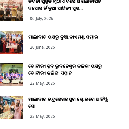
କବିତା ପୁସ୍ତକ ମୁଠାଏ ଅବସୋସ ଲୋକାର୍ପିତ
ଅବସୋସ ହିଁ ନୂଆ ସାହିତ୍ୟ ସୃଷ...
06 July, 2026
ମାଲାବାର ପକ୍ଷରୁ ନୁଓ୍ବା ଡାଏମଣ୍ଡ ସମ୍ଭାର
20 June, 2026
ରୋଟାରୀ କ୍ଲବ ଭୁବନେଶ୍ୱର କଳିଙ୍ଗ ପକ୍ଷରୁ
ରୋଟାରୀ କଳିଙ୍ଗ ସମ୍ମାନ
22 May, 2026
ମାଲାବାର ଚନ୍ଦ୍ରଶେଖରପୁର ଷ୍ଟୋରରେ ଆର୍ଟିଷ୍ଟ୍ରି
ସୋ
22 May, 2026