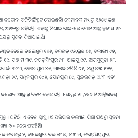
ୂଆ କରୋନା ପଜିଟିଭ ଚିହ୍ନଟ ହୋଇଛନ୍ତି। ସେମାନଙ୍କ ମଧ୍ୟରୁ ୧୬୫୯ ଜଣ
ଅଞ୍ଚଳରୁ ରହିଛନ୍ତି। ଏହାକୁ ମିଶାଇ ରାଜ୍ୟରେ ମୋଟ ଆକ୍ରାନ୍ତଙ୍କ ସଂଖ୍ୟା
ପକ୍ଷରୁ ସୂଚନା ଦିଆଯାଇଛି।
ହିଥିବାବେଳେ ବାଲେଶ୍ୱର ୧୧୬, ବରଗଡ଼ ୯୫,ଭଦ୍ରକ ୬୬, ବଲାଙ୍ଗୀ ୯୭,
୯, ଗଞ୍ଜାମ ୩୯, ଜଗତ୍‌ସିଂପୁର ୬୮, ଯାଜପୁ ୯୯, ଝାରସୁଗୁଡ଼ା ୬୮,
, ଖୋର୍ଦ୍ଧା ୩୯୩, କୋରାପୁଯ ୪୬, ମାଲକାନଗିରି ୬୧, ମୟୂରଭଞ୍ଜ ୧୨୭,
ୟଗଡ଼ା ୨୯, ସମ୍ବଲପୁର ୧୦୫, ସୋନପୁର ୭୯, ସୁନ୍ଦରଗଡ଼ ୧୪୩ ଏବଂ
ନା ଆକ୍ରାନ୍ତ ଚିହ୍ନଟ ହୋଇଛନ୍ତି। ସେଥିରୁ ୨୮,୨୪୬ ଟି ଆକ୍ଟିଭ କେସ୍‌
 ଘଟିଛି। ଏ ନେଇ ସ୍ବାସ୍ଥ୍ୟ ଓ ପରିବାର କଲ୍ୟାଣ ବିଭାଗ ପକ୍ଷରୁ ସୂଚନା
୍ୟା ୧୦୦୬ରେ ପହଞ୍ଚିଛି।
 ବେଳେ କଟକରୁ ୨, ବାଲେଶ୍ୱର, ବଲାଙ୍ଗୀର, ଗଞ୍ଜାମ, ଜଗତ୍‌ସିହପୁର,