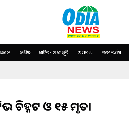
ଞ୍ଜନ
ବାଣିଜ୍ୟ
ସାହିତ୍ୟ ଓ ସଂସ୍କୃତି
ଅପରାଧ
ଜୀବନ ଚର୍ଯ୍ୟା
ଟିଭ ଚିହ୍ନଟ ଓ ୧୫ ମୃତ।