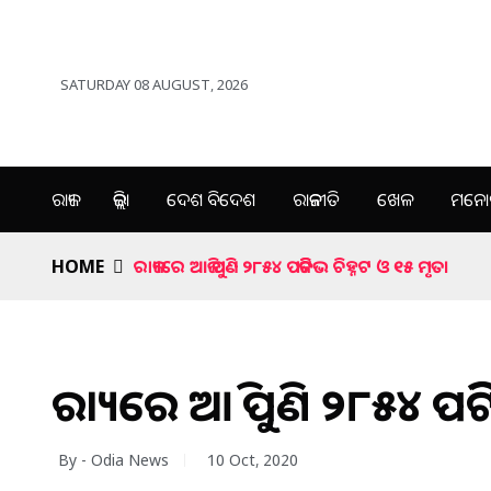
SATURDAY 08 AUGUST, 2026
ରାଜ୍ୟ
ଜିଲ୍ଲା
ଦେଶ ବିଦେଶ
ରାଜନୀତି
ଖେଳ
ମନୋର
HOME
ରାଜ୍ୟରେ ଆଜି ପୁଣି ୨୮୫୪ ପଜିଟିଭ ଚିହ୍ନଟ ଓ ୧୫ ମୃତ।
ରାଜ୍ୟରେ ଆଜି ପୁଣି ୨୮୫୪ ପଜି
By - Odia News
10 Oct, 2020