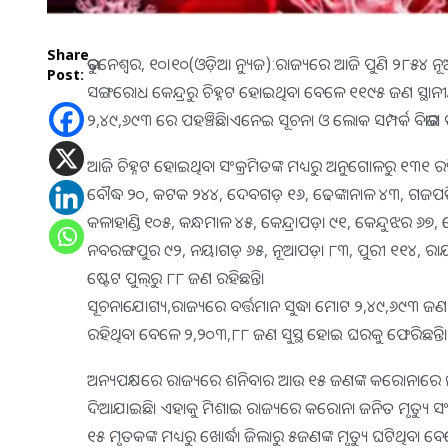
Share
ଭୁବନେଶ୍ୱର, ୧୦।୧୦(ଓଡ଼ିଆ ନ୍ୟୁଜ):ରାଜ୍ୟରେ ଆଜି ପୁଣି ୨୮୫୪ ନ
Post:
ସଙ୍ଗରୋଧ କେନ୍ଦ୍ରରୁ ଚିହ୍ନଟ ହୋଇଥିବା ବେଳେ ୧୧୯୫ ଜଣ ସ୍ଥାନୀୟ 
୨,୪୯,୬୯୩ ରେ ପହଞ୍ଚିଛି।ଏନେଇ ସୂଚନା ଓ ଲୋକ ସମ୍ପର୍କ ବିଭାଗ 
ଆଜି ଚିହ୍ନଟ ହୋଇଥିବା ସଂକ୍ରମିତଙ୍କ ମଧ୍ୟରୁ ଅନୁଗୋଳରୁ ୧୩୧ ର
ବୌଦ୍ଧ ୨୦, କଟକ ୨୪୪, ଦେବଗଡ଼ ୧୬, ଢେଙ୍କାନାଳ ୪୩, ଗଜପତି ୧
କଳାହାଣ୍ଡି ୧୦୫, କନ୍ଧମାଳ ୪୫, କେନ୍ଦ୍ରାପଡ଼ା ୯୧, କେନ୍ଦୁଝର ୬୭
ନବରଙ୍ଗପୁର ୯୨, ନୟାଗଡ଼ ୬୫, ନୂଆପଡ଼ା ୮୩, ପୁରୀ ୧୧୪, ରା
ଷ୍ଟେଟ ପୁଲ୍‌ରୁ ୮୮ ଜଣ ରହିଛନ୍ତି।
ସୂଚନାଯୋଗ୍ୟ,ରାଜ୍ୟରେ ବର୍ତ୍ତମାନ ସୁଦ୍ଧା ମୋଟ ୨,୪୯,୬୯୩ ଜଣ କରୋ
ରହିଥିବା ବେଳେ ୨,୨୦୩,୮୮ ଜଣ ସୁସ୍ଥ ହୋଇ ଘରକୁ ଫେରିଛନ୍ତି।
ଅନ୍ୟପକ୍ଷରେ ରାଜ୍ୟରେ ଶନିବାର ଆଉ ୧୫ ଜଣଙ୍କ କରୋନାରେ ମୃତ୍ୟୁ
ଦିଆଯାଇଛି। ଏହାକୁ ମିଶାଇ ରାଜ୍ୟରେ କରୋନା ଜନିତ ମୃତ୍ୟୁ ସଂଖ
୧୫ ମୃତକଙ୍କ ମଧ୍ୟରୁ ଖୋର୍ଦ୍ଧା ଜିଲାରୁ ୫ଜଣଙ୍କ ମୃତ୍ୟୁ ଘଟିଥିବା