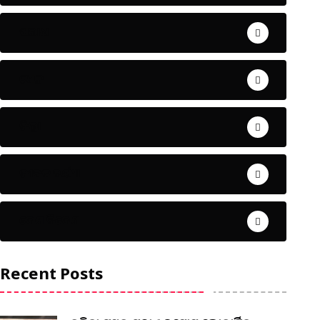
ଅପରାଧ
ଖେଳ
ଜିଲ୍ଲା
ଜୀବନ ଚର୍ଯ୍ୟା
ଦେଶ ବିଦେଶ
Recent Posts