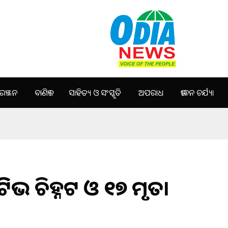
ଞ୍ଜନ
ବାଣିଜ୍ୟ
ସାହିତ୍ୟ ଓ ସଂସ୍କୃତି
ଅପରାଧ
ଜୀବନ ଚର୍ଯ୍ୟା
ିଟିଭ ଚିହ୍ନଟ ଓ ୧୭ ମୃତ।