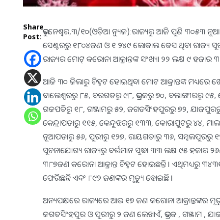
Share
ଭୁବନେଶ୍ଵର,୩/୧୦(ଓଡ଼ିଆ ନ୍ୟୁଜ):ରାଜ୍ୟରୁ ଆଜି ପୁଣି ୩୦୫୩ ନୂଆ 
Post:
ସେଣ୍ଟରରୁ ୧୮୦୪ଜଣ ଓ ୧ ୨୪୯ ଲୋକାଲ କେସ ଥିବା ରାଜ୍ୟ ସୂଚନା 
ରାଜ୍ୟର ମୋଟ୍ କରୋନା ଆକ୍ରାନ୍ତଙ୍କ ସଂଖ୍ୟା ୨୨ ଲକ୍ଷ ୯ ହଜାର ୩
ଆଜି ୩୦ ଜିଲାରୁ ଚିହ୍ନଟ ହୋଇଥିବା ମୋଟ ଆକ୍ରାନ୍ତଙ୍କ ମଧ୍ୟରେ ଖୋର
ବାଲେଶ୍ବରରୁ ୮୫, ବରଗଡରୁ ୯୮, ଭଦ୍ରକରୁ ୭୦, ବଲାଙ୍ଗୀରରୁ ୯୫
ଗଜପତିରୁ ୧୮, ଗଞ୍ଜାମରୁ ୫୨, ଜଗତସିଂହପୁରରୁ ୭୨, ଯାଜପୁରରୁ ୧
କେନ୍ଦ୍ରାପଡାରୁ ୧୧୫, କେନ୍ଦୁଝରରୁ ୧୩୩, କୋରାପୁଟରୁ ୪୪, ମା
ନୂଆପଡାରୁ ୫୬, ପୁରୀରୁ ୧୨୭, ରାୟଗଡାରୁ ୩୬, ସମ୍ବଲପୁରରୁ ୧
ସୂଚନାଯୋଗ୍ୟ ରାଜ୍ୟରୁ ବର୍ତ୍ତମାନ ସୁଦ୍ଧା ୩୩ ଲକ୍ଷ ୯୫ ହଜାର
୩୮୭ଜଣ କରୋନା ଆକ୍ରାନ୍ତ ଚିହ୍ନଟ ହୋଇଛନ୍ତି । ଏଥିମଧ୍ୟରୁ ୩୪୩୧
ଫେରିଛନ୍ତି ଏବଂ ୮୯୨ ଜଣଙ୍କର ମୃତ୍ୟୁ ହୋଇଛି ।
ଅନ୍ୟପକ୍ଷରେ ରାଜ୍ୟରେ ଆଉ ୧୭ ଜଣ କରୋନା ଆକ୍ରାନ୍ତଙ୍କର ମୃତ୍ୟୁ
ଜଗତସିଂହପୁର ଓ ପୁରୀରୁ ୨ ଜଣ ଲେଖାଏଁ, ଭଦ୍ରକ , ଗଞ୍ଜାମ , ଯାଜପ