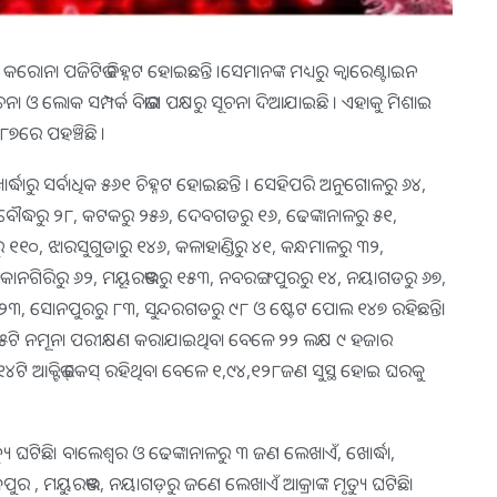
କରୋନା ପଜିଟିଭ ଚିହ୍ନଟ ହୋଇଛନ୍ତି ।ସେମାନଙ୍କ ମଧ୍ୟରୁ କ୍ବାରେଣ୍ଟାଇନ
ଓ ଲୋକ ସମ୍ପର୍କ ବିଭାଗ ପକ୍ଷରୁ ସୂଚନା ଦିଆଯାଇଛି । ଏହାକୁ ମିଶାଇ
୮୭ରେ ପହଞ୍ଚିଛି ।
୍ଦ୍ଧାରୁ ସର୍ବାଧିକ ୫୬୧ ଚିହ୍ନଟ ହୋଇଛନ୍ତି । ସେହିପରି ଅନୁଗୋଳରୁ ୬୪,
, ବୌଦ୍ଧରୁ ୨୮, କଟକରୁ ୨୫୬, ଦେବଗଡରୁ ୧୬, ଢେଙ୍କାନାଳରୁ ୫୧,
୧୦, ଝାରସୁଗୁଡାରୁ ୧୪୬, କଳାହାଣ୍ଡିରୁ ୪୧, କନ୍ଧମାଳରୁ ୩୨,
ଲକାନଗିରିରୁ ୬୨, ମୟୂରଭଞ୍ଜରୁ ୧୫୩, ନବରଙ୍ଗପୁରରୁ ୧୪, ନୟାଗଡରୁ ୬୭,
୨୩, ସୋନପୁରରୁ ୮୩, ସୁନ୍ଦରଗଡରୁ ୯୮ ଓ ଷ୍ଟେଟ ପୋଲ ୧୪୭ ରହିଛନ୍ତି।
 ୨୬୫ଟି ନମୂନା ପରୀକ୍ଷଣ କରାଯାଇଥିବା ବେଳେ ୨୨ ଲକ୍ଷ ୯ ହଜାର
୪ଟି ଆକ୍ଟିଭ୍‌ କେସ୍‌ ରହିଥିବା ବେଳେ ୧,୯୪,୧୨୮ଜଣ ସୁସ୍ଥ ହୋଇ ଘରକୁ
 ଘଟିଛି। ବାଲେଶ୍ୱର ଓ ଢେଙ୍କାନାଳରୁ ୩ ଜଣ ଲେଖାଏଁ, ଖୋର୍ଦ୍ଧା,
ୁର , ମୟୁରଭଞ୍ଜ, ନୟାଗଡ଼ରୁ ଜଣେ ଲେଖାଏଁ ଆକ୍ରାଙ୍କ ମୃତ୍ୟୁ ଘଟିଛି।