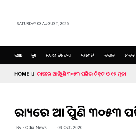
SATURDAY 08 AUGUST, 2026
ରାଜ୍ୟ
ଜିଲ୍ଲା
ଦେଶ ବିଦେଶ
ରାଜନୀତି
ଖେଳ
ମନୋର
HOME
ରାଜ୍ୟରେ ଆଜି ପୁଣି ୩୦୫୩ ପଜିଟିଭ ଚିହ୍ନଟ ଓ ୧୭ ମୃତ।
ରାଜ୍ୟରେ ଆଜି ପୁଣି ୩୦୫୩ ପଜ
By - Odia News
03 Oct, 2020