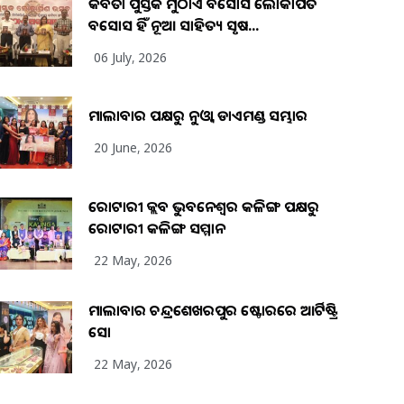
କବିତା ପୁସ୍ତକ ମୁଠାଏ ଅବସୋସ ଲୋକାର୍ପିତ
ଅବସୋସ ହିଁ ନୂଆ ସାହିତ୍ୟ ସୃଷ...
06 July, 2026
ମାଲାବାର ପକ୍ଷରୁ ନୁଓ୍ବା ଡାଏମଣ୍ଡ ସମ୍ଭାର
20 June, 2026
ରୋଟାରୀ କ୍ଲବ ଭୁବନେଶ୍ୱର କଳିଙ୍ଗ ପକ୍ଷରୁ
ରୋଟାରୀ କଳିଙ୍ଗ ସମ୍ମାନ
22 May, 2026
ମାଲାବାର ଚନ୍ଦ୍ରଶେଖରପୁର ଷ୍ଟୋରରେ ଆର୍ଟିଷ୍ଟ୍ରି
ସୋ
22 May, 2026