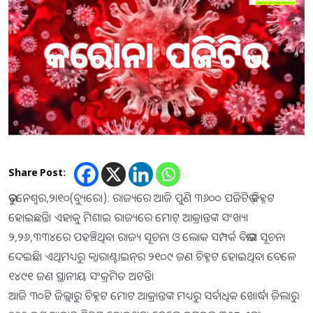
Share Post:
ଭୁବନେଶ୍ୱର,୨ା୧୦(ବ୍ୟୁରୋ): ରାଜ୍ୟରେ ଆଜି ପୁଣି ୩୬୦୦ ପଜିଟିଭ୍‌ ଚିହ୍ନଟ
ହୋଇଛନ୍ତି। ଏହାକୁ ମିଶାଇ ରାଜ୍ୟରେ ମୋଟ୍‌ ଆକ୍ରାନ୍ତଙ୍କ ସଂଖ୍ୟା
୨,୨୬,୩୩୪ରେ ପହଞ୍ଚିଥିବା ରାଜ୍ୟ ସୂଚନା ଓ ଲୋକ ସମ୍ପର୍କ ବିଭାଗ ସୂଚନା
ଦେଇଛି। ଏଥିମଧ୍ୟରୁ କ୍ୱାରାଣ୍ଟାଇନ୍‌ର ୨୧୦୯ ଜଣ ଚିହ୍ନଟ ହୋଇଥିବା ବେଳେ
୧୪୯୧ ଜଣ ସ୍ଥାନୀୟ ସଂକ୍ରମିତ ଅଟନ୍ତି।
ଆଜି ୩୦ଟି ଜିଲ୍ଲାରୁ ଚିହ୍ନଟ ମୋଟ ଆକ୍ରାନ୍ତଙ୍କ ମଧ୍ୟରୁ ସର୍ବାଧିକ ଖୋର୍ଦ୍ଧା ଜିଲାରୁ