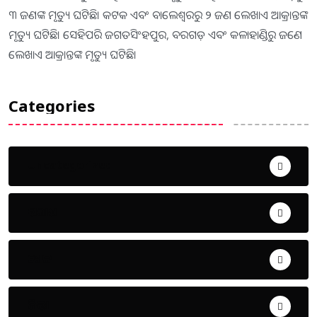
୩ ଜଣଙ୍କ ମୃତ୍ୟୁ ଘଟିଛି। କଟକ ଏବଂ ବାଲେଶ୍ୱରରୁ ୨ ଜଣ ଲେଖାଏ ଆକ୍ରାନ୍ତଙ୍କ
ମୃତ୍ୟୁ ଘଟିଛି। ସେହିପରି ଜଗତସିଂହପୁର, ବରଗଡ଼ ଏବଂ କଳାହାଣ୍ଡିରୁ ଜଣେ
ଲେଖାଏ ଆକ୍ରାନ୍ତଙ୍କ ମୃତ୍ୟୁ ଘଟିଛି।
Categories
Uncategorized
ଅପରାଧ
ଖେଳ
ଜିଲ୍ଲା