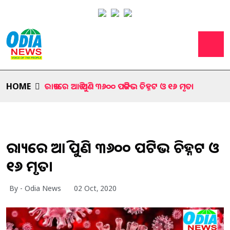
HOME
ରାଜ୍ୟରେ ଆଜି ପୁଣି ୩୬୦୦ ପଜିଟିଭ ଚିହ୍ନଟ ଓ ୧୬ ମୃତ।
ରାଜ୍ୟରେ ଆଜି ପୁଣି ୩୬୦୦ ପଜିଟିଭ ଚିହ୍ନଟ ଓ
୧୬ ମୃତ।
By - Odia News
02 Oct, 2020