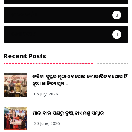
ଜୀବନ ଚର୍ଯ୍ୟା
ଦେଶ ବିଦେଶ
Recent Posts
କବିତା ପୁସ୍ତକ ମୁଠାଏ ଅବସୋସ ଲୋକାର୍ପିତ ଅବସୋସ ହିଁ
ନୂଆ ସାହିତ୍ୟ ସୃଷ...
06 July, 2026
ମାଲାବାର ପକ୍ଷରୁ ନୁଓ୍ବା ଡାଏମଣ୍ଡ ସମ୍ଭାର
20 June, 2026