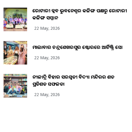
ରୋଟାରୀ କ୍ଲବ ଭୁବନେଶ୍ୱର କଳିଙ୍ଗ ପକ୍ଷରୁ ରୋଟାରୀ
କଳିଙ୍ଗ ସମ୍ମାନ
22 May, 2026
ମାଲାବାର ଚନ୍ଦ୍ରଶେଖରପୁର ଷ୍ଟୋରରେ ଆର୍ଟିଷ୍ଟ୍ରି ସୋ
22 May, 2026
ନୀଳାଦ୍ରି ବିହାର ସରସ୍ୱତୀ ବିଦ୍ୟା ମନ୍ଦିରର ଶତ
ପ୍ରତିଶତ ସଫଳତା
22 May, 2026