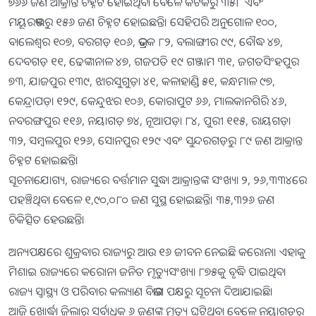
୭୬୬ ଜଣ ଆକ୍ରାନ୍ତ ଚିହ୍ନଟ ହୋଇଥିବା ବେଳେ କଟକରୁ ୩୫୮ ଏବଂ
ମୟୂରଭଞ୍ଜରୁ ୧୫୬ ଜଣ ଚିହ୍ନଟ ହୋଇଛନ୍ତି। ସେହିପରି ଅନୁଗୋଳ ୧୦୦,
ବାଲେଶ୍ୱର ୧୦୭, ବରଗଡ଼ ୧୦୬, ଭଦ୍ରକ ୮୨, ବଲାଙ୍ଗୀର ୯୯, ବୌଦ୍ଧ ୪୭,
ଦେବଗଡ଼ ୧୧, ଢେଙ୍କାନାଳ ୪୭, ଗଜପତି ୧୯ ଗଞ୍ଜାମ ୩୧, ଜଗତସିଂହପୁର
୭୩, ଯାଜପୁର ୧୩୯, ଝାରସୁଗୁଡ଼ା ୪୧, କଳାହାଣ୍ଡି ୫୧, କନ୍ଧମାଳ ୯୭,
କେନ୍ଦ୍ରାପଡ଼ା ୧୨୯, କେନ୍ଦୁଝର ୧୦୬, କୋରାପୁଟ ୬୬, ମାଲକାନଗିରି ୪୬,
ନବରଙ୍ଗପୁର ୧୧୬, ନୟାଗଡ଼ ୭୪, ନୂଆପଡ଼ା ୮୪, ପୁରୀ ୧୧୫, ରାୟଗଡ଼ା
୩୨, ସମ୍ବଲପୁର ୧୨୬, ସୋନପୁର ୧୨୯ ଏବଂ ସୁନ୍ଦରଗଡ଼ରୁ ୮୯ ଜଣ ଆକ୍ରାନ୍ତ
ଚିହ୍ନଟ ହୋଇଛନ୍ତି।
ସୂଚନାଯୋଗ୍ୟ, ରାଜ୍ୟରେ ବର୍ତ୍ତମାନ ସୁଦ୍ଧା ଆକ୍ରାନ୍ତଙ୍କ ସଂଖ୍ୟା ୨, ୨୬,୩୩୪ରେ
ପହଞ୍ଚିଥିବା ବେଳେ ୧,୯୦,୦୮୦ ଜଣ ସୁସ୍ଥ ହୋଇଛନ୍ତି। ୩୫,୩୨୬ ଜଣ
ଚିକିତ୍ସିତ ହେଉଛନ୍ତି।
ଅନ୍ୟପକ୍ଷରେ ଶୁକ୍ରବାର ରାଜ୍ୟରୁ ଆଉ ୧୬ ଜୀବନ ନେଇଛି କରୋନା। ଏହାକୁ
ମିଶାଇ ରାଜ୍ୟରେ କରୋନା ଜନିତ ମୃତ୍ୟୁସଂଖ୍ୟା ୮୭୫କୁ ବୃଦ୍ଧି ପାଇଥିବା
ରାଜ୍ୟ ସ୍ବାସ୍ଥ୍ୟ ଓ ପରିବାର କଲ୍ୟାଣ ବିଭାଗ ପକ୍ଷରୁ ସୂଚନା ଦିଆଯାଇଛି।
ଆଜି ଖୋର୍ଦ୍ଧା ଜିଲାରୁ ସର୍ବାଧିକ ୬ ଜଣଙ୍କ ମୃତ୍ୟୁ ଘଟିଥିବା ବେଳେ ନୟାଗଡ଼ରୁ