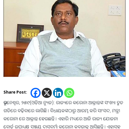
Share Post:
ଭୁବନେଶ୍ୱର, ୨୫ା୯(ଓଡ଼ିଆ ନ୍ୟୁଜ): ରାଜ୍ୟରେ କରୋନା ଆକ୍ରାନ୍ତଙ୍କ ସଂଖ୍ୟା ଦ୍ରୁତ
ଗତିରେ ବଢ଼ିବାରେ ଲାଗିଛି । ବିଧାୟକଙ୍କଠାରୁ ଆରମ୍ଭ କରି ସାଂସଦ, ମନ୍ତ୍ରୀ
କରୋନା ରେ ଆକ୍ରାନ୍ତ ହେଉଛନ୍ତି । ଏହାରି ମଧ୍ୟରେ ଆଜି ରାଜ୍ୟ ଯୋଜନା
ବୋର୍ଡ଼ ଉପାଧ୍ୟକ୍ଷ ସଞ୍ଜୟ ଦାସବର୍ମା କରୋନା କବଜାକୁ ଆସିଛନ୍ତି । ଏହାସହ