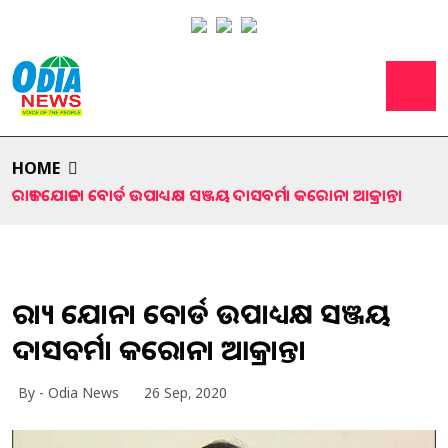
HOME
ରାଜ୍ୟ ଯୋଜନା ବୋର୍ଡ ଉପାଧ୍ୟକ୍ଷ ସଞ୍ଜୟ ଦାସବର୍ମା କରୋନା ଆକ୍ରାନ୍ତ।
ରାଜ୍ୟ ଯୋଜନା ବୋର୍ଡ ଉପାଧ୍ୟକ୍ଷ ସଞ୍ଜୟ
ଦାସବର୍ମା କରୋନା ଆକ୍ରାନ୍ତ।
By - Odia News
26 Sep, 2020