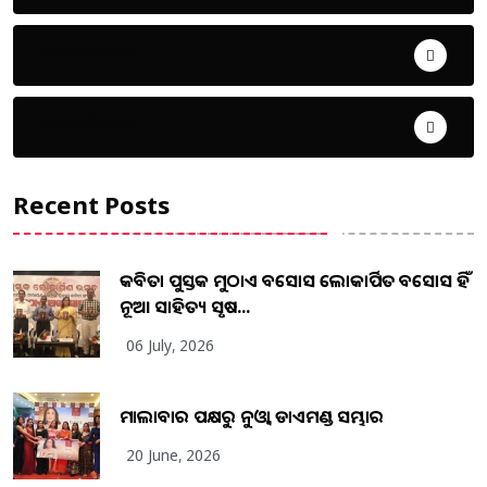
ଜୀବନ ଚର୍ଯ୍ୟା
ଦେଶ ବିଦେଶ
Recent Posts
କବିତା ପୁସ୍ତକ ମୁଠାଏ ଅବସୋସ ଲୋକାର୍ପିତ ଅବସୋସ ହିଁ
ନୂଆ ସାହିତ୍ୟ ସୃଷ...
06 July, 2026
ମାଲାବାର ପକ୍ଷରୁ ନୁଓ୍ବା ଡାଏମଣ୍ଡ ସମ୍ଭାର
20 June, 2026