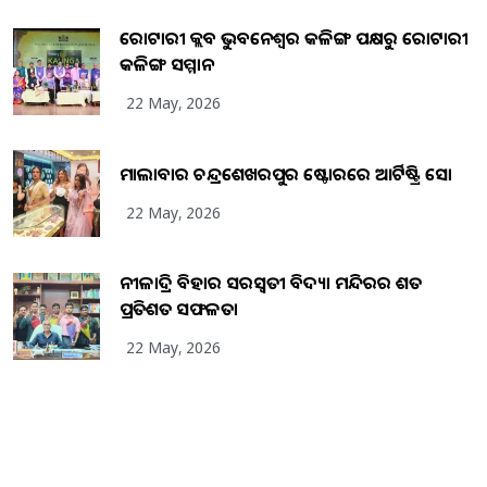
ରୋଟାରୀ କ୍ଲବ ଭୁବନେଶ୍ୱର କଳିଙ୍ଗ ପକ୍ଷରୁ ରୋଟାରୀ
କଳିଙ୍ଗ ସମ୍ମାନ
22 May, 2026
ମାଲାବାର ଚନ୍ଦ୍ରଶେଖରପୁର ଷ୍ଟୋରରେ ଆର୍ଟିଷ୍ଟ୍ରି ସୋ
22 May, 2026
ନୀଳାଦ୍ରି ବିହାର ସରସ୍ୱତୀ ବିଦ୍ୟା ମନ୍ଦିରର ଶତ
ପ୍ରତିଶତ ସଫଳତା
22 May, 2026