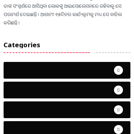
ତାଙ୍କ ସଂସ୍ପର୍ଶରେ ଆସିଥିବା ଲୋକଙ୍କୁ ଆଇସୋଲେସନରେ ରହିବାକୁ ସେ
ପରାମର୍ଶ ଦେଇଛନ୍ତି । ଆଗାମୀ ୧୫ଦିନର କାର୍ଯ୍ୟକ୍ରମକୁ ମଧ୍ୟ ସେ ବାତିଲ
କରିଛନ୍ତି ।
Categories
Uncategorized
ଅପରାଧ
ଖେଳ
ଜିଲ୍ଲା