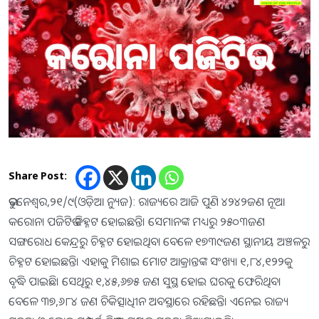
Share Post:
ଭୁବନେଶ୍ୱର,୨୧/୯(ଓଡ଼ିଆ ନ୍ୟୁଜ): ରାଜ୍ୟରେ ଆଜି ପୁଣି ୪୨୪୨ଜଣ ନୂଆ
କରୋନା ପଜିଟିଭ ଚିହ୍ନଟ ହୋଇଛନ୍ତି। ସେମାନଙ୍କ ମଧ୍ୟରୁ ୨୫୦୩ଜଣ
ସଙ୍ଗରୋଧ କେନ୍ଦ୍ରରୁ ଚିହ୍ନଟ ହୋଇଥିବା ବେଳେ ୧୭୩୯ଜଣ ସ୍ଥାନୀୟ ଅଞ୍ଚଳରୁ
ଚିହ୍ନଟ ହୋଇଛନ୍ତି। ଏହାକୁ ମିଶାଇ ମୋଟ ଆକ୍ରାନ୍ତଙ୍କ ସଂଖ୍ୟା ୧,୮୪,୧୨୨କୁ
ବୃଦ୍ଧି ପାଇଛି। ସେଥିରୁ ୧,୪୫,୬୭୫ ଜଣ ସୁସ୍ଥ ହୋଇ ଘରକୁ ଫେରିଥିବା
ବେଳେ ୩୭,୬୮୪ ଜଣ ଚିକିତ୍ସାଧିୀନ ଅବସ୍ଥାରେ ରହିଛନ୍ତି। ଏନେଇ ରାଜ୍ୟ