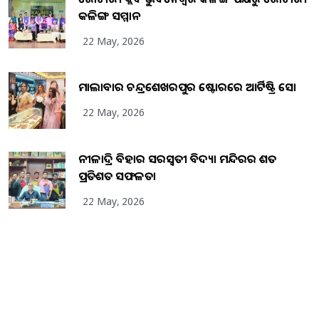
କଳିଙ୍ଗ ସମ୍ମାନ
22 May, 2026
ମାଲାବାର ଚନ୍ଦ୍ରଶେଖରପୁର ଷ୍ଟୋରରେ ଆର୍ଟିଷ୍ଟ୍ରି ସୋ
22 May, 2026
ନୀଳାଦ୍ରି ବିହାର ସରସ୍ୱତୀ ବିଦ୍ୟା ମନ୍ଦିରର ଶତ
ପ୍ରତିଶତ ସଫଳତା
22 May, 2026
Copyright
2026
BrandingKaro.com
. All Rights Reserved.