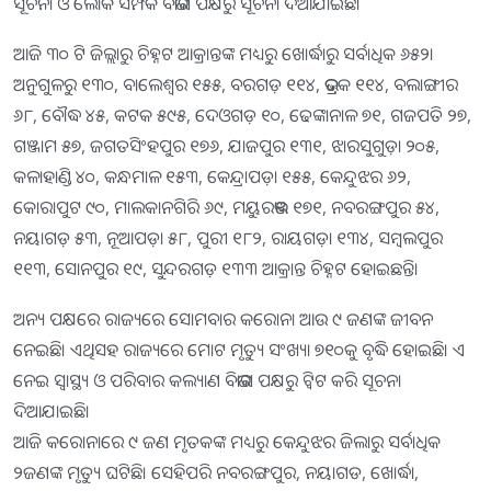
ସୂଚନା ଓ ଲୋକ ସମ୍ପର୍କ ବିଭାଗ ପକ୍ଷରୁ ସୂଚନା ଦିଆଯାଇଛି।
ଆଜି ୩୦ ଟି ଜିଲ୍ଲାରୁ ଚିହ୍ନଟ ଆକ୍ରାନ୍ତଙ୍କ ମଧ୍ୟରୁ ଖୋର୍ଦ୍ଧାରୁ ସର୍ବାଧିକ ୬୫୨।
ଅନୁଗୁଳରୁ ୧୩୦, ବାଲେଶ୍ୱର ୧୫୫, ବରଗଡ଼ ୧୧୪, ଭଦ୍ରକ ୧୧୪, ବଲାଙ୍ଗୀର
୬୮, ବୌଦ୍ଧ ୪୫, କଟକ ୫୯୫, ଦେଓଗଡ଼ ୧୦, ଢେଙ୍କାନାଳ ୭୧, ଗଜପତି ୨୭,
ଗଞ୍ଜାମ ୫୭, ଜଗତସିଂହପୁର ୧୭୬, ଯାଜପୁର ୧୩୧, ଝାରସୁଗୁଡ଼ା ୨୦୫,
କଳାହାଣ୍ଡି ୪୦, କନ୍ଧମାଳ ୧୫୩, କେନ୍ଦ୍ରାପଡ଼ା ୧୫୫, କେନ୍ଦୁଝର ୬୨,
କୋରାପୁଟ ୯୦, ମାଲକାନଗିରି ୬୯, ମୟୁରଭଞ୍ଜ ୧୭୧, ନବରଙ୍ଗପୁର ୫୪,
ନୟାଗଡ଼ ୫୩, ନୂଆପଡ଼ା ୫୮, ପୁରୀ ୧୮୨, ରାୟଗଡ଼ା ୧୩୪, ସମ୍ବଲପୁର
୧୧୩, ସୋନପୁର ୧୯, ସୁନ୍ଦରଗଡ଼ ୧୩୩ ଆକ୍ରାନ୍ତ ଚିହ୍ନଟ ହୋଇଛନ୍ତି।
ଅନ୍ୟ ପକ୍ଷରେ ରାଜ୍ୟରେ ସୋମବାର କରୋନା ଆଉ ୯ ଜଣଙ୍କ ଜୀବନ
ନେଇଛି। ଏଥିସହ ରାଜ୍ୟରେ ମୋଟ ମୃତ୍ୟୁ ସଂଖ୍ୟା ୭୧୦କୁ ବୃଦ୍ଧି ହୋଇଛି। ଏ
ନେଇ ସ୍ବାସ୍ଥ୍ୟ ଓ ପରିବାର କଲ୍ୟାଣ ବିଭାଗ ପକ୍ଷରୁ ଟ୍ବିଟ କରି ସୂଚନା
ଦିଆଯାଇଛି।
ଆଜି କରୋନାରେ ୯ ଜଣ ମୃତକଙ୍କ ମଧ୍ୟରୁ କେନ୍ଦୁଝର ଜିଲାରୁ ସର୍ବାଧିକ
୨ଜଣଙ୍କ ମୃତ୍ୟୁ ଘଟିଛି। ସେହିପରି ନବରଙ୍ଗପୁର, ନୟାଗଡ, ଖୋର୍ଦ୍ଧା,