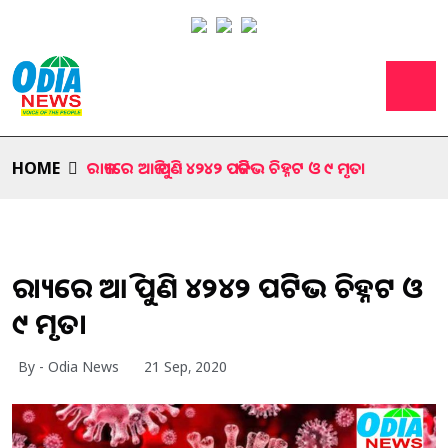
HOME
ରାଜ୍ୟରେ ଆଜି ପୁଣି ୪୨୪୨ ପଜିଟିଭ ଚିହ୍ନଟ ଓ ୯ ମୃତ।
ରାଜ୍ୟରେ ଆଜି ପୁଣି ୪୨୪୨ ପଜିଟିଭ ଚିହ୍ନଟ ଓ
୯ ମୃତ।
By - Odia News
21 Sep, 2020