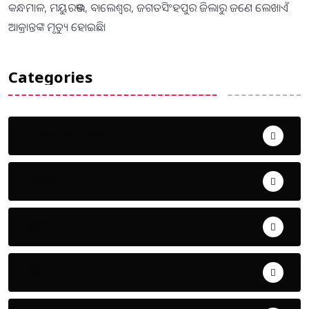
କନ୍ଧମାଳ, ମୟୁରଭଞ୍ଜ, ବାଲେଶ୍ବର, ଜଗତସିଂହପୁର ଜିଲାରୁ ଜଣେ ଲେଖାଏଁ
ଆକ୍ରାନ୍ତଙ୍କ ମୃତ୍ୟୁ ହୋଇଛି।
Categories
Uncategorized
ଅପରାଧ
ଖେଳ
ଜିଲ୍ଲା