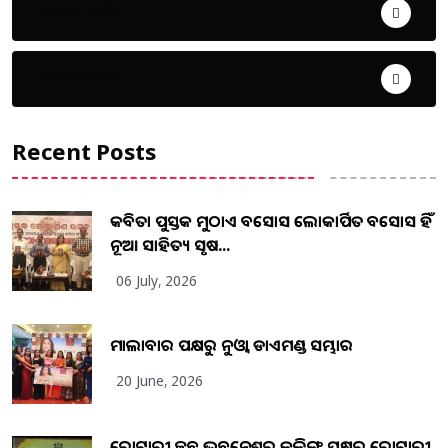
ଜୀବନ ଚର୍ଯ୍ୟା
ଦେଶ ବିଦେଶ
Recent Posts
କବିତା ପୁସ୍ତକ ମୁଠାଏ ଅବସୋସ ଲୋକାର୍ପିତ ଅବସୋସ ହିଁ
ନୂଆ ସାହିତ୍ୟ ସୃଷ...
06 July, 2026
ମାଲାବାର ପକ୍ଷରୁ ନୁଓ୍ବା ଡାଏମଣ୍ଡ ସମ୍ଭାର
20 June, 2026
ରୋଟାରୀ କ୍ଲବ ଭୁବନେଶ୍ୱର କଳିଙ୍ଗ ପକ୍ଷରୁ ରୋଟାରୀ