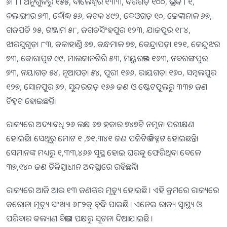
୬୮୮। ଅନୁଗୁଳରୁ ୧୫୫, ବାଲେଶ୍ୱର ୧୩୩, ବରଗଡ଼ ୧୦୦, ଭଦ୍ରକ ୮୧,
ବଲାଙ୍ଗୀର ୭୩, ବୌଦ୍ଧ ୫୬, କଟକ ୪୯୨, ଦେଓଗଡ଼ ୧୦, ଢେଙ୍କାନାଳ ୬୭,
ଗଜପତି ୨୫, ଗଞ୍ଜାମ ୫୮, ଜଗତସିଂହପୁର ୧୨୩, ଯାଜପୁର ୧୮୪,
ଝାରସୁଗୁଡ଼ା ୮୩, କଳାହାଣ୍ଡି ୬୭, କନ୍ଧମାଳ ୭୭, କେନ୍ଦ୍ରାପଡ଼ା ୧୨୧, କେନ୍ଦୁଝର
୭୩, କୋରାପୁଟ ୯୯, ମାଲକାନଗିରି ୫୩, ମୟୁରଭଞ୍ଜ ୧୬୩, ନବରଙ୍ଗପୁର
୭୩, ନୟାଗଡ଼ ୫୪, ନୂଆପଡ଼ା ୫୪, ପୁରୀ ୧୬୬, ରାୟଗଡ଼ା ୧୬୦, ସମ୍ବଲପୁର
୧୨୭, ସୋନପୁର ୬୨, ସୁନ୍ଦରଗଡ଼ ୧୬୬ ଜଣ ଓ ଷ୍ଟେଟପୁଲରୁ ୩୩୭ ଜଣ
ଚିହ୍ନଟ ହୋଇଛନ୍ତି।
ରାଜ୍ୟରେ ଅଦ୍ୟାବଧି ୨୬ ଲକ୍ଷ ୬୭ ହଜାର ୭୪୭ଟି ନମୂନା ପରୀକ୍ଷଣ
ହୋଇଛି। ସେଥିରୁ ମୋଟ ୧ ,୭୧,୩୪୧ ଜଣ ପଜିଟିଭ ଚିହ୍ନଟ ହୋଇଛନ୍ତି।
ସେମାନଙ୍କ ମଧ୍ୟରୁ ୧,୩୩,୪୬୬ ସୁସ୍ଥ ହୋଇ ଘରକୁ ଫେରିଥିବା ବେଳେ
୩୭,୧୪୦ ଜଣ ଚିକିତ୍ସାଧୀନ ଅବସ୍ଥାରେ ରହିଛନ୍ତି।
ରାଜ୍ୟରେ ଆଜି ଆଉ ୧୩ ଜଣଙ୍କର ମୃତ୍ୟୁ ହୋଇଛି । ଏହି କ୍ରମରେ ରାଜ୍ୟରେ
କରୋନା ମୃତ୍ୟୁ ସଂଖ୍ୟା ୬୮୨କୁ ବୃଦ୍ଧି ପାଇଛି । ଏନେଇ ରାଜ୍ୟ ସ୍ୱାସ୍ଥ୍ୟ ଓ
ପରିବାର କଲ୍ୟାଣ ବିଭାଗ ପକ୍ଷରୁ ସୂଚନା ଦିଆଯାଇଛି ।