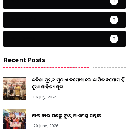
ଜିଲ୍ଲା
ଜୀବନ ଚର୍ଯ୍ୟା
ଦେଶ ବିଦେଶ
Recent Posts
କବିତା ପୁସ୍ତକ ମୁଠାଏ ଅବସୋସ ଲୋକାର୍ପିତ ଅବସୋସ ହିଁ
ନୂଆ ସାହିତ୍ୟ ସୃଷ...
06 July, 2026
ମାଲାବାର ପକ୍ଷରୁ ନୁଓ୍ବା ଡାଏମଣ୍ଡ ସମ୍ଭାର
20 June, 2026