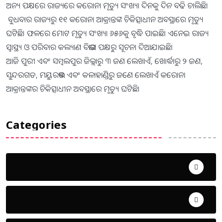
ଅନ୍ୟ ପକ୍ଷରେ ରାଜ୍ୟରେ କରୋନା ମୃତ୍ୟୁ ସଂଖ୍ୟା ଦିନକୁ ଦିନ ବଢି ଚାଲିଛି।
ବୁଧବାର ରାଜ୍ୟରୁ ୧୧ କରୋନା ଆକ୍ରାନ୍ତଙ୍କ ଚିକିତ୍ସାଧୀନ ଅବସ୍ଥାରେ ମୃତ୍ୟୁ
ଘଟିଛି। ଫଳରେ ମୋଟ ମୃତ୍ୟୁ ସଂଖ୍ୟା ୬୫୬କୁ ବୃଦ୍ଧି ପାଇଛି। ଏନେଇ ରାଜ୍ୟ
ସ୍ବାସ୍ଥ୍ୟ ଓ ପରିବାର କଲ୍ୟାଣ ବିଭାଗ ପକ୍ଷରୁ ସୂଚନା ଦିଆଯାଇଛି।
ଆଜି ପୁରୀ ଏବଂ ସମ୍ବଲପୁର ଜିଲ୍ଲାରୁ ୩ ଜଣ ଲେଖାଏଁ, ଖୋର୍ଦ୍ଧାରୁ ୨ ଜଣ,
ସୁନ୍ଦରଗଡ, ମୟୁରଭଞ୍ଜ ଏବଂ କଳାହାଣ୍ଡିରୁ ଜଣେ ଲେଖାଏଁ କରୋନା
ଆକ୍ରାନ୍ତଙ୍କର ଚିକିତ୍ସାଧୀନ ଅବସ୍ଥାରେ ମୃତ୍ୟୁ ଘଟିଛି।
Categories
Uncategorized
ଅପରାଧ