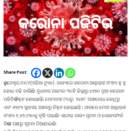
Share Post:
ଭୁବନେଶ୍ବର,୧୬/୯(ଓଡ଼ିଆ ନ୍ୟୁଜ): ରାଜ୍ୟରେ କରୋନା ଆକ୍ରାନ୍ତଙ୍କ ସଂଖ୍ୟା ହୁ ହୁ
ହୋଇ ବଢି ଚାଲିଛି। ବୁଧବାର ରାଜ୍ୟର ୩୦ଟି ଜିଲ୍ଲାରୁ ୪୨୭୦ ନୂଆ କରୋନା
ପଜିଟିଭ ଚିହ୍ନଟ ହୋଇଛନ୍ତି। ସେମାନଙ୍କ ମଧ୍ୟରୁ ୨୪୭୮ ସଙ୍ଗରୋଧ କେନ୍ଦ୍ରରୁ
ଏବଂ ୧୭୯୨ ସ୍ଥାନୀୟ ଅଞ୍ଚଳରୁ ଚିହ୍ନଟ ହୋଇଛନ୍ତି ​​। ଫଳରେ ମୋଟ ଆକ୍ରାନ୍ତଙ୍କ
ସଂଖ୍ୟା ୧,୬୨,୯୨୦କୁ ବୃଦ୍ଧି ପାଇଛି। ଏନେଇ ରାଜ୍ୟ ସୂଚନା ଓ ଲୋକସମ୍ପର୍କ
ବିଭାଗ ପକ୍ଷରୁ ସୂଚନା ଦିଆଯାଇଛି।