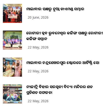
ମାଲାବାର ପକ୍ଷରୁ ନୁଓ୍ବା ଡାଏମଣ୍ଡ ସମ୍ଭାର
20 June, 2026
ରୋଟାରୀ କ୍ଲବ ଭୁବନେଶ୍ୱର କଳିଙ୍ଗ ପକ୍ଷରୁ ରୋଟାରୀ
କଳିଙ୍ଗ ସମ୍ମାନ
22 May, 2026
ମାଲାବାର ଚନ୍ଦ୍ରଶେଖରପୁର ଷ୍ଟୋରରେ ଆର୍ଟିଷ୍ଟ୍ରି ସୋ
22 May, 2026
ନୀଳାଦ୍ରି ବିହାର ସରସ୍ୱତୀ ବିଦ୍ୟା ମନ୍ଦିରର ଶତ
ପ୍ରତିଶତ ସଫଳତା
22 May, 2026