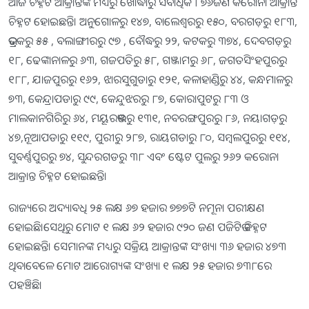
ଆଜି ଚିହ୍ନଟ ଆକ୍ରାନ୍ତଙ୍କ ମଧ୍ୟରୁ ଖୋର୍ଦ୍ଧାରୁ ସର୍ବାଧିକ ୮୭୬ଜଣ କରୋନା ଆକ୍ରାନ୍ତ
ଚିହ୍ନଟ ହୋଇଛନ୍ତି। ଅନୁଗୋଳରୁ ୧୪୭, ବାଲେଶ୍ବରରୁ ୧୫୦, ବରଗଡ଼ରୁ ୧୮୩,
ଭଦ୍ରକରୁ ୫୫ , ବଲାଙ୍ଗୀରରୁ ୯୭ , ବୌଦ୍ଧରୁ ୨୨, କଟକରୁ ୩୭୪, ଦେବଗଡ଼ରୁ
୧୮, ଢେଙ୍କାନାଳରୁ ୬୩, ଗଜପତିରୁ ୫୮, ଗଞ୍ଜାମରୁ ୬୮, ଜଗତସିଂହପୁରରୁ
୧୮୮, ଯାଜପୁରରୁ ୧୬୨, ଝାରସୁଗୁଡାରୁ ୧୨୧, କଳାହାଣ୍ଡିରୁ ୪୪, କନ୍ଧମାଳରୁ
୭୩, କେନ୍ଦ୍ରାପଡାରୁ ୯୯, କେନ୍ଦୁଝରରୁ ୮୭, କୋରାପୁଟରୁ ୮୩ ଓ
ମାଲକାନଗିରିରୁ ୬୪, ମୟୂରଭଞ୍ଜରୁ ୧୩୧, ନବରଙ୍ଗପୁରରୁ ୮୬, ନୟାଗଡ଼ରୁ
୪୭,ନୂଆପଡାରୁ ୧୧୯, ପୁରୀରୁ ୨୮୭, ରାୟଗଡାରୁ ୮୦, ସମ୍ବଲପୁରରୁ ୧୧୪,
ସୁବର୍ଣ୍ଣପୁରରୁ ୭୪, ସୁନ୍ଦରଗଡରୁ ୩୮ ଏବଂ ଷ୍ଟେଟ ପୁଲରୁ ୨୬୨ କରୋନା
ଆକ୍ରାନ୍ତ ଚିହ୍ନଟ ହୋଇଛନ୍ତି।
ରାଜ୍ୟରେ ଅଦ୍ୟାବଧି ୨୫ ଲକ୍ଷ ୬୭ ହଜାର ୭୭୭ଟି ନମୂନା ପରୀକ୍ଷଣ
ହୋଇଛି।ସେଥିରୁ ମୋଟ ୧ ଲକ୍ଷ ୬୨ ହଜାର ୯୨୦ ଜଣ ପଜିଟିଭ ଚିହ୍ନଟ
ହୋଇଛନ୍ତି। ସେମାନଙ୍କ ମଧ୍ୟରୁ ସକ୍ରିୟ ଆକ୍ରାନ୍ତଙ୍କ ସଂଖ୍ୟା ୩୬ ହଜାର ୪୭୩
ଥିବା​​‌ବେଳେ ମୋଟ ଆରୋଗ୍ୟଙ୍କ ସଂଖ୍ୟା ୧ ଲକ୍ଷ ୨୫ ହଜାର ୭୩୮ରେ
ପହଞ୍ଚିଛି।