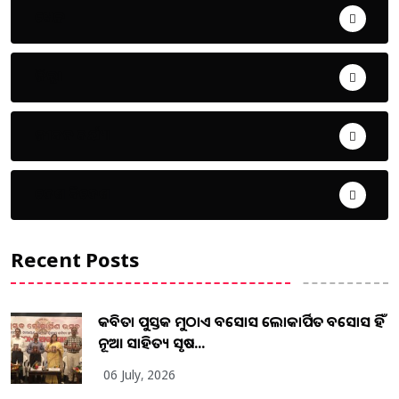
ଖେଳ
ଜିଲ୍ଲା
ଜୀବନ ଚର୍ଯ୍ୟା
ଦେଶ ବିଦେଶ
Recent Posts
କବିତା ପୁସ୍ତକ ମୁଠାଏ ଅବସୋସ ଲୋକାର୍ପିତ ଅବସୋସ ହିଁ
ନୂଆ ସାହିତ୍ୟ ସୃଷ...
06 July, 2026