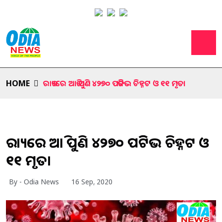
HOME
ରାଜ୍ୟରେ ଆଜି ପୁଣି ୪୨୭୦ ପଜିଟିଭ ଚିହ୍ନଟ ଓ ୧୧ ମୃତ।
ରାଜ୍ୟରେ ଆଜି ପୁଣି ୪୨୭୦ ପଜିଟିଭ ଚିହ୍ନଟ ଓ
୧୧ ମୃତ।
By - Odia News
16 Sep, 2020